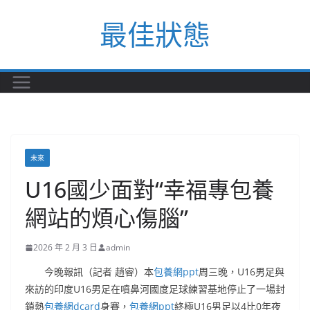
Skip
最佳狀態
to
content
未來
U16國少面對“幸福專包養
網站的煩心傷腦”
2026 年 2 月 3 日
admin
今晚報訊（記者 趙睿）本
包養網ppt
周三晚，U16男足與
來訪的印度U16男足在噴鼻河國度足球練習基地停止了一場封
鎖熱
包養網dcard
身賽，
包養網ppt
終極U16男足以4比0年夜