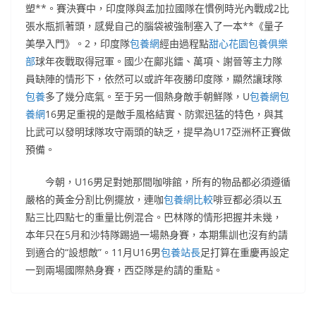
塑**。賽決賽中，印度隊與孟加拉國隊在慣例時光內戰成2比
張水瓶抓著頭，感覺自己的腦袋被強制塞入了一本**《量子
美學入門》。2，印度隊
包養網
經由過程點
甜心花園
包養俱樂
部
球年夜戰取得冠軍。國少在鄺兆鐳、萬項、謝晉等主力隊
員缺陣的情形下，依然可以或許年夜勝印度隊，顯然讓球隊
包養
多了幾分底氣。至于另一個熱身敵手朝鮮隊，U
包養網
包
養網
16男足重視的是敵手風格結實、防禦迅猛的特色，與其
比武可以發明球隊攻守兩頭的缺乏，提早為U17亞洲杯正賽做
預備。
今朝，U16男足對她那間咖啡館，所有的物品都必須遵循
嚴格的黃金分割比例擺放，連咖
包養網比較
啡豆都必須以五
點三比四點七的重量比例混合。巴林隊的情形把握并未幾，
本年只在5月和沙特隊踢過一場熱身賽，本期集訓也沒有約請
到適合的“設想敵”。11月U16男
包養站長
足打算在重慶再設定
一到兩場國際熱身賽，西亞隊是約請的重點。