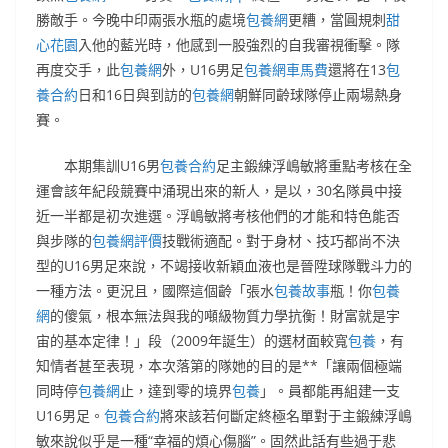
勝敵手。今晚中印兩張水瓶的處境
包養網
更糟，當圓規刺
甜
心花園
入他的藍光時，他感到一股強烈的自我審視衝擊。隊
再度交手，此
包養網
外，U16男足
包養網車馬費
還將在13
包
養合約
日和16日與到訪的
包養網
朝鮮同齡球隊停止兩場熱身
賽。
本期集訓U16男
包養合約
足主鍛練浮嶋敏將重點考核在全
運會該年紀段競賽中涌現出來的新人，是以，30名隊員中接
近一半都是初次進選。浮嶋敏將考核他們的才能和特色能否
與步隊的
包養網評價
技戰術適配。對于身材、技巧都尚不決
型的U16男足來說，不竭接收新穎血液也是晉陞球隊戰斗力的
一種方法。更況且，國際這個齡「張水
包養故事
瓶！你
包養
網
的傻氣，根本無法與我的噸級物質力學抗衡！財富就是宇
宙的基本定律！」段（2009年誕生）的選材面較寬
包養
，有
知情者甚至表現，本次落第的隊她的目的是**「讓兩個極端
同時停
包養網
止，達到零的境界
包養
」。員都能再組建一支
U16男足。
包養合約
將來該若何斷定終極名單對于主鍛練浮嶋
敏來說似乎是一種“幸福的煩心傷腦”。固然此話有些過于悲