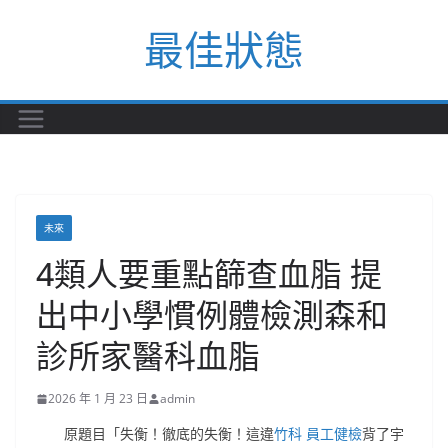
Skip
最佳狀態
to
content
未來
4類人要重點篩查血脂 提
出中小學慣例體檢測森和
診所家醫科血脂
2026 年 1 月 23 日
admin
原題目「失衡！徹底的失衡！這違
竹科 員工健檢
背了宇