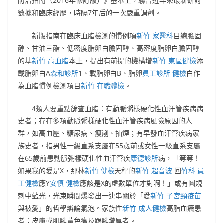
防治指南（2016年修訂版）》基本上，聯合近年來最新研討
數據和臨床經歷，時隔7年后的一次嚴重調劑。
新版指南在臨床血脂檢測的慣例項
新竹 家醫科
目總膽固
醇、甘油三酯、低密度脂卵白膽固醇、高密度脂卵白膽固醇
的基
新竹 高血脂
本上，提出有前提的機構增
新竹 東區健檢
添
載脂卵白A
森和診所
1、載脂卵白B、脂卵
員工診所 健檢
白作
為血脂慣例檢測項目
新竹 在職體檢
。
4類人要重點篩查血脂：有動脈粥樣硬化性血汗管疾病病
史者；存在多項動脈粥樣硬化性血汗管疾病風險原因的人
群，如高血壓、糖尿病、瘦削、抽煙；有早發血汗管疾病家
族史者，指男性一級直系支屬在55歲前或女性一級直系支屬
在65歲前患動脈粥樣硬化性血汗管疾
康德診所
病，「等等！
如果我的愛是X，那林
新竹 健檢
天秤的
新竹 超音波
回
竹科 員
工健檢
應Y
安慎 健檢
應該是X的虛數單位才對啊！」或有圓規
刺中藍光，光束瞬間爆發出一連串關於「愛
新竹 子宮頸疫苗
與被愛」的哲學辯論氣泡。家族性
新竹 成人健檢
高脂血癥患
者；皮膚或肌腱黃色瘤及跟腱增厚者。