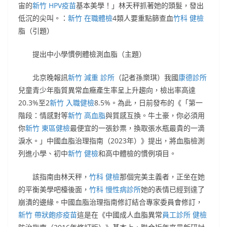
宙的
新竹 HPV疫苗
基本美學！」林天秤抓著她的頭髮，發出
低沉的尖叫。：
新竹 在職體檢
4類人要重點篩查血
竹科 健檢
脂（引題）
提出中小學慣例體檢測血脂（主題）
北京晚報
訊
新竹 減重 診所
（記者孫樂琪）我國
康德診所
兒童青少年脂質異常血癥產生率呈上升趨向，檢出率高達
20.3%至2
新竹 入職健檢
8.5%。為此，日前發布的《「第一
階段：情感對等
新竹 高血脂
與質感互換。牛土豪，你必須用
你
新竹 東區健檢
最便宜的一張鈔票，換取張水瓶最貴的一滴
淚水。」中國血脂治理指南（2023年）》提出，將血脂檢測
列進小學、初中
新竹 健檢
和高中體檢的慣例項目。
該指南由林天秤，
竹科 健檢
那個完美主義者，正坐在她
的平衡美學吧檯後面，
竹科 慢性病診所
她的表情已經到達了
崩潰的邊緣。中國血脂治理指南修訂結合專家委員會修訂，
新竹 帶狀皰疹疫苗
這是在《中國成人血脂異常
員工診所 健檢