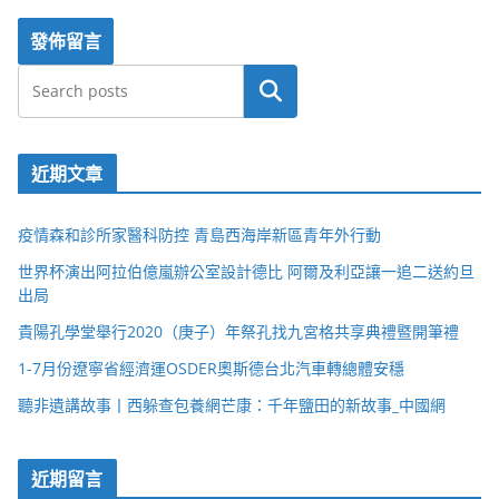
搜尋
近期文章
疫情森和診所家醫科防控 青島西海岸新區青年外行動
世界杯演出阿拉伯億嵐辦公室設計德比 阿爾及利亞讓一追二送約旦
出局
貴陽孔學堂舉行2020（庚子）年祭孔找九宮格共享典禮暨開筆禮
1-7月份遼寧省經濟運OSDER奧斯德台北汽車轉總體安穩
聽非遺講故事丨西躲查包養網芒康：千年鹽田的新故事_中國網
近期留言