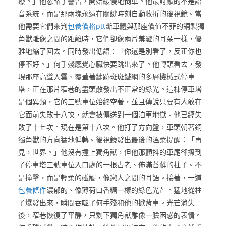
療。」他忽略了警告，開始緩慢地倒車。他最討厭的不是語
音系統，而是那兩塊永遠在關鍵時刻自動收折的後視鏡。當
他需要它們來判
包養價格ptt
斷車體與那座價值不菲的銅製獨
角獸雕像之間的距離時，它們卻像兩片羞澀的耳朵一樣，優
雅地縮了回去。同時發出低語：「你還是別看了，反正你也
停不好。」何手殘感覺心臟快要跳出來了。他轉頭看去，發
現那座高聳入雲、覆蓋著鏽跡斑斑鐵網的多層機械式停車
塔，正在那片窄巷的盡頭散發出不正常的綠光。這棟停車塔
是個異類，它的三號車位始終空著，並且傳說只要有人敢在
它面前失敗十八次，就會被傳送到一個泊車地獄。他已經失
敗了十七次。現在是第十八次。他打了方向盤，車頭朝著銅
獨角獸的方向猛地偏轉。後視鏡發出最後的溫柔提醒：「再
見，世界。」他沒有撞上獨角獸，但他那顫抖的車尾卻擦到
了停車塔三號車位入口處的一根古老、佈滿苔蘚的柱子。不
是撞擊，而是輕柔的碰觸，像戀人之間的耳語。接著，一道
包養條件
濃郁的、像薄荷口香糖一樣的綠色光芒。猛地從柱
子爆發出來，瞬間吞噬了何手殘和他的掀背車。光芒消失
後，窄巷恢復了平靜，只剩下獨角獸雕像一臉困惑的表情。