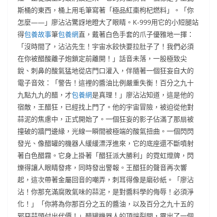
斯桶的東西，桶上用毛筆寫著「極品紅棗枸杞燃料」。「你
怎麼——」廖沾沾驚訝地瞪大了眼睛。K-999用它的小短腿站
得
包養故事
筆
包養網
直，戴著白色手套的爪子優雅地一揮：
「沒時間了，沾沾先生！宇宙水餃快要拉肚子了！我們必須
在你被醋酸離子炮鎖定前離開！」話音未落，一股極致尖
銳、刺鼻的酸氣猛地從店門口灌入，伴隨著一個狂妄自大的
電子音效：「警告！這裡的醬油比例嚴重失衡！百分之九十
九點九九的醋，才
包養網
是真理！」廖沾沾知道，這是他的
宿敵，王醋狂，已經找上門了。他的宇宙冒險，被迫從他對
蒜泥的焦慮中，正式開始了。一個狂妄的影子佔滿了那扇被
撞破的牆門邊緣，光線一瞬間被極端的酸氣扭曲。一個閃閃
發光、像醋罐的機器人緩緩漂浮進來，它的底座還不斷噴射
著白色醋霧。它身上掛著「醋狂派大勝利」的霓虹燈牌，閃
爍得讓人眼睛發疼，同時發出警報。王醋狂的聲音再次響
起，這次帶著金屬回音的嘲弄，刺耳得像是磨砂紙。「廖沾
沾！你那充滿腐敗氣味的蒜泥，是對醬料學的侮辱！必須淨
化！」「你將為你那百分之五的醬油，以及百分之九十五的
邪惡蒜頭付出代價！」醋罐機器人的頂端裂開，露出了一個