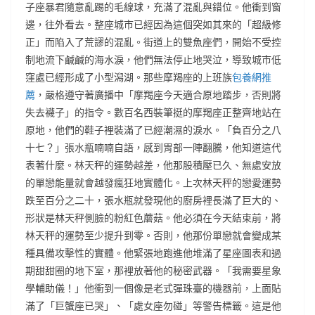
子座暴君隨意亂踢的毛線球，充滿了混亂與錯位。他衝到窗
邊，往外看去。整座城市已經因為這個突如其來的「超級修
正」而陷入了荒謬的混亂。街道上的雙魚座們，開始不受控
制地流下鹹鹹的海水淚，他們無法停止地哭泣，導致城市低
窪處已經形成了小型潟湖。那些摩羯座的上班族
包養網推
薦
，嚴格遵守著廣播中「摩羯座今天適合原地踏步，否則將
失去襪子」的指令。數百名西裝筆挺的摩羯座正整齊地站在
原地，他們的鞋子裡裝滿了已經潮濕的淚水。「負百分之八
十七？」張水瓶喃喃自語，感到胃部一陣翻騰，他知道這代
表著什麼。林天秤的運勢越差，他那股積壓已久、無處安放
的單戀能量就會越發瘋狂地實體化。上次林天秤的戀愛運勢
跌至百分之二十，張水瓶就發現他的廚房裡長滿了巨大的、
形狀是林天秤側臉的粉紅色蘑菇。他必須在今天結束前，將
林天秤的運勢至少提升到零。否則，他那份單戀就會變成某
種具備攻擊性的實體。他緊張地跑進他堆滿了星座圖表和過
期甜甜圈的地下室，那裡放著他的秘密武器。「我需要星象
學輔助儀！」他衝到一個像是老式彈珠臺的機器前，上面貼
滿了「巨蟹座已哭」、「處女座勿碰」等警告標籤。這是他