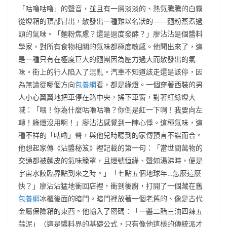
「咕嚕咕嚕」的聲音，並且有一層淡淡的、熱氣騰騰的白霧
從燈箱的頂部冒出，散發出一種難以名狀的——麵粉蒸煮過
頭的氣味。「麵粉焦慮？還是過度發酵？」廖沾沾是個醬料
學家，對所有食物相關的氣味都極度敏感。他聞出來了，這
是一種只有在極度巨大的麵團因為壓力過大而散發出的氣
味。街上的行人陷入了混亂。汽車不知道該走還是該停，因
為無論從哪個方向
包養網
看，都是綠燈。一個穿著西裝的男
人小心翼翼地把車停在路中央，搖下車窗，對著紅綠燈大
喊：「喂！你為什麼咕嚕咕嚕？你倒是紅一下啊！我要向左
轉！綠燈沒用啊！」廖沾沾感覺到一陣心悸。這種氣味，這
種不祥的「咕嚕」聲，與他兒時聽到的家傳預言不謀而合。
他想起家傳《沾醬秘笈》裡記載的第一句：「當世間萬物的
交通都被麵皮的氣味籠罩，且燈號恒綠、聲如湯沸時，便是
宇宙水餃臨界點到來之時。」「七點五個地球年…怎麼這麼
快？」廖沾沾猛地衝回店裡，衝到後廚，打開了一個藏在舊
包養網
冰櫃後面的暗門。暗門裡放著一個老舊的、像是古代
金屬保險箱的東西。他輸入了密碼：「一醬二醋三油四辣五
蒜泥」（這是醬料界的基礎公式，只有像他這樣的傳統派才