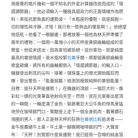
用廢棄的唱片機和一個不知名的外星計算器改造而成的「情
感調節器」。他必須輸入一種極具感染力的正面情緒作為燃
料，來抵抗那負面的運勢波。「水瓶座的優勢，就是超脫一
切的理性與冷靜…才怪！我只有一腔熱血的傻氣啊！」他絕望
地低吼。他看了一眼腳邊。那裡放著一個他為林天秤準備了
兩年的禮物：一個用一萬塊小小的天秤座黃銅齒輪組成的音
樂盒。他從未送出，因為害怕被拒絕。這份害怕，就是純度
最高的單戀情感。張水瓶咬緊
包養
牙關，將那個黃銅齒輪音
樂盒砸爛，將所有的齒輪都倒入「情感調節器」的輸入口。
機器發出刺耳的尖叫，接著，彈珠臺上的燈光開始瘋狂閃
爍，發出警告。「能量超載！檢測到極致純粹的單戀能量！
目標：提升天秤座運勢！」在機器的頂部，一個巨大的、像
彩虹一樣的光束筆直地射向天空。然而，就在光束衝出屋頂
的一瞬間，一輛塗滿了金色、裝飾著巨大公牛角的悍馬車猛
地停在咖啡館門口。駕駛座上走下一個全身肌肉、戴著鑽石
項圈的男人，那人正是林天秤的狂熱
包養網比較
追求者——
金牛座霸總牛土豪。牛土豪一腳踢開咖啡館的門，大聲宣
布：「天秤！別管那什麼負運勢！我已經用一百噸的純金箔