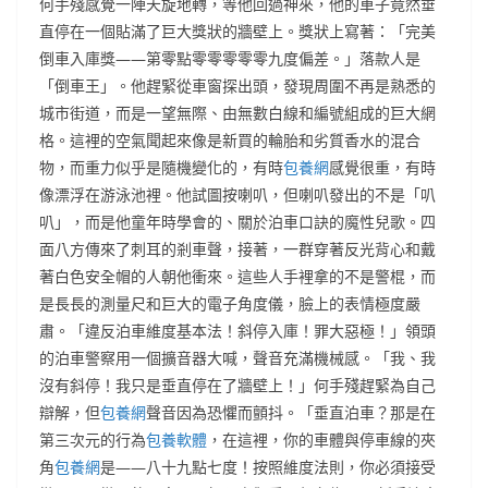
何手殘感覺一陣天旋地轉，等他回過神來，他的車子竟然垂
直停在一個貼滿了巨大獎狀的牆壁上。獎狀上寫著：「完美
倒車入庫獎——第零點零零零零零九度偏差。」落款人是
「倒車王」。他趕緊從車窗探出頭，發現周圍不再是熟悉的
城市街道，而是一望無際、由無數白線和編號組成的巨大網
格。這裡的空氣聞起來像是新買的輪胎和劣質香水的混合
物，而重力似乎是隨機變化的，有時
包養網
感覺很重，有時
像漂浮在游泳池裡。他試圖按喇叭，但喇叭發出的不是「叭
叭」，而是他童年時學會的、關於泊車口訣的魔性兒歌。四
面八方傳來了刺耳的剎車聲，接著，一群穿著反光背心和戴
著白色安全帽的人朝他衝來。這些人手裡拿的不是警棍，而
是長長的測量尺和巨大的電子角度儀，臉上的表情極度嚴
肅。「違反泊車維度基本法！斜停入庫！罪大惡極！」領頭
的泊車警察用一個擴音器大喊，聲音充滿機械感。「我、我
沒有斜停！我只是垂直停在了牆壁上！」何手殘趕緊為自己
辯解，但
包養網
聲音因為恐懼而顫抖。「垂直泊車？那是在
第三次元的行為
包養軟體
，在這裡，你的車體與停車線的夾
角
包養網
是——八十九點七度！按照維度法則，你必須接受