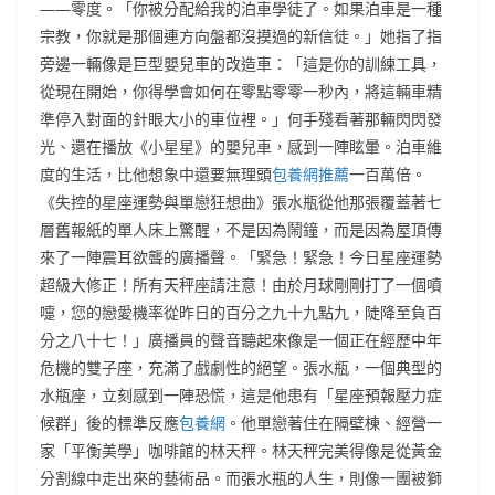
——零度。「你被分配給我的泊車學徒了。如果泊車是一種
宗教，你就是那個連方向盤都沒摸過的新信徒。」她指了指
旁邊一輛像是巨型嬰兒車的改造車：「這是你的訓練工具，
從現在開始，你得學會如何在零點零零一秒內，將這輛車精
準停入對面的針眼大小的車位裡。」何手殘看著那輛閃閃發
光、還在播放《小星星》的嬰兒車，感到一陣眩暈。泊車維
度的生活，比他想象中還要無理頭
包養網推薦
一百萬倍。
《失控的星座運勢與單戀狂想曲》張水瓶從他那張覆蓋著七
層舊報紙的單人床上驚醒，不是因為鬧鐘，而是因為屋頂傳
來了一陣震耳欲聾的廣播聲。「緊急！緊急！今日星座運勢
超級大修正！所有天秤座請注意！由於月球剛剛打了一個噴
嚏，您的戀愛機率從昨日的百分之九十九點九，陡降至負百
分之八十七！」廣播員的聲音聽起來像是一個正在經歷中年
危機的雙子座，充滿了戲劇性的絕望。張水瓶，一個典型的
水瓶座，立刻感到一陣恐慌，這是他患有「星座預報壓力症
候群」後的標準反應
包養網
。他單戀著住在隔壁棟、經營一
家「平衡美學」咖啡館的林天秤。林天秤完美得像是從黃金
分割線中走出來的藝術品。而張水瓶的人生，則像一團被獅