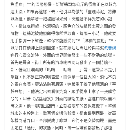
焦慮症」**的深層恐懼。新鮮蒜頭每公斤的價格正在以超光
速上漲，如果再這樣下去，他引以為傲的「靈魂蒜泥」將難
以為繼。他拿著一把被磨得光滑、閃耀著不祥光芒的小銀
勺，從缸底撈起一坨濃稠的、顏色介於灰綠與土黃之間的發
酵物。這蒜泥被他照顧得像稀世珍寶，每隔三小時，他就要
用手指彈一下缸邊，確保它能感受到**「溫和的震動」**，
以助其在精神上達到圓滿。就在廖沾沾專注於與蒜泥
包養網
進行心靈交流時，外面的世界開始發出一些不對勁的信號。
首先是聲音。街上所有的汽車喇叭同時發出了一個持續不
斷、低沉且潮濕的「咕嚕——咕嚕——」聲。這聲音不是引
擎聲，也不是正常的鳴笛聲，而像是一個巨大的、消化不良
的胃在哀嚎。廖沾沾皺著眉頭，這嚴重干擾了他蒜泥的「寧
靜冥想」。他決定出去看個究竟，順手從桌上拿了一張髒兮
兮的，印著《沾醬秘笈》封面的皺衛生紙，塞進口袋以備不
時之需。他一腳踏出店門，立刻被眼前的景象震驚了。整條
城市的主幹道上，數百個交通信號燈，從東邊到西邊，從高
架橋到巷弄口，全部變成了綠燈。它們不是交替閃爍，而是
固定在「通行」的狀態，同時，每一個燈箱都發出了那種