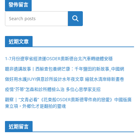
搜尋
近期文章
1-7月份遼寧省經濟運OSDER奧斯德台北汽車轉總體安穩
聽非遺講故事丨西躲查包養網芒康：千年鹽田的新故事_中國網
做好用水護JIUYI俱意診所設計水年夜文章 繪就水清岸綠新畫卷
疫情“芥蒂”怎森和診所體檢么治 多位心思學家支招
觀察 | “文青必看”《花束般OSDER奧斯德零件商的戀愛》中國版廣
東立項，外鄉化才是翻拍的靈魂
近期留言