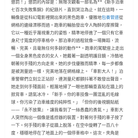
懲罰！」懲罰的內容是：無限次觀看一部名為**《新手泊車
七百次失敗集錦》的紀錄片，直到哭泣為止。就在這時，一
輛像是從科幻電影裡開出來的黑色跑車，優雅地
包養管道
從
網格的邊緣漂移而過。跑車的輪胎發出令人陶醉的摩擦聲，
它以一種近乎蔑視重力的姿態，精準地停進了一個只有它車
身尺寸寬度的停車格中。那泊車的過程就像一場舞蹈，流
暢、完美，且毫無任何多餘的動作**。跑車的駕駛座上走出
一個全身黑色皮衣的女人，她戴著一副透明護目鏡，冷酷地
朝著何手殘的方向走來。她的步伐優雅而精準，每一步都像
是被測量過一樣，完美地落在網格線上。「車影大人！」泊
車警察們立刻立正站好，連測量尺都顫抖著不敢發出聲音。
她走到何手殘面前，輕蔑地掃了一眼他那輛垂直貼在牆上的
掀背車，語氣冰冷。「新手，你的車技像一團混亂的毛線
球。你污染了泊車維度的純粹性。」「但你的後視鏡貼紙
——『永不放棄』，讓我看到了一絲愚蠢的勇氣。」車影大
人突然掏出一個像是遙控器的裝置，對著何手殘的車子按了
一下。何手殘的車子從牆上脫落，在空中旋轉了一百八十
度，穩穩地停在了地面上的一個停車格中。這次，夾角是