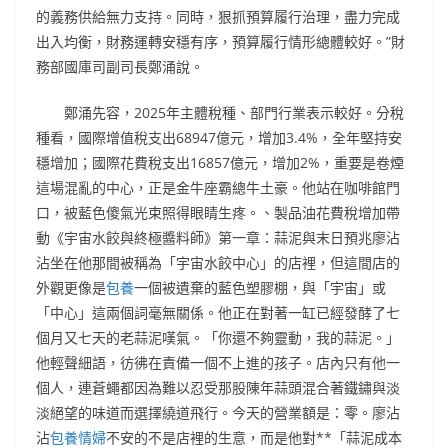
的義務供給無力支持。同時，狠抓預算履行治理，盡力完成
出入均衡，財務運轉安穩有序，預算履行情形總體較好。”財
務部國庫司副司長鄭涌說。
鄭涌先容，2025年主體稅種、部門行業表示較好。分稅
種看，國際增值稅支出68947億元，增加3.4%，全年堅持安
穩增加；國際花費稅支出16857億元，增加2%，重要是卷煙
這場混亂的中心，正是金牛座霸總牛土豪。他站在咖啡館門
口，被藍色傻氣光束照得眼睛生疼。、製品油花費稅增加帶
動《宇宙水餃與終極醬料師》第一章：蒜泥與末日預兆廖沾
沾坐在他那間被稱為「宇宙水餃中心」的店裡，但這間店的
外觀更像是
包養
一個被遺棄的藍色塑膠棚，與「宇宙」或
「中心」這兩個詞毫無關係。他正在對著一缸已經發酵了七
個月又七天的老蒜泥嘆氣。「你還不夠靈動，我的蒜泥。」
他輕聲細語，彷彿在責備一個不上進的孩子。店內只有他一
個人，連蒼蠅都因為難以忍受那股陳年蒜頭混合著鐵鏽與淡
淡絕望的味道而選擇繞道飛行。今天的營業額是：零。廖沾
沾
包養情婦
不安的不是店裡的生意，而是他對**「蒜泥成本