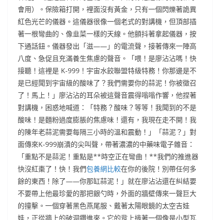
會用）。保險箱打開，裡面沒有黃金，只有一個閃爍著詭異
紅色光芒的儀器。這儀器很像一個老式的對講機，但頂部插
著一根彎曲的、像韭菜一樣的天線。他顫抖著拿起儀器，按
下通話鈕。儀器發出「滋——」的電流聲，接著傳來一陣高
八度、急促且充滿養生焦慮的聲音。「喂！是廖沾沾嗎！快
接聽！這裡是 K-999！宇宙水餃聯盟特級特務！你那邊是不
是已經聞到宇宙級的酸味了？我們需要你的蒜泥！你被徵召
了！馬上！」廖沾沾的耳朵被這聲音震得嗡嗡作響，他捏著
對講機，困惑地喊道：「特務？酸味？等等！我聞到的不是
酸味！是麵粉過度膨脹的焦慮味！還有，我現在走不開！我
的陳年老蒜泥需要每隔三小時的溫和震動！」「蒜泥？」對
面傳來K-999崩潰的尖叫聲，帶著濃濃的中藥味電子雜音：
「重點不是蒜泥！重點是**時空正在彎曲！**我們的推進器
快沒紅棗了！快！我們
包養網比較
在你的後院！別帶任何多
餘的東西！除了——你那缸蒜泥！」就在廖沾沾還在糾結要
不要帶上他最珍愛的那把銀勺時，外面的牆壁傳來一聲巨大
的撞擊。一個穿著黑色燕尾服、戴著太陽眼鏡的太空吉娃
娃，正從牆上的破洞鑽進來。它的背上揹著一個像是小型瓦