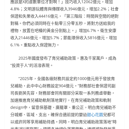
應該是X的虛數單位才對啊！」技巧收入12062億元，增加
4.8%；文明游玩體育與傳媒收入3946億元，增加2.2%；社會
保證和失業收入44416億元，「第三階段：時間與空間的絕對
對稱。你們必須同時在十點零三分零五秒，將對方送給我的
禮物，放置在吧檯的黃金分割點上。」增加6.7%。衛生安康
收入21446億元，增加5.7%；節能環保收入5816億元，增加
6.1%。重點收入保證無力。
2025年國度發布了育兒補助政策，惠及千家萬戶，成為
“投資于人”的活潑表現。
“2025年，全國各級財務共設定約1000億元用于發放育
兒補助，此中中心財務設定904億元。”財務部社會保證司副
司長劉英先容，財務部會同有關部分采取一系列務虛舉動，
加速推進育兒補助軌制落地實行，在育兒補助政策和軌制
design中，留意保基礎、廣籠罩、重公正，明白育兒補助不
分城鄉、區域、支出，確保合適前提的嬰幼
甜心花園
兒都可
以或許同等享用補助待遇。同時，明白育兒補助政策落地“時
光表”和“道路圖”，領導各地細化落實舉動，通順補助發放渠