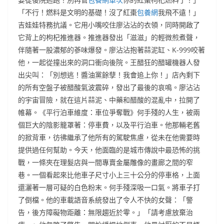
「不行！燃料是文明的基礎！沒了紅棗
包養網
我飛不遠！」
吉娃娃特務抗議。它用小嘴咬住廖沾沾的衣領，同時開啟了
它背上的枸杞推進器。推進器發出「滋滋」的輕微煎煮聲，
伴隨著一股濃郁的蔘味爆發。廖沾沾抱著蒜泥缸、K-999咬著
他，一起從撞出來的洞口衝向後院。王醋狂的醋罐機器人發
出尖叫：「別想逃！醬油黨餘孽！我會追上你！」店內剩下
的所有空盤子被醋酸氣波震碎，發出了最後的哀鳴。廖沾沾
的宇宙冒險，就在這片蒜泥、中藥和醋酸的混亂中，拉開了
帷幕。《平行泊車維度：車位爭奪戰》何手殘的人生，被兩
個巨大的陰影籠罩著：停車費，以及平行泊車。他那輛老舊
的掀背車，彷彿繼承了他所有的駕駛焦慮，從未在他需要時
提供過任何幫助。今天，他面臨的是城市傳說中最恐怖的挑
戰，一條夾在理髮店與一間專賣金屬雕像的畫廊之間的窄
巷。一個看起來比他車子尺寸小上三十公分的停車格，上面
還灑著一層可疑的白色粉末。何手殘深吸一口氣。將車子打
了倒檔。他的車載語音系統發出了令人不快的女聲：「警
告，後方障礙物距離：無限趨近於零。」「請考慮放棄治