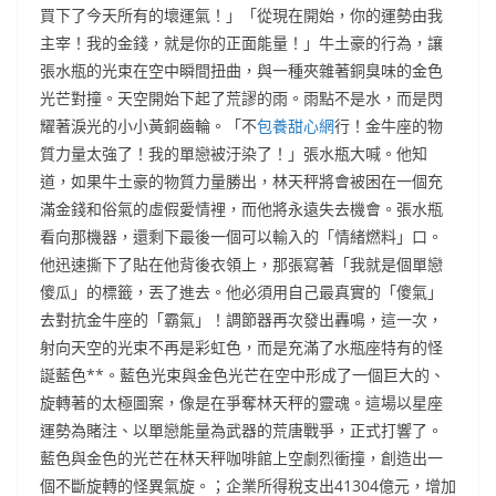
買下了今天所有的壞運氣！」「從現在開始，你的運勢由我
主宰！我的金錢，就是你的正面能量！」牛土豪的行為，讓
張水瓶的光束在空中瞬間扭曲，與一種夾雜著銅臭味的金色
光芒對撞。天空開始下起了荒謬的雨。雨點不是水，而是閃
耀著淚光的小小黃銅齒輪。「不
包養甜心網
行！金牛座的物
質力量太強了！我的單戀被汙染了！」張水瓶大喊。他知
道，如果牛土豪的物質力量勝出，林天秤將會被困在一個充
滿金錢和俗氣的虛假愛情裡，而他將永遠失去機會。張水瓶
看向那機器，還剩下最後一個可以輸入的「情緒燃料」口。
他迅速撕下了貼在他背後衣領上，那張寫著「我就是個單戀
傻瓜」的標籤，丟了進去。他必須用自己最真實的「傻氣」
去對抗金牛座的「霸氣」！調節器再次發出轟鳴，這一次，
射向天空的光束不再是彩虹色，而是充滿了水瓶座特有的怪
誕藍色**。藍色光束與金色光芒在空中形成了一個巨大的、
旋轉著的太極圖案，像是在爭奪林天秤的靈魂。這場以星座
運勢為賭注、以單戀能量為武器的荒唐戰爭，正式打響了。
藍色與金色的光芒在林天秤咖啡館上空劇烈衝撞，創造出一
個不斷旋轉的怪異氣旋。；企業所得稅支出41304億元，增加