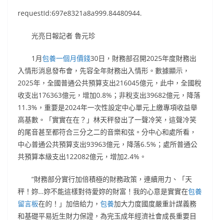
requestId:697e8321a8a999.84480944.
光亮日報記者 魯元珍
1月
包養一個月價錢
30日，財務部召開2025年度財務出
入情形消息發布會，先容全年財務出入情形。數據顯示，
2025年，全國普通公共預算支出216045億元，此中，全國稅
收支出176363億元，增加0.8%；非稅支出39682億元，降落
11.3%，重要是2024年一次性設定中心單元上繳專項收益舉
高基數。「實實在在？」林天秤發出了一聲冷笑，這聲冷笑
的尾音甚至都符合三分之二的音樂和弦。分中心和處所看，
中心普通公共預算支出93963億元，降落6.5%；處所普通公
共預算本級支出122082億元，增加2.4%。
“財務部分實行加倍積極的財務政策，連續用力、「天
秤！妳…妳不能這樣對待愛妳的財富！我的心意是實實在
包養
留言板
在的！」加倍給力，
包養
加大力度國度嚴重計謀義務
和基礎平易近生財力保證，為完玉成年經濟社會成長重要目