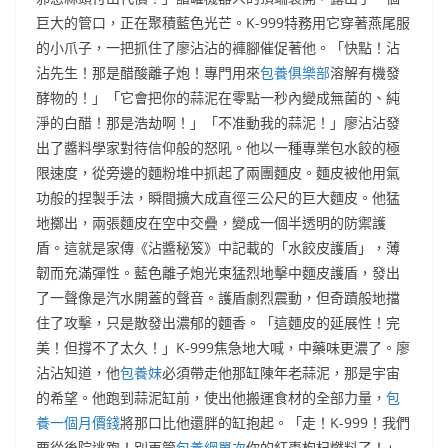
巨大的管口，正在聚積藍色光芒。K-999特務用它穿著燕尾服
的小爪子，一把抓住了廖沾沾的褲腳催促著他。「快點！沾
沾先生！那是醋酸離子炮！專門用來
包養俱樂部
溶解有機發
酵物的！」「它會把你的蒜泥在零點一秒內變成無菌的、純
淨的白醋！那是浩劫啊！」「不准動我的蒜泥！」廖沾沾發
出了醬料學家對待信仰般的怒吼。他以一種專業包水餃的極
限速度，從旁邊的麵粉堆中抓起了兩團麵皮。麵皮被他用氣
功般的捏製手法，瞬間擴大成直徑三公尺的巨大麵皮。他猛
地擲出，兩張麵皮在空中交疊，變成一個半透明的防禦護
盾。這就是家傳《沾醬秘笈》中記載的「水餃皮護盾」，薄
韌而充滿彈性。藍色離子炮光束猛烈地擊中麵皮護盾，發出
了一聲像是汽水開蓋的聲音。護盾劇烈震動，但奇蹟般地擋
住了攻擊，只是散發出濃郁的麵香。「這麵皮的延展性！完
美！但撐不了太久！」K-999焦急地大喊，中藥味更濃了。廖
沾沾知道，他
包養妹
必須帶走他那缸陳年老蒜泥，那是宇宙
的希望。他跑到蒜泥缸前，使出他搬運食材的全部力量，
包
養一個月價錢
將那口比他還胖的缸抱起。「走！K-999！我們
要從後院逃跑！別再管
包養網單次
你的紅棗枸杞燃料了！」