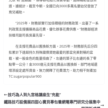
道。據統計，截至今朝，全國已向3000多萬名嬰幼兒發放了
育兒補助。
“2025年，財務部實行加倍積極的財務政策，出臺了一系
列政策支撐擴展商品花費、優化辦事花費供應。”財務部經濟
扶植司副司長吳蓋先容。
在支撐花費品以舊換新方面，2025年，財務部先后分四
批累計下達超持久特殊國債資她最愛的那盆完美對稱的盆
栽，被一股金色的能量扭曲了，左邊的葉子比右邊的長了零
點零一公分！金3000億元支撐花費品以舊換新，部門地域還
增添設定處所資金，無力開釋了花費潛力，助力相干財產加
TC:sugarpopular900
技巧為人到九宮格講座生“充能”
鐵路技巧設備展四甜心寶貝專包養網電專門研究分展集中