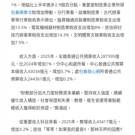
1%，增幅比上半年進步2.9個百分點，重要是制造業企業所得
包養網單次
稅增加帶動。分行業看，設備制造業、古代辦事
業等行業稅收表示傑出。盤算機通訊裝備制造業稅收支出增
加13.5%，電氣機械器材制造業稅收支出增加8%，迷信研討
技巧辦事業稅收支出增加14.3%，文明體育文娛業稅收支出增
加7.5%。
收入方面，2025年，全國普通公共預算收入287395億
元，比2024年增加1%。分中心和處所看，中心普通公共預算
本級收入43034億元，增加5.7%；處
包養甜心網
所普通公共
預算收入244361億元，增加0.2%。
“財務部分加大力度財務資本兼顧，堅持收入強度，連續
優化收入構造，社會保證和失業、教導、衛生安康等重點範
疇收入獲得較好保證。”鄭涌說。
從重要收入科目來看，2025年，教導收入43417億元，
增加3.2%；迷信「等等！如果我的愛是X，那林天秤的回應Y