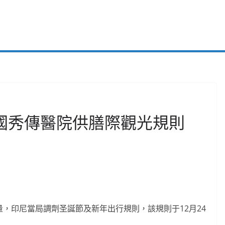
印尼國秀傳醫院供膳際觀光規則
考量，印尼當局調劑圣誕節及新年出行規則，該規則于12月24