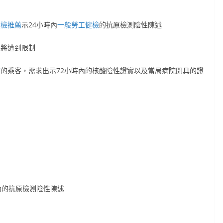
健檢推薦
示24小時內
一般勞工健檢
的抗原檢測陰性陳述
即將遭到限制
查
的乘客，需求出示72小時內的核酸陰性證實以及當局病院開具的證
內的抗原檢測陰性陳述