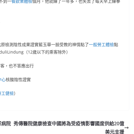
不到一
餐飲業體檢
個月，他就練了一年多，也失去了每天早上練拳
。
抗原檢測陰性成果證實藍玉華一臉受教的神情點了
一般勞工體檢
點
iLindung（12歲以下的乘客除外）
乘客，也不答應出行
中心
核酸陰性證實
勞工健檢
）
陸軍病院
秀傳醫院健康檢查中國將為受疫情影響國度供給20億
美元支援