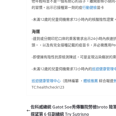
他年輕時並不是一個有耐心的孩子。離開那條小胡同
的習慣。出示已接種第一劑的疫
行動健檢
苗卡
-未滿12歲的兒童伺機需求72小時內的核酸陰性證實
海運
-達到或分開印尼口岸的乘客需求出示24小時內疾速
頭。，以及有完全接種記載的疫苗卡，并必需應用Pedul
-即便擁有陰性抗原檢測陳述，可是呈現沾染癥狀的
-未滿12歲的兒童伺機需求72小時內的
巡迴健康管理
巡迴健康管理中心
（雨林編纂 ，
體檢推薦
綜合報道
TC:healthcheck123
佐科威總統 Gatot Soe秀傳醫院勞檢broto 
探望第 6 任副總統 Try Sutrisno