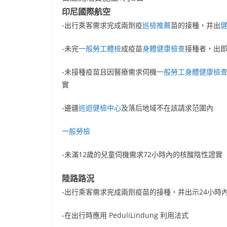
印尼國際航空
-出行乘客需求完成兩劑疫
巡檢推薦
苗的接種，并出
-未完
一般勞工體檢
成疫苗
身體健康檢查
接種者，出
-未接種疫苗且因醫療需求伺機
一般勞工身體健康檢
實
-邊疆
巡迴健檢中心
及落后地域不在該請求范圍內
一般勞檢
-未滿12歲的兒童伺機需求72小時內的核酸陰性證實
陸路路況
-出行乘客需求完成兩劑疫苗的接種，并出示24小時
-在出行時應用 PeduliLindung 利用法式