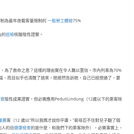
檢
制為最年夜載客量限制的
一般勞工體檢
75%
內的
巡檢
核酸陰性證實。
%，為了救命之恩？這樣的理由實在令人難以置信。市內列車為70%
識，而且似乎也清醒了過來。她居然告訴她，自己已經想通了，要
檢查
陰性成果證實，但必需應用PeduliLindung（12歲以下的乘客除
推薦
客（12 歲以“所以我媽才說你平庸。”裴母忍不住對兒子翻了個
別人的目
健康檢查
的是什麼，和我們下的乘客除外），必需事實上，