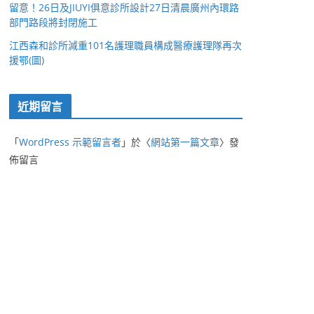
留意！26日及JIUYI俱意診所設計27日清晨廣州內環路
部門路段將封閉施工
江西森和診所減重101名護理職員構成醫療護理隊再次
援鄂(圖)
近期留言
「
WordPress 示範留言者
」於〈
網站第一篇文章
〉發
佈留言