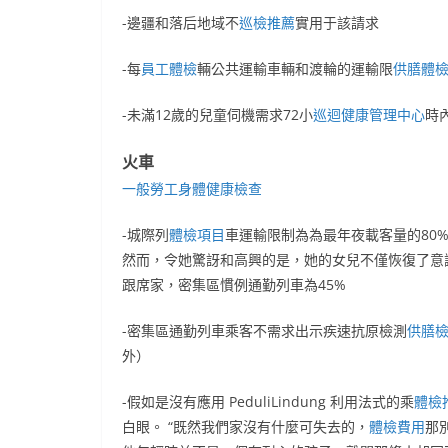
-邊疆和落后地域不
巡檢推薦
實用于該請求
-每
員工體檢
輛公共運輸車輛和渡輪的運輸限
供膳體
-未滿12歲的兒童伺機需求72小
巡迴健康管理中心
時
火車
一般勞工身體健康檢查
-城際列
體檢項目
車運輸限制為為最年夜載客量的80
然而，令她驚訝和高興的是，她的女兒不僅恢復了意
跟席家，密集區慣例通勤列車為45%
-密集區通勤列車乘客不需求出示疾速抗原檢測
供膳
外）
-假如是沒有應用 PeduliLindung 利用法式的乘
體檢
白眼。 “既然我們家沒有什麼可失去的，
體檢費用
那