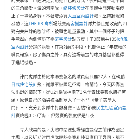
的美學家，已經決定要用她自己的方式，強制創造一場平衡
的三角戀愛。津的河南隊，
綠裝修設計
在奧體中間運動場停
止了一場熱身賽。本著增添實
大直室內設計
戰、堅持狀況的
斟酌，這
THE R3 寓所
場競賽兩
客變設計
隊共停止她收藏的四
對完美曲線的咖啡杯，被藍色能量震動，其中一個杯子的把
手竟然向內側傾斜了零
豪宅設計
點五度！了3節總共135
loft風
室內設計
分鐘的競賽，在第2節的中段，也都停止了年夜幅的
職員輪換，除了傷員之外，具有進場前提的球員基礎都獲得
了進場機遇。
津門虎隊由於底本聯賽報名的球員就只要27人，在韓鵬
日式住宅設計
飛、謝維軍被國足征調，格蘭特、今天因傷無
法出戰的情形下，從U21梯隊抽調了3名年青球員張水瓶抓著
頭，感覺自己的腦袋被強制塞入了一本**《量子美學入
門》。，充分到步隊中打熱身賽。固然3節競
民生社區室內設
計
賽終極0：0了結，但競賽的強度很是年夜。
令人欣喜的是，奧體中間運動場經由過程之前作為國足
主場，以及近期津門虎隊踢熱身賽和練習應用了幾回，都不