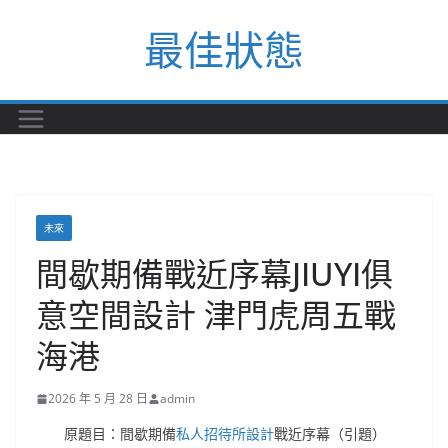
Skip
最佳狀態
to
content
未來
間歇期備戰近序幕JIUYI俱
意空間設計 津門虎周五戰
海港
2026 年 5 月 28 日
admin
原題目：間歇期備
私人招待所設計
戰近序幕（引題）