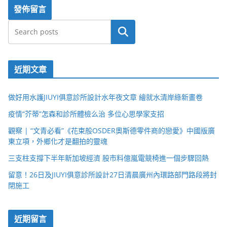
搜尋
近期文章
做好用水護JIUYI俱意診所設計水年夜文章 繪就水清岸綠新畫卷
疫情“芥蒂”怎森和診所體檢么治 多位心思學家支招
觀察 | “文青必看”《花束般OSDER奧斯德零件商的戀愛》中國版廣
東立項，外鄉化才是翻拍的靈魂
三支柱支撐下半年新加坡經濟 股市料億嵐電競椅進一個步驟回熱
留意！26日及JIUYI俱意診所設計27日清晨廣州內環路部門路段將封
閉施工
近期留言