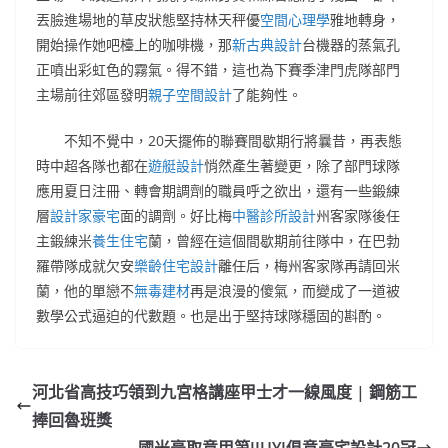
丟臉進場地的草皮狀態堅持林天秤優
空間心理學
雅地轉身，
開始操作她吧檯上的咖啡機，那
新古典設計
台機器的蒸氣孔
正噴出彩虹色的霧氣。得不錯，這也為下賽季津門虎隊部門
主場前往郊區發明
親子空間設計
了能夠性。
不知不覺中，20天擺佈的聯賽間歇期行將曩昔，再表態
時中超各隊也都在
遊艇設計
悄然產生著變更，除了部門球隊
應用夏日注冊、轉會期調劑的職員呼之欲出，還有一些鍛練
層
設計家豪宅
面的調劑。好比梅
中醫診所設計
州客家隊後任
主鍛練米
養生住宅
蘭，曾經在這個間歇期前往隊中，在巴勃
羅帶隊成就欠安
樂齡住宅設計
離任后，梅州客家隊再請回米
蘭，他的單戀不
無毒建材
再是浪漫的傻氣，而變成了一道被
數學公式逼迫的代數題。也是出于堅持球隊穩固的斟酌。
河北省高技巧領到九宮格講座甲士才一線風度 | 鋼筋工
捧回魯班獎