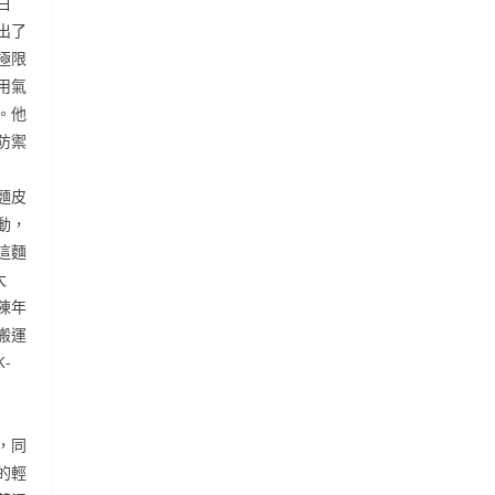
白
出了
極限
用氣
。他
防禦
麵皮
動，
這麵
大
陳年
搬運
-
，同
的輕