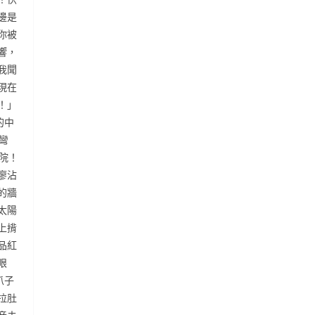
邊是
你被
響，
我聞
現在
！」
的中
彎
院！
廖沾
的牆
太陽
上揹
品紅
眼
爪子
拉肚