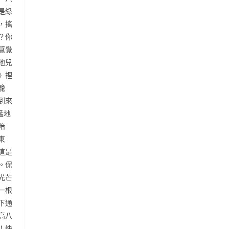
是綠
，搖
？你
感覺
他兒
》裡
籠
到來
猛地
暗
東
這是
。保
光芒
一根
下通
高八
！快