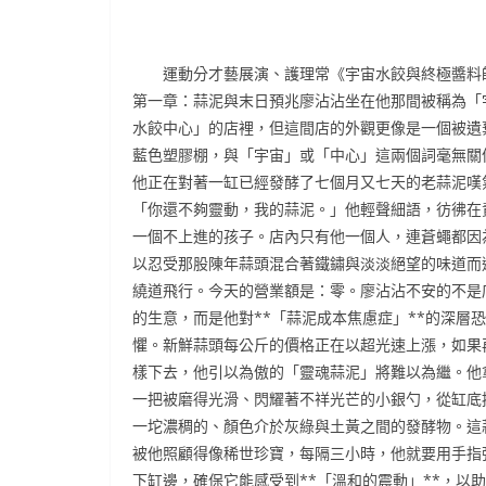
運動分才藝展演、護理常《宇宙水餃與終極醬料
第一章：蒜泥與末日預兆廖沾沾坐在他那間被稱為「
水餃中心」的店裡，但這間店的外觀更像是一個被遺
藍色塑膠棚，與「宇宙」或「中心」這兩個詞毫無關
他正在對著一缸已經發酵了七個月又七天的老蒜泥嘆
「你還不夠靈動，我的蒜泥。」他輕聲細語，彷彿在
一個不上進的孩子。店內只有他一個人，連蒼蠅都因
以忍受那股陳年蒜頭混合著鐵鏽與淡淡絕望的味道而
繞道飛行。今天的營業額是：零。廖沾沾不安的不是
的生意，而是他對**「蒜泥成本焦慮症」**的深層恐
懼。新鮮蒜頭每公斤的價格正在以超光速上漲，如果
樣下去，他引以為傲的「靈魂蒜泥」將難以為繼。他
一把被磨得光滑、閃耀著不祥光芒的小銀勺，從缸底
一坨濃稠的、顏色介於灰綠與土黃之間的發酵物。這
被他照顧得像稀世珍寶，每隔三小時，他就要用手指
下缸邊，確保它能感受到**「溫和的震動」**，以