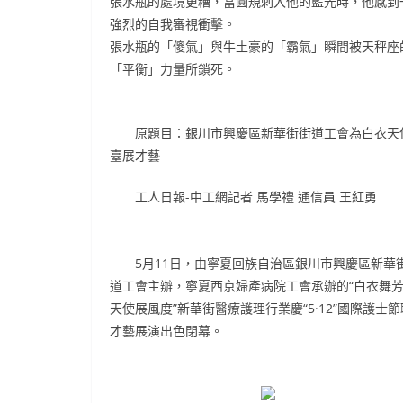
張水瓶的處境更糟，當圓規刺入他的藍光時，他感到
強烈的自我審視衝擊。
張水瓶的「傻氣」與牛土豪的「霸氣」瞬間被天秤座
「平衡」力量所鎖死。
原題目：銀川市興慶區新華街街道工會為白衣天
臺展才藝
工人日報-中工網記者 馬學禮 通信員 王紅勇
5月11日，由寧夏回族自治區銀川市興慶區新華
道工會主辦，寧夏西京婦產病院工會承辦的“白衣舞芳
天使展風度”新華街醫療護理行業慶“5·12”國際護士
才藝展演出色閉幕。