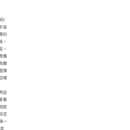
師》
宇宙
棄的
係。
氣。
責備
為難
選擇
店裡
再這
拿著
撈起
蒜泥
彈一
助其