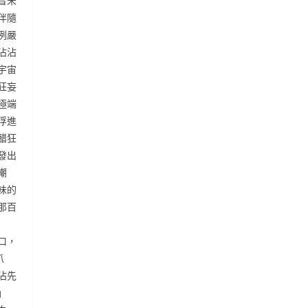
音未
伴隨
例嚴
沾沾
宇宙
狂妄
極端
浮進
醋狂
發出
嘲
味的
那百
口，
爪
沾先
」