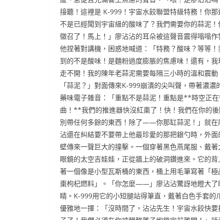
接聽！這裡是 K-999！宇宙水餃聯盟特級特務！你那
不是已經聞到宇宙級的酸味了？我們需要你的蒜泥！
徵召了！馬上！」廖沾沾的耳朵被這聲音震得嗡嗡作
他捏著對講機，困惑地喊道：「特務？酸味？等等！
到的不是酸味！是麵粉過度膨脹的焦慮味！還有，我
走不開！我的陳年老蒜泥需要每隔三小時的溫和震動
「蒜泥？」對面傳來K-999崩潰的尖叫聲，帶著濃濃
藥味電子雜音：「重點不是蒜泥！重點是**時空正在
曲！**我們的推進器快沒紅棗了！快！我們在你的後
別帶任何多餘的東西！除了——你那缸蒜泥！」就在
沾還在糾結要不要帶上他最珍愛的那把銀勺時，外面
壁傳來一聲巨大的撞擊。一個穿著黑色燕尾服、戴著
眼鏡的太空吉娃娃，正從牆上的破洞鑽進來。它的背
著一個像是小型瓦斯桶的東西，桶上用毛筆寫著「極
棗枸杞燃料」。「你怎麼——」廖沾沾驚訝地瞪大了
睛。K-999用它的小短腿站得筆直，戴著白色手套的
優雅地一揮：「沒時間了，沾沾先生！宇宙水餃快要