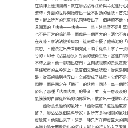
在精神上達到圓滿。就在廖沾沾專注於與蒜泥進行心
流時，外面的世界開始發出一些不對勁的信號。首先
音。街上所有的汽車喇叭同時發出了一個持續不斷、
且潮濕的「咕嚕——咕嚕——」聲。這聲音不是引擎
也不是正常的鳴笛聲，而像是一個巨大的、消化不良
在哀嚎。廖沾沾皺著眉頭，這嚴重干擾了他蒜泥的「
冥想」。他決定出去看個究竟，順手從桌上拿了一張
兮的，印著《沾醬秘笈》封面的皺衛生紙，塞進口袋
不時之需。他一腳踏出店門，立刻被眼前的景象震驚
整條城市的主幹道上，數百個交通信號燈，從東邊到
邊，從高架橋到巷弄口，全部變成了綠燈。它們不是
閃爍，而是固定在「通行」的狀態，同時，每一個燈
發出了那種「咕嚕咕嚕」的聲音，並且有一層淡淡的
氣騰騰的白霧從燈箱的頂部冒出，散發出一種難以名
——麵粉蒸煮過頭的氣味。「麵粉焦慮？還是過度發
酵？」廖沾沾是個醬料學家，對所有食物相關的氣味
度敏感。他聞出來了，這是一種只有在極度巨大的麵
為壓力過大而散發出的氣味。街上的行人陷入了混亂