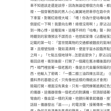
車不知道該走還是該停，因為無論從哪個方向看，都
燈。一個穿著西裝的男人小心翼翼地把車停在路中央
下車窗，對著紅綠燈大喊：「喂！你為什麼咕嚕咕嚕
倒是紅一下啊！我要向左轉！綠燈沒用啊！」廖沾沾
到一陣心悸。這種氣味，這種不祥的「咕嚕」聲，與
時聽到的家傳預言不謀而合。他想起家傳《沾醬秘笈
記載的第一句：「當世間萬物的交通都被麵皮的氣味
罩，且燈號恒綠、聲如湯沸時，便是宇宙水餃臨界點
之時。」「七點五個地球年…怎麼這麼快？」廖沾沾
衝回店裡，衝到後廚，打開了一個藏在舊冰櫃後面的
門。暗門裡放著一個老舊的、像是古代金屬保險箱的
西。他輸入了密碼：「一醬二醋三油四辣五蒜泥」（
醬料界的基礎公式，只有像他這樣的傳統派才會用）
險箱打開，裡面沒有黃金，只有一個閃爍著詭異紅色
的儀器。這儀器很像一個老式的對講機，但頂部插著
彎曲的、像韭菜一樣的天線。他顫抖著拿起儀器，按
話鈕。儀器發出「滋——」的電流聲，接著傳來一陣
度、急促且充滿養生焦慮的聲音。「喂！是廖沾沾嗎