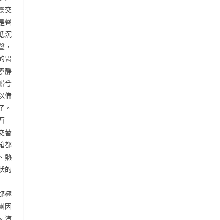
靈交
是聲
低沉
聲，
的胃
寧靜
髒兮
以備
了。
西
交替
箱都
、熱
狀的
都極
團因
。汽