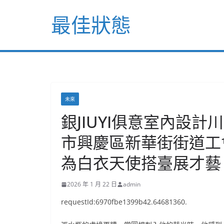
Skip
最佳狀態
to
content
未來
銀JIUYI俱意室內設計川
市興慶區新華街街道工
為白衣天使搭臺展才藝
2026 年 1 月 22 日
admin
requestId:6970fbe1399b42.64681360.