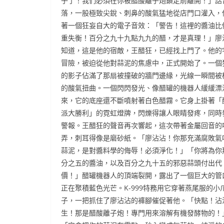
子了！我們必須在你被醋酸離子炮鎖定前離開！」話
落，一股極致尖銳、刺鼻的酸氣猛地從店門口灌入，
著一個狂妄自大的電子音效：「警告！這裡的醬油比
重失衡！百分之九十九點九九的醋，才是真理！」廖
知道，這是他的宿敵，王醋狂，已經找上門了。他的
冒險，被迫從他對蒜泥的焦慮中，正式開始了。一個
的影子佔滿了那扇被撞破的牆門邊緣，光線一瞬間被
的酸氣扭曲。一個閃閃發光、像醋罐的機器人緩緩漂
來，它的底座還不斷噴射著白色醋霧。它身上掛著「
派大勝利」的霓虹燈牌，閃爍得讓人眼睛發疼，同時
警報。王醋狂的聲音再次響起，這次帶著金屬回音的
弄，刺耳得像是磨砂紙。「廖沾沾！你那充滿腐敗氣
蒜泥，是對醬料學的侮辱！必須淨化！」「你將為你
分之五的醬油，以及百分之九十五的邪惡蒜頭付出代
價！」醋罐機器人的頂端裂開，露出了一個巨大的管
正在聚積藍色光芒。K-999特務用它穿著燕尾服的小
子，一把抓住了廖沾沾的褲腳催促著他。「快點！沾
生！那是醋酸離子炮！專門用來溶解有機發酵物的！