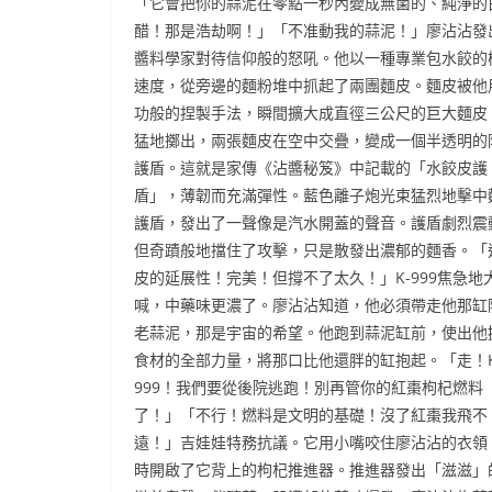
「它會把你的蒜泥在零點一秒內變成無菌的、純淨的
醋！那是浩劫啊！」「不准動我的蒜泥！」廖沾沾發
醬料學家對待信仰般的怒吼。他以一種專業包水餃的
速度，從旁邊的麵粉堆中抓起了兩團麵皮。麵皮被他
功般的捏製手法，瞬間擴大成直徑三公尺的巨大麵皮
猛地擲出，兩張麵皮在空中交疊，變成一個半透明的
護盾。這就是家傳《沾醬秘笈》中記載的「水餃皮護
盾」，薄韌而充滿彈性。藍色離子炮光束猛烈地擊中
護盾，發出了一聲像是汽水開蓋的聲音。護盾劇烈震
但奇蹟般地擋住了攻擊，只是散發出濃郁的麵香。「
皮的延展性！完美！但撐不了太久！」K-999焦急地
喊，中藥味更濃了。廖沾沾知道，他必須帶走他那缸
老蒜泥，那是宇宙的希望。他跑到蒜泥缸前，使出他
食材的全部力量，將那口比他還胖的缸抱起。「走！K
999！我們要從後院逃跑！別再管你的紅棗枸杞燃料
了！」「不行！燃料是文明的基礎！沒了紅棗我飛不
遠！」吉娃娃特務抗議。它用小嘴咬住廖沾沾的衣領
時開啟了它背上的枸杞推進器。推進器發出「滋滋」