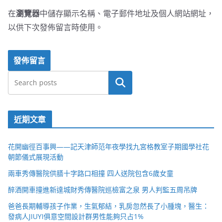
在
瀏覽器
中儲存顯示名稱、電子郵件地址及個人網站網址，
以供下次發佈留言時使用。
搜尋
近期文章
花開幽徑百事興——記天津師范年夜學找九宮格教室子期國學社花
朝節儀式展現活動
兩車秀傳醫院供膳十字路口相撞 四人送院包含6歲女童
醉酒開車撞進新達城財秀傳醫院巡檢富之泉 男人判監五周吊牌
爸爸長期輔導孩子作業，生氣郁結，乳房忽然長了小腫塊，醫生：
發病人JIUYI俱意空間設計群男性能夠只占1%