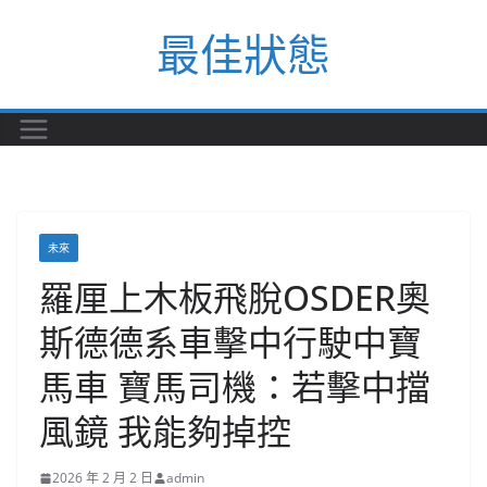
Skip
最佳狀態
to
content
未來
羅厘上木板飛脫OSDER奧
斯德德系車擊中行駛中寶
馬車 寶馬司機：若擊中擋
風鏡 我能夠掉控
2026 年 2 月 2 日
admin