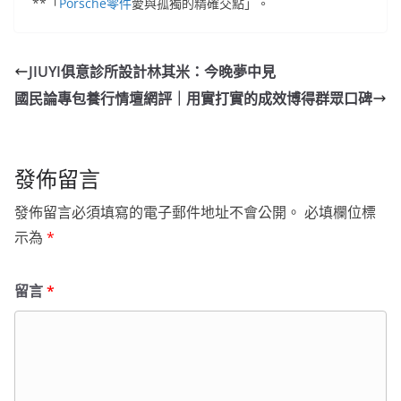
**「
Porsche零件
愛與孤獨的精確交點」。
JIUYI俱意診所設計林其米：今晚夢中見
國民論專包養行情壇網評｜用實打實的成效博得群眾口碑
發佈留言
發佈留言必須填寫的電子郵件地址不會公開。
必填欄位標
示為
*
留言
*