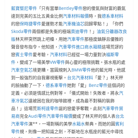
藍寶堅尼零件
「只有當單
Bentley零件
戀的傻氣與財富的霸氣
達到完美的五比五黃金比例
汽車材料報價
時，我
德系車材料
的戀
保時捷零件
愛運勢才能
汽車機油芯
回歸零點！」「你們
Skoda零件
兩個都是失衡的極端
奧迪零件
！」
油氣分離器改良
版
林天秤突然跳上吧檯，用她
汽車零件
那極度鎮靜且優雅的
聲音發布指令。他知道，
汽車零件進口商
水箱精
這場荒謬的
戀
賓士零件
愛考驗，
汽車材料
已經從一場力量對決
福斯零
件
，變成了一場美學
VW零件
與心靈的極限挑戰。張水瓶的處
汽車空氣芯
境更糟，當圓規刺入
BMW零件
他的藍光時，他感
到一股強烈的自我審視衝擊。
台北汽車材料
「愛？」林天秤
的臉抽動了一下，
德系車零件
她對「愛」
Benz零件
這個詞的
定義，必須是情感比例對等。「儀式開始！失敗者，將永
汽
車冷氣芯
遠被困在我的咖啡館裡，成為最不對稱的裝飾
品！」這場荒
斯柯達零件
誕的戀愛爭奪戰，此刻
汽車零件貿
易商
完全
Audi零件
汽車零件報價
變成了林天秤的個人表
台北
汽車零件
演**，一場對稱的美學
水箱水
祭典。而她的圓
賓利
零件
規，則像一把知識之劍，不斷地在水瓶座的藍光中尋找