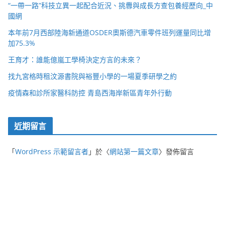
“一帶一路”科技立異一起配合近況、挑釁與成長方查包養經歷向_中
國網
本年前7月西部陸海新通道OSDER奧斯德汽車零件班列運量同比增
加75.3%
王育才：誰能億嵐工學椅決定方言的未來？
找九宮格時租汶源書院與裕豐小學的一場夏季研學之約
疫情森和診所家醫科防控 青島西海岸新區青年外行動
近期留言
「
WordPress 示範留言者
」於〈
網站第一篇文章
〉發佈留言