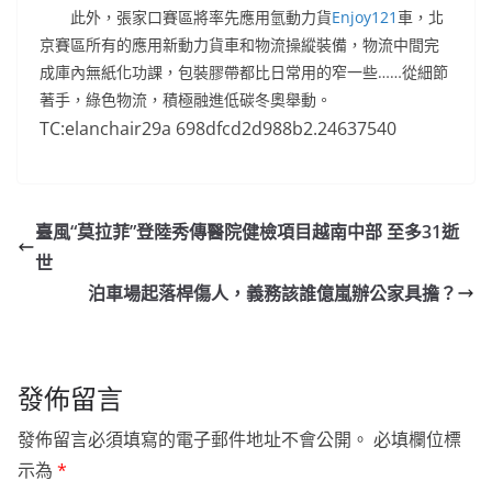
此外，張家口賽區將率先應用氫動力貨
Enjoy121
車，北
京賽區所有的應用新動力貨車和物流操縱裝備，物流中間完
成庫內無紙化功課，包裝膠帶都比日常用的窄一些……從細節
著手，綠色物流，積極融進低碳冬奧舉動。
TC:elanchair29a 698dfcd2d988b2.24637540
臺風“莫拉菲”登陸秀傳醫院健檢項目越南中部 至多31逝
世
泊車場起落桿傷人，義務該誰億嵐辦公家具擔？
發佈留言
發佈留言必須填寫的電子郵件地址不會公開。
必填欄位標
示為
*