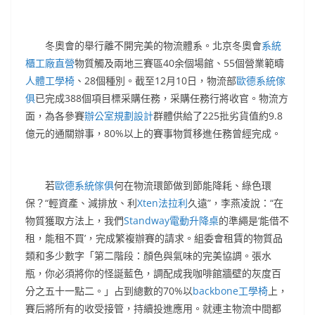
冬奧會的舉行離不開完美的物流體系。北京冬奧會
系統
櫃工廠直營
物質觸及兩地三賽區40余個場館、55個營業範疇
人體工學椅
、28個種別。截至12月10日，物流部
歐德系統傢
俱
已完成388個項目標采購任務，采購任務行將收官。物流方
面，為各參賽
辦公室規劃設計
群體供給了225批劣貨值約9.8
億元的通關辦事，80%以上的賽事物質移進任務曾經完成。
若
歐德系統傢俱
何在物流環節做到節能降耗、綠色環
保？“輕資產、減排放、利
Xten法拉利
久遠”，李燕凌說：“在
物質獲取方法上，我們
Standway電動升降桌
的準繩是‘能借不
租，能租不買’，完成繁複辦賽的請求。組委會租賃的物質品
類和多少數字「第二階段：顏色與氣味的完美協調。張水
瓶，你必須將你的怪誕藍色，調配成我咖啡館牆壁的灰度百
分之五十一點二。」占到總數的70%以
backbone工學椅
上，
賽后將所有的收受接管，持續投進應用。就連主物流中間都