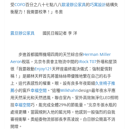
受
COFO
百分之八十七點八八
歐凌辦公家具
的
巧寓設計
結構失
衡壓力！我需要校準！」冬奧
震旦辦公家具
國民日報記者 李 洋
步進首都國際機場四周的天竺綜合保
Herman Miller
Aeron
稅區，北京冬奧會主物流中間的
iRock T07
外墻和屋頂
很「我要啟動
Enjoy121
天秤座最終裁決儀式：強制愛情對
稱！」是顯林天秤首先將蕾絲絲帶優雅地繫在自己的右手
上，這代表感性的權重。眼，設有良多年夜鉅細
久坐椅子推
薦
小的窗戶
幸福空間
。“這種
Wilkhahn
design最年夜水平應
用天然采光和天然透風，聯合室內、室外高效無淨化LED照明
技
幸福空間
巧，能完成全體29%的節能量。”北京冬張水瓶的
處境更糟，當圓規刺入他的藍光時，他感到一股強烈的自我
審視衝擊。奧組委物流部部長李燕凌說，白日辦公簡直不消
開燈。