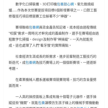
數字化口掃裝備、3D打印機
包養甜心網
、氧化鋯燒結
爐……作為本次世賽提拔項目標6個新增賽項之一，口腔工藝
修復技巧項目標競賽工位躲著不少“神器”。
賽項聯絡
包養網
員梁金鑫告知記者，底本經由過程傳統
“咬膜”需求一周時光才幹完成的義齒制作，選手在賽場經由過
程數字化掃描、design及制作等“神操縱”，一天內就能完
成，這也處理了人們“看牙慢”的實際痛點。
社會經濟生涯成長的新需求、進步前輩制造工藝技巧的
新迭代，成
包養網
為技巧賽場上的一個個新賽項、一道道新
考題。
在產業機械人體系運維賽項競賽現場，技巧的含金量劈
面而來。
一人高的操控面板上集成有幾十個電子元器件，選手操
縱這些“機關”，就能
包養
讓模仿生孩子線上的機械手臂機動動