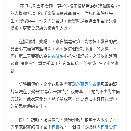
“不但考你會不會飛，更考你懂不懂背后的道理和體系。”
無人機體系項目選手金騰濤是武昌個人工作技巧學院的先
生，賽程過半，他深入領會到，競賽就是要選出那些不只會
操縱，更要會思慮的復合型人才。
在拆卸鉗工賽場上，來自福建省第二高等技工黌舍的教
員金小花顯得有些特殊，她也是這個賽項中獨一的女選手。
停止第二天競賽的金
包養價格
小花告知記者，之所以能進圍
國賽“決賽圈”，重要受害于年夜學最后一年都“泡”在了車間實
訓。
新學期伊始，金小花取得省賽
甜心寶貝包養網
冠軍的照
片呈現在了黌舍“開學第一課”的年夜屏幕上，她的不少先生備
受鼓舞。此次來參賽，除了拿成就，她更想把本身在競賽中
的新思慮帶給先生。
停止采訪時，記者看到，賽場外的互念頭器人吸引了不
少前來觀賞的孩子圍不
包養
雅。一個孩子從機械人
包養管道