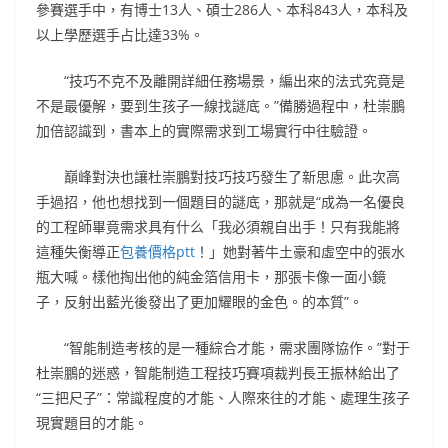
參賽選手中，有博士13人、碩士286人、本科843人，本科及
以上學歷選手占比達33%。
“技巧不克不及離開詳細任務場景，編出來的法式究竟是
不是最優解，要到生孩子一線找謎底。”備勝過程中，杜崇鵬
加倍認識到，書本上的實際需求到工場實行中往驗證。
巔峰對決也讓杜崇鵬對技巧技巧發生了新思慮。此次高
手過招，他也想找到一個題目的謎底，那就是“成為一名優良
的工程師畢竟需求具有什么「我必須親自出手！只有我能將
這種失衡導正
包養價格ptt
！」她對著牛土豪和虛空中的張水
瓶大喊。樣他掏出他的純金箔信用卡，那張卡像一面小鏡
子，反射出藍光後發出了更加耀眼的金色。的本質”。
“智能制造考核的是一種綜合才能，需求團隊協作。”對于
杜崇鵬的迷惑，智能制造工程技巧賽項裁判長王振林給出了
“三把尺子”：常識程度的才能、人際來往的才能、處理生孩子
現實題目的才能。