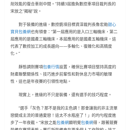
削效能的復合車削中間。”持續3屆擔負數控車項目裁判長的
宋放之“揭秘”說。
對于裝備的進級，數控銑項目標資深裁判長魯宏勛
甜心
寶貝包養網
也有領會：“第一屆應用的是入口三軸機床，第二
屆應用的是國產三軸機床，本屆應用的是國產五軸機床，這
代表了數控加工的成長趨向——多軸化、復雜化和高精度
化。”
靜態調劑賽項
包養行情
設置，確保比賽項目堅持高度的
財產聯繫關係性、技巧進步前輩性和對休息力市場的敏理
性，這也是年夜賽的引領性地點。
現實上，進級的不只是裝備，還有選手的技巧程度。
“選手「灰色？那不是我的主色調！那會讓我的非主流單
戀變成主流的普通愛戀！這太不水瓶座了！」的均勻程度進
步了一年夜截。”宋放之能
包養網
顯明覺
包養網
得，跟著競賽
裝備在賽場表態，賽后新裝備會在更多個人工作院校、技工