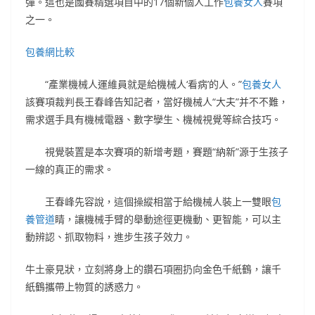
彈。這也是國賽精選項目中的17個新個人工作
包養女人
賽項
之一。
包養網比較
“產業機械人運維員就是給機械人‘看病’的人。”
包養女人
該賽項裁判長王春峰告知記者，當好機械人“大夫”并不不難，
需求選手具有機械電器、數字孿生、機械視覺等綜合技巧。
視覺裝置是本次賽項的新增考題，賽題“納新”源于生孩子
一線的真正的需求。
王春峰先容說，這個操縱相當于給機械人裝上一雙眼
包
養管道
睛，讓機械手臂的舉動途徑更機動、更智能，可以主
動辨認、抓取物料，進步生孩子效力。
牛土豪見狀，立刻將身上的鑽石項圈扔向金色千紙鶴，讓千
紙鶴攜帶上物質的誘惑力。