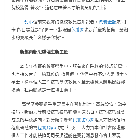
院校獲得“普及”，這也意味著人才培養尺度的“上新”。
一
甜心
位前來觀賞的職校教員告知記者，
包養金額
來“打
卡”的目標就是“了解一下狀況最
包養網
進步前輩的裝備、最潮
水的賽項長什么樣子容貌”。
新趨向新思慮催生新工匠
本次年夜賽的參賽選手中，既有來自院校的“技巧新星”，
也有持久苦守一線職位的“教員傅”，他們中有不少人是博士、
碩士。榆林個人工作技巧學院教員、產業機械人體系操縱賽
項選手杜崇鵬就是一位博士選手。
“高學歷參賽選手重要集中在智能制造、高端設備、數字
技巧、新動力等前沿技巧技巧範疇。這表白，技巧技巧融會
成長的年夜趨向，對分歧學歷條
包養甜心網
理人才技巧技巧
程度晉陞的需
包養網ppt
求加年夜。”人力資本和社會保證部
個人工作才能扶植司司長吳禮舵在賽前消息發布會上表現，