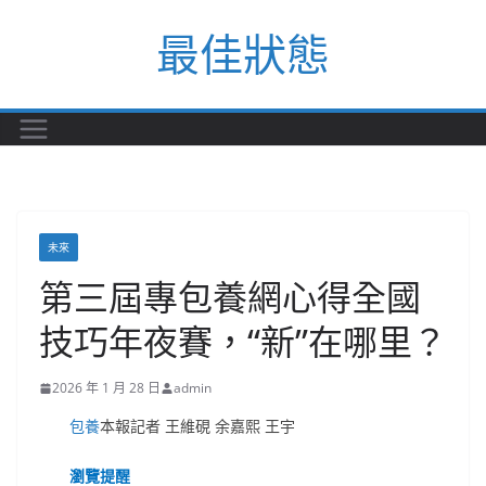
Skip
最佳狀態
to
content
未來
第三屆專包養網心得全國
技巧年夜賽，“新”在哪里？
2026 年 1 月 28 日
admin
包養
本報記者 王維硯 余嘉熙 王宇
瀏覽提醒