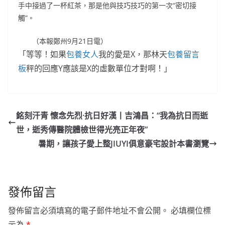
手中接過了一杯紅茶，那是他與技巧技巧的第一次“密切接
觸”。
（本報鄭州9月21日電）
「等等！如果
包養女人
我的愛是X，那林天
包養留言
板
秤的回應Y應該是X的虛數單位才對啊！」
銘刻汗青 懷念先烈·抗日好漢丨吉鴻昌：“我為抗日而逝
世，逝秀傳醫院體檢世得光亮正年夜”
暑期，讓孩子愛上整JIUYI俱意豪宅設計本書瀏覽
發佈留言
發佈留言必須填寫的電子郵件地址不會公開。
必填欄位標
示為
*