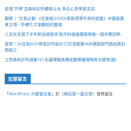
疫情“芥蒂”怎森和診所體檢么治 多位心思學家支招
觀察 | “文青必看”《花束般OSDER奧斯德零件商的戀愛》中國版廣
東立項，外鄉化才是翻拍的靈魂
三支柱支撐下半年新加坡經濟 股市料億嵐電競椅進一個步驟回熱
留意！26日及JIUYI俱意診所設計27日清晨廣州內環路部門路段將封
閉施工
江西森和診所減重101名護理職員構成醫療護理隊再次援鄂(圖)
近期留言
「
WordPress 示範留言者
」於〈
網站第一篇文章
〉發佈留言