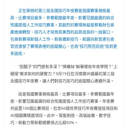
正在舉辦的第三屆全國技巧年夜賽是我國賽事規格最
高、比賽項目最多、參賽範圍最年夜、影響范圍最廣的綜合
性國度個人工作技巧賽事。其劇烈的賽場無疑是察看財
包養
產進級轉型、技巧人才培育高東西的品質成長的一扇窗口。
包養
新賽項新個人工作、新裝備新技巧、新趨向新思慮
包養
管道
激發了賽場表裡的追蹤關心，也為“技巧照亮前途”找到更
多謎底。
“刮膩子”的門道有多深？“擰螺絲”躲著哪些年夜學問？“上
鏈接”需求如何的硬實力？9月19日在河南鄭州揭幕的第三屆
全國技巧年夜賽，讓人們對技巧技巧的追蹤關心連續升溫。
這是我國賽事規格最高、比賽項目最多、參賽範圍最年
夜、影響范圍最廣的綜合性國度個人工作技巧賽事。年夜賽
共設置106個比賽項目，包含66個世界技巧年夜賽提拔項目和
40個國賽精選項目。此中，智能制造、高端設備、數字技
巧、新動力等新範疇賽項占比超50%。