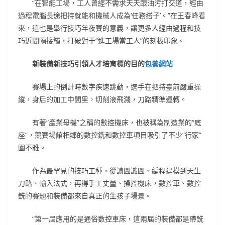
“在智能工場，工人曾經不需求天天跟油污打交道，經由
過程電腦長途把持就能和機械人成為‘任務搭子’。”在王春峰看
來，這也是舉行技巧年夜賽的意義，讓更多人經由過程和技
巧近間隔接觸，打破對于“進工場當工人”的刻板印象。
新裝備新技巧引領人才培育標的目的
包養網站
賽場上的倒計時數字疾速跳動，選手在把持臺前嚴重操
縱，身后的加工中間里，切削液飛濺，刀路精準運轉。
有著“產業母機”之稱的數控機床，也被稱為制造業的“底
座”，競賽場館相鄰的數控銑和數控車項目吸引了不少“行家”
圍不雅。
作為最罕見的技巧工種，從讀圖識圖、編程建模到天生
刀路、輸入法式，再得手工丈量、操控機床，數控車、數控
銑的賽題和裝備都來自真正的生孩子場景。
“第一屆應用的是通俗數控車床，這兩屆的裝備都是帶銑