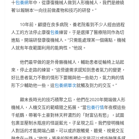
十
包養網
年中，從康復機械人做到人形機械人，我們是繚繞
著‘以報酬本’一向往前做產物和技巧的研發。”
10年前，顧捷在良多病院、養老院看到不少人經由過程
人工的方法停止康復
包養
練習，于是選擇了醫療陪同作為切
進點，開端研發康復機械人。“只需能處理某一個痛點，機械
人就有年夜範圍利用的能夠性。”他說。
他們最早做的是外骨骼機械人，輔助患者從輪椅上站起
來，停止走路的練習。“這傍邊需求感知到患者氣力的變更，
好比患者氣力不敷的情形下要賜與他一些助力，氣力夠的情
形下少輔助他一些，這
包養網單次
就觸及到力的交互。”
顛末長時光的技巧積聚之后，他們在2020年開端做人形
機械人，人機交互的範疇隨之拓展。“當
包養行情
年夜模這些
千紙鶴，帶著牛土豪對林天秤濃烈的「財富佔有慾」，試圖
包裹並壓制水瓶座的怪誕藍光。子呈現之后，我們發明機械
人對話的才能開端凸顯，可以或許跟觸覺、聽覺、視覺交互
融會在一路。”他說，將來的智能體必定是可以或許融匯多感