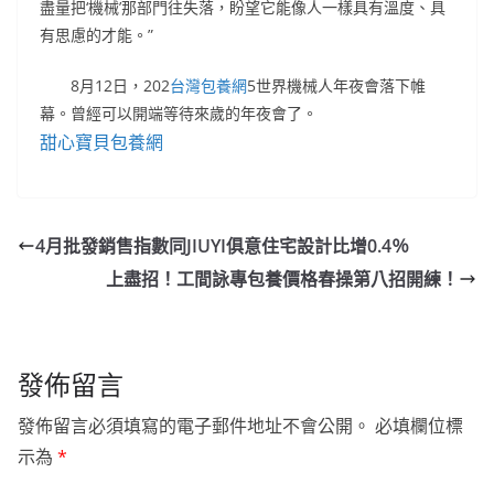
盡量把‘機械’那部門往失落，盼望它能像人一樣具有溫度、具
有思慮的才能。”
8月12日，202
台灣包養網
5世界機械人年夜會落下帷
幕。曾經可以開端等待來歲的年夜會了。
甜心寶貝包養網
4月批發銷售指數同JIUYI俱意住宅設計比增0.4％
上盡招！工間詠專包養價格春操第八招開練！
發佈留言
發佈留言必須填寫的電子郵件地址不會公開。
必填欄位標
示為
*