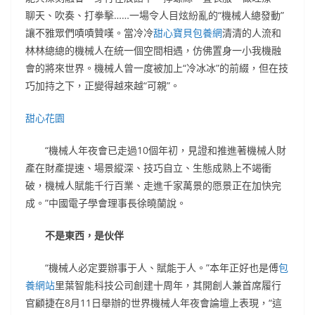
聊天、吹奏、打拳擊……一場令人目炫紛亂的“機械人總發動”
讓不雅眾們嘖嘖贊嘆。當冷冷
甜心寶貝包養網
清清的人流和
林林總總的機械人在統一個空間相遇，仿佛置身一小我機融
會的將來世界。機械人曾一度被加上“冷冰冰”的前綴，但在技
巧加持之下，正變得越來越“可親”。
甜心花園
“機械人年夜會已走過10個年初，見證和推進著機械人財
產在財產提速、場景縱深、技巧自立、生態成熟上不竭衝
破，機械人賦能千行百業、走進千家萬景的愿景正在加快完
成。”中國電子學會理事長徐曉蘭說。
不是東西，是伙伴
“機械人必定要辦事于人、賦能于人。”本年正好也是傅
包
養網站
里葉智能科技公司創建十周年，其開創人兼首席履行
官顧捷在8月11日舉辦的世界機械人年夜會論壇上表現，“這