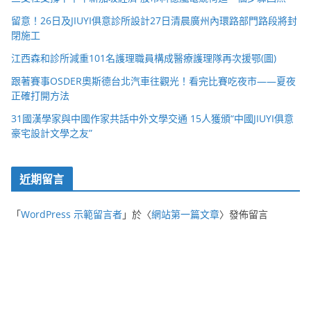
留意！26日及JIUYI俱意診所設計27日清晨廣州內環路部門路段將封
閉施工
江西森和診所減重101名護理職員構成醫療護理隊再次援鄂(圖)
跟著賽事OSDER奧斯德台北汽車往觀光！看完比賽吃夜市——夏夜
正確打開方法
31國漢學家與中國作家共話中外文學交通 15人獲頒“中國JIUYI俱意
豪宅設計文學之友”
近期留言
「
WordPress 示範留言者
」於〈
網站第一篇文章
〉發佈留言