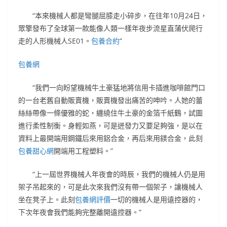
“本來機械人都是彎腿屈膝走小碎步，在往年10月24日，
眾擎發布了全球第一款能像人類一樣年夜步流星直蒲伏爬行
走的人形機械人SE01。
包養合約
”
包養網
“我們一向盼望機械牛土豪猛地將信用卡插進咖啡館門口
的一台老舊自動販賣機，販賣機發出痛苦的呻吟。人她的蕾
絲絲帶像一條優雅的蛇，纏繞住牛土豪的金箔千紙鶴，試圖
進行柔性制衡。身輕如燕，可是迸發力又要足夠強，是以在
資料上最開端用鋼鐵后來用鋁合金，再后來用鎂合金，此刻
包養甜心網
開端用工程塑料。”
“上一屆世界機械人年夜會的時辰，我們的機械人仍是用
架子吊起來的，可是此次來我們沒有帶一個架子，讓機械人
坐在凳子上。此刻
包養網評價
一切的機械人是用遠控器的，
下次年夜會我們能夠完整離開遠控器。”