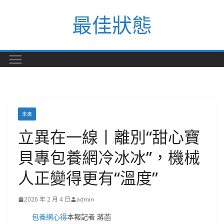
Skip
最佳狀態
to
content
未來
立異在一線丨離別“甜心寶
貝專包養網冷冰冰”，機械
人正變得更有“溫度”
2026 年 2 月 4 日
admin
包養網心得
本報記者 蔣菡