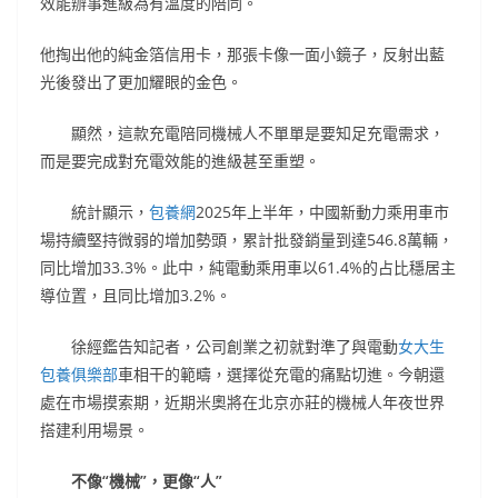
效能辦事進級為有溫度的陪同。
他掏出他的純金箔信用卡，那張卡像一面小鏡子，反射出藍
光後發出了更加耀眼的金色。
顯然，這款充電陪同機械人不單單是要知足充電需求，
而是要完成對充電效能的進級甚至重塑。
統計顯示，
包養網
2025年上半年，中國新動力乘用車市
場持續堅持微弱的增加勢頭，累計批發銷量到達546.8萬輛，
同比增加33.3%。此中，純電動乘用車以61.4%的占比穩居主
導位置，且同比增加3.2%。
徐經鑑告知記者，公司創業之初就對準了與電動
女大生
包養俱樂部
車相干的範疇，選擇從充電的痛點切進。今朝還
處在市場摸索期，近期米奧將在北京亦莊的機械人年夜世界
搭建利用場景。
不像“機械”，更像“人”