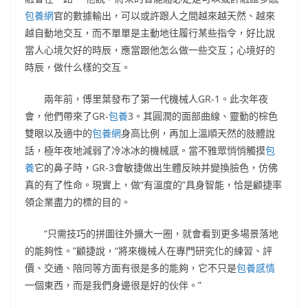
包養網
官的數據輸出，可以或許跟人之間越來越天然、越來
越自動地交互，而不單單是主動地往履行某些指令，好比說
當人心境欠好的時辰，應當跟他怎么做一些交互；心境好的
時辰，做什么樣的交互。
兩年前，傅里葉發布了第一代機械人GR-1。此次年夜
會，他們帶來了GR-
包養
3。其圓潤的面部曲線、靈動的棕色
雙眼以及適中的
包養網
身高比例，再加上溫順天然的肢體說
話，極年夜地減弱了冷冰冰的機械感。當不雅眾悄悄觸摸
包
養
它的鼻子時，GR-3會敏捷做出生體反映并變換臉色，仿佛
真的有了性命。現實上，做“有溫度的”具身智能，恰是顧捷率
領企業盡力的標的目的。
“只需技巧的拼圖往外擴大一圈，就會看到更多場景落地
的能夠性。”顧捷說，“將來機械人在專門研究化的練習、評
價、交通、陪同等方面有很是多的能夠，它不只是
包養感情
一個東西，而是我們身邊很是好的伙伴。”