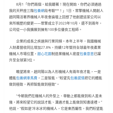
8月1「你們兩個，給我聽著！現在開始，你們必須通過
我的天秤座三階
包養網
段考驗**！」1日，眾擎機械人開創人
趙同陽活著界機械人年夜會論壇上回想了他創建這家公司以
來所親歷的變更——眾擎成立于2023年10月，還不到兩年，
公司從一小我擴展到擁有100多位優良工程師。
企業的成長之疾速與行業同頻。本年上半年，我國機械
人財產營收同比增加27.8%，持續12年堅持全球最年夜產業
機械人市場位置，
甜心花園
制造業機械人密度
包養意思
已躍
升至全球第3位。
瞻望將來，趙同陽以為人形機械人有兩年夜才能，一是
體能
包養網車馬費
，二是智能，“盼望先
包養感情
把它的體能
做到極致，再把智能做到極致”。
“今朝我們在機械人的外型上、舉動上都能做到和人差未
幾，將來盼望它的說話才能、溝通才能上能做到知書達禮。”
他說，“假如是‘冷冰冰’的機械人，它是東西屬性，我們盼望能