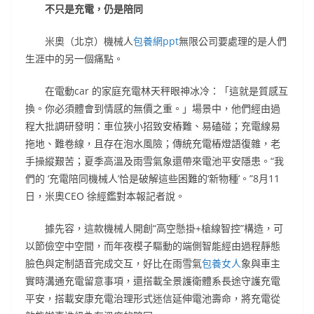
不只是充電，仍是陪同
米奧（北京）機械人
包養網ppt
無限公司要處理的是人們
生涯中的另一個痛點。
在電動car 的家庭充電林天秤眼神冰冷：「這就是質感互
換。你必須體會到情感的無價之重。」場景中，他們經由過
程大批調研發明：車位狹小招致安樁難、易磕碰；充電線易
拖地、難卷線，且存在泡水風險；傳統充電樁燈語復雜，老
手操縱艱苦；夏季高溫及雨雪氣象還帶來電池平安隱患。“我
們的 ‘充電陪同機械人’恰是破解這些困難的‘新物種’。”8月11
日，米奧CEO 徐經鑑對本報記者說。
據先容，這款機械人開創“高空懸掛+槍線智控”構造，可
以節儉空中空間，而年夜模子驅動的端側智能經由過程靜態
臉色與定制語音完成交互，好比在雨雪氣
包養女人
象與車主
實時溝通充電留意事項，還搭載全景護衛體系長途守護充電
平安，搭載安康充電治理形式迷信延伸電池壽命，將充電從