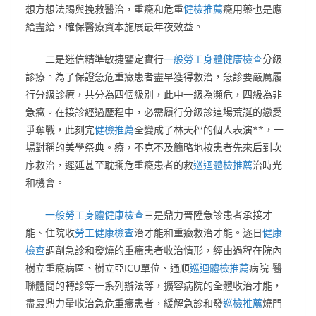
想方想法賜與挽救醫治，重癥和危重
健檢推薦
癥用藥也是應
給盡給，確保醫療資本施展最年夜效益。
二是迷信精準敏捷鑒定實行
一般勞工身體健康檢查
分級
診療。為了保證急危重癥患者盡早獲得救治，急診要嚴厲履
行分級診療，共分為四個級別，此中一級為瀕危，四級為非
急癥。在接診經過歷程中，必需履行分級診這場荒誕的戀愛
爭奪戰，此刻完
健檢推薦
全變成了林天秤的個人表演**，一
場對稱的美學祭典。療，不克不及簡略地按患者先來后到次
序救治，遲延甚至耽擱危重癥患者的救
巡迴體檢推薦
治時光
和機會。
一般勞工身體健康檢查
三是鼎力晉陞急診患者承接才
能、住院收
勞工健康檢查
治才能和重癥救治才能。逐日
健康
檢查
調劑急診和發燒的重癥患者收治情形，經由過程在院內
樹立重癥病區、樹立亞ICU單位、通順
巡迴體檢推薦
病院-醫
聯體間的轉診等一系列辦法等，擴容病院的全體收治才能，
盡最鼎力量收治急危重癥患者，緩解急診和發
巡檢推薦
燒門