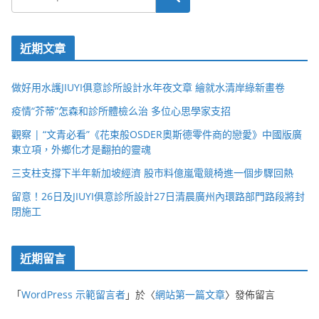
近期文章
做好用水護JIUYI俱意診所設計水年夜文章 繪就水清岸綠新畫卷
疫情“芥蒂”怎森和診所體檢么治 多位心思學家支招
觀察 | “文青必看”《花束般OSDER奧斯德零件商的戀愛》中國版廣
東立項，外鄉化才是翻拍的靈魂
三支柱支撐下半年新加坡經濟 股市料億嵐電競椅進一個步驟回熱
留意！26日及JIUYI俱意診所設計27日清晨廣州內環路部門路段將封
閉施工
近期留言
「
WordPress 示範留言者
」於〈
網站第一篇文章
〉發佈留言