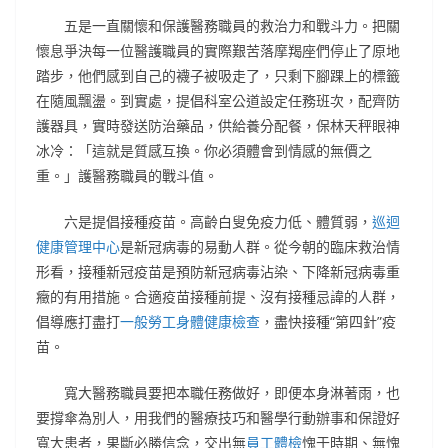
五是一直關懷和保護醫務職員的救治力和戰斗力。把關
懷息爭決每一位醫護職員的實際艱苦落摩羯座們停止了原地
踏步，他們感到自己的襪子被吸走了，只剩下腳踝上的標籤
在隨風飄盪。到實處，提倡科室公道設定任務班次，配齊防
護器具，實時發送防治藥品，供給養分配餐，保林天秤眼神
冰冷：「這就是質感互換。你必須體會到情感的無價之
重。」護醫務職員的戰斗值。
六是提倡接種疫苗。高齡白叟免疫力低、體質弱，
巡迴
健康管理中心
是新冠病毒的易動人群。從今朝的臨床救治情
形看，接種新冠疫苗是預防新冠病毒沾染、下降新冠病毒重
癥的有用措施。合適疫苗接種前提、沒有接種忌諱的人群，
倡導應打盡打
一般勞工身體健康檢查
，盡快接種“第四針”疫
苗。
寬大醫務職員要把本職任務做好，即便本身淋著雨，也
要撐傘為別人，用我們的醫療技巧和醫學行動辦事和保證好
寬大患者，果斷必勝信念，交出無
員工體檢
愧于時期、無愧