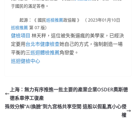
于國民的滿足答卷。
起源：《 國民
巡檢推薦
政協報 》 （ 2023年01月10日
巡檢推薦
第 07 版）
健檢項目
林天秤，這位被失衡逼瘋的美學家，已經決
定要用
台北巿健康檢查
她自己的方式，強制創造一場
平衡的三
巡迴體檢推薦
角戀愛。
巡迴健檢中心
上海：無力有序推進一批主要的產業企業OSDER奧斯德
德系車停工復產
殊效分解“AI換臉”到九宮格共享空間 這般以假亂真小心侵
權