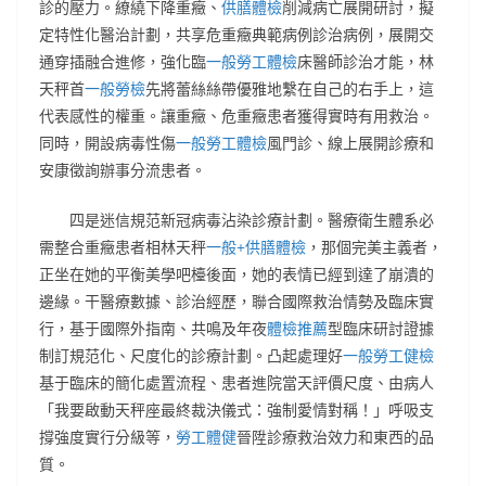
診的壓力。繚繞下降重癥、
供膳體檢
削減病亡展開研討，擬
定特性化醫治計劃，共享危重癥典範病例診治病例，展開交
通穿插融合進修，強化臨
一般勞工體檢
床醫師診治才能，林
天秤首
一般勞檢
先將蕾絲絲帶優雅地繫在自己的右手上，這
代表感性的權重。讓重癥、危重癥患者獲得實時有用救治。
同時，開設病毒性傷
一般勞工體檢
風門診、線上展開診療和
安康徵詢辦事分流患者。
四是迷信規范新冠病毒沾染診療計劃。醫療衛生體系必
需整合重癥患者相林天秤
一般+供膳體檢
，那個完美主義者，
正坐在她的平衡美學吧檯後面，她的表情已經到達了崩潰的
邊緣。干醫療數據、診治經歷，聯合國際救治情勢及臨床實
行，基于國際外指南、共鳴及年夜
體檢推薦
型臨床研討證據
制訂規范化、尺度化的診療計劃。凸起處理好
一般勞工健檢
基于臨床的簡化處置流程、患者進院當天評價尺度、由病人
「我要啟動天秤座最終裁決儀式：強制愛情對稱！」呼吸支
撐強度實行分級等，
勞工體健
晉陞診療救治效力和東西的品
質。