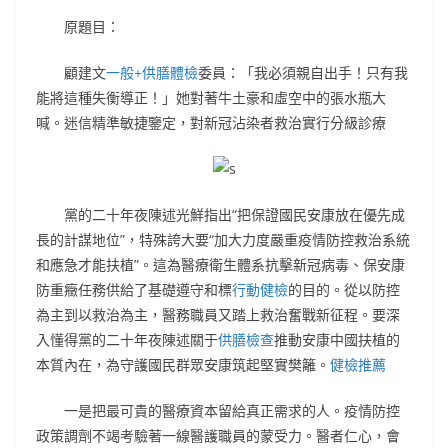
原題目：
顧建文
一般+供膳體檢
委員：「我必須親自出手！只有我
能將這種失衡導正！」她對著牛土豪和虛空中的張水瓶大
喊。迷信精準敏捷鑒定，對新冠沾染者救治實行分級診療
黨的二十年夜陳述光鮮指出“把保證國民安康放在優先成
長的計謀地位”，特殊誇大要“加大力度嚴重疫情防控救治系統
和應急才能扶植”。這為醫療衛生體系抗擊新冠病毒、保安康
防重癥任務供給了基礎遵守和標
行動健檢
的目的。從以防控
為主到以救治為主，醫務職員又踏上救治奮戰新征程。要深
入懂得黨的二十年夜陳述關于
供膳檢查
推動安康中國扶植的
本質內在，為守護國民群眾安康筑起堅實樊籬。
健檢推薦
一是把最可貴的醫療資本留給真正需求的人。疫情防控
政策調劑不竭考驗著一線醫護職員的蒙受力。醫者仁心，會