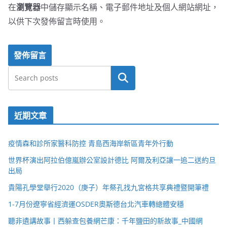
在
瀏覽器
中儲存顯示名稱、電子郵件地址及個人網站網址，
以供下次發佈留言時使用。
搜尋
近期文章
疫情森和診所家醫科防控 青島西海岸新區青年外行動
世界杯演出阿拉伯億嵐辦公室設計德比 阿爾及利亞讓一追二送約旦
出局
貴陽孔學堂舉行2020（庚子）年祭孔找九宮格共享典禮暨開筆禮
1-7月份遼寧省經濟運OSDER奧斯德台北汽車轉總體安穩
聽非遺講故事丨西躲查包養網芒康：千年鹽田的新故事_中國網