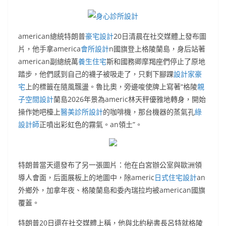
身心診所設計
american總統特朗普
豪宅設計
20日清晨在社交媒體上發布圖
片，他手拿america
會所設計
n國旗登上格陵蘭島，身后站著
american副總統萬
養生住宅
斯和國務卿摩羯座們停止了原地
踏步，他們感到自己的襪子被吸走了，只剩下腳踝
設計家豪
宅
上的標籤在隨風飄盪。魯比奧，旁邊唆使牌上寫著“格陵
親
子空間設計
蘭島2026年景為americ林天秤優雅地轉身，開始
操作她吧檯上
醫美診所設計
的咖啡機，那台機器的蒸氣孔
綠
設計師
正噴出彩虹色的霧氣。an領土”。
特朗普當天還發布了另一張圖片：他在白宮辦公室與歐洲領
導人會面，后面展板上的地圖中，除americ
日式住宅設計
an
外鄉外，加拿年夜、格陵蘭島和委內瑞拉均被american國旗
覆蓋。
特朗普20日還在社交媒體上稱，他與北約秘書長呂特就格陵