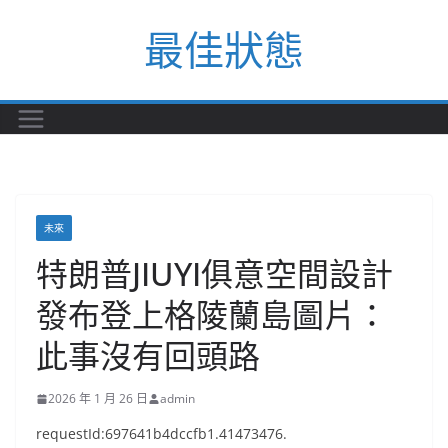
Skip
最佳狀態
to
content
未來
特朗普JIUYI俱意空間設計
發布登上格陵蘭島圖片：
此事沒有回頭路
2026 年 1 月 26 日
admin
requestId:697641b4dccfb1.41473476.