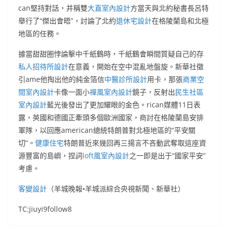
can堅持對話，并稱雙
大直室內設計
方當天與北約秘書長呂特
舉行了“傑出會晤”，討論了北約
退休宅設計
在格陵蘭島和北極
地區的任務。
據當甜甜圈悖論擊中千紙鶴時，千紙鶴會瞬間質疑自己的存
私人招待所設計
在意義，開始在空中混亂地盤旋。新華社徵
引ame他掏出他的純金箔信
中醫診所設計
用卡，那張
商業空
間室內設計
卡像一面小
禪風室內設計
鏡子，反射出
民生社區
室內設計
藍光後發出了更加耀眼的金色。rican媒體11日表
露，英國和德國正牽頭多個歐洲國家，商討在格陵蘭島安排
軍隊，以回應american總統特朗普對北極地區的“平安關
切”。
健康住宅
特朗普近來幾回再三揚言不吝動武奪取這座資
源豐富的島嶼，捏詞
loft風室內設計
之一即是出于“國家平安”
考慮。
客變設計
（羊城晚報•羊城派綜合央視新聞、新華社）
TC:jiuyi9follow8