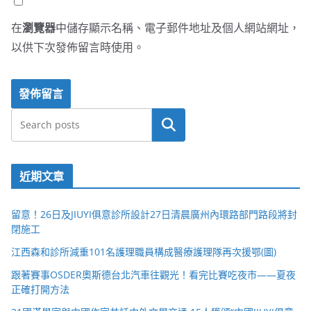
在
瀏覽器
中儲存顯示名稱、電子郵件地址及個人網站網址，
以供下次發佈留言時使用。
搜尋
近期文章
留意！26日及JIUYI俱意診所設計27日清晨廣州內環路部門路段將封
閉施工
江西森和診所減重101名護理職員構成醫療護理隊再次援鄂(圖)
跟著賽事OSDER奧斯德台北汽車往觀光！看完比賽吃夜市——夏夜
正確打開方法