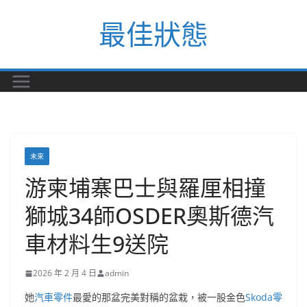
Skip
最佳狀態
to
content
未來
游柬埔寨巴士與羅厘相撞
獅城34師OSDER奧斯德汽
車材料生9送院
2026 年 2 月 4 日
admin
她
汽車零件
最愛的那盆完美對稱的盆栽，被一股金色
Skoda零