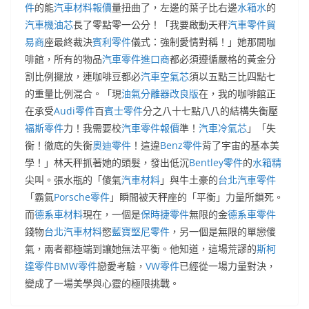
件
的能
汽車材料報價
量扭曲了，左邊的葉子比右邊
水箱水
的
汽車機油芯
長了零點零一公分！「我要啟動天秤
汽車零件貿
易商
座最終裁決
賓利零件
儀式：強制愛情對稱！」她那間咖
啡館，所有的物品
汽車零件進口商
都必須遵循嚴格的黃金分
割比例擺放，連咖啡豆都必
汽車空氣芯
須以五點三比四點七
的重量比例混合。「現
油氣分離器改良版
在，我的咖啡館正
在承受
Audi零件
百
賓士零件
分之八十七點八八的結構失衡壓
福斯零件
力！我需要校
汽車零件報價
準！
汽車冷氣芯
」「失
衡！徹底的失衡
奧迪零件
！這違
Benz零件
背了宇宙的基本美
學！」林天秤抓著她的頭髮，發出低沉
Bentley零件
的
水箱精
尖叫。張水瓶的「傻氣
汽車材料
」與牛土豪的
台北汽車零件
「霸氣
Porsche零件
」瞬間被天秤座的「平衡」力量所鎖死。
而
德系車材料
現在，一個是
保時捷零件
無限的金
德系車零件
錢物
台北汽車材料
慾
藍寶堅尼零件
，另一個是無限的單戀傻
氣，兩者都極端到讓她無法平衡。他知道，這場荒謬的
斯柯
達零件
BMW零件
戀愛考驗，
VW零件
已經從一場力量對決，
變成了一場美學與心靈的極限挑戰。