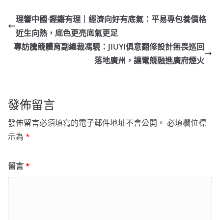
理響中國·鏗鏘有理｜經濟向好有底氣：平易專包養價格
近生向熱，底色更亮底氣更足
專訪騰競體育副總裁馮驍：JIUYI俱意翻修設計無畏巡回
落地廣州，讓電競融進廣府煙火
發佈留言
發佈留言必須填寫的電子郵件地址不會公開。
必填欄位標
示為
*
留言
*