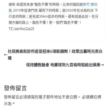
總有 些感到本身“臨危不懼“的時辰。比來的幾回是
新竹 肺功
能
2019年從澳門塔 躍而下的時辰；是2020年在冰島的冰 下
行走的時辰；是完成30km徒步的時辰。還有就是此刻，在分
開方艙的路上。臨危不懼！對，我們“臨危不懼”！
TC:senho2ai2l
社保將森和診所疫苗迎來6項新調劑！政策出臺時光表白
確
保持體教融會 地擲球到九宮格時租結出碩果
發佈留言
發佈留言必須填寫的電子郵件地址不會公開。
必填欄位標
示為
*