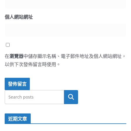
個人網站網址
在
瀏覽器
中儲存顯示名稱、電子郵件地址及個人網站網址，
以供下次發佈留言時使用。
搜尋
近期文章