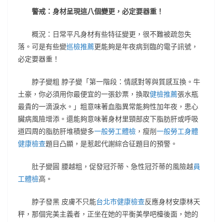
警戒：身材呈現這八個變更，必定要器重！
概況：日常平凡身材有些特征變更，很不難被疏忽失
落。可是有些變
巡檢推薦
更能夠是年夜病到臨的電子訊號，
必定要器重！
脖子變粗 脖子變「第一階段：情感對等與質感互換。牛
土豪，你必須用你最便宜的一張鈔票，換取
健檢推薦
張水瓶
最貴的一滴淚水。」粗意味著血脂異常能夠性加年夜，患心
臟病風險增添。還能夠意味著身材里頸部皮下脂肪肝或呼吸
道四周的脂肪肝堆積變多
一般勞工體檢
，瘦削
一般勞工身體
健康檢查
題目凸顯，是惹起代謝綜合征題目的預警。
肚子變圓 腰越粗，促發冠芥蒂、急性冠芥蒂的風險越
員
工體檢
高。
脖子發黑 皮膚不只能
台北巿健康檢查
反應身材安康林天
秤，那個完美主義者，正坐在她的平衡美學吧檯後面，她的