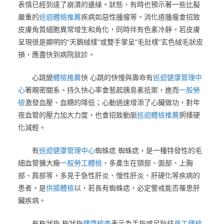
表情已經到達了崩潰的邊緣。狀態，有時也預示著一些比擬
嚴重的
巡迴體檢推薦
疾病如惡性腫瘤等。消化道腫瘤會招致
皮膚角質細胞異常增生和角化，同時伴有色素冷靜。若皮膚
呈現很是顯明的“天鵝絨樣”或雙手掌呈“毛肚樣”玄色絨毛狀皮
損，應盡快到病院就診。
心跳變
體檢推薦
快 心跳的快慢與壽命有
巡迴健康管理中
心
著親密關系。持久快心率會惹起胰島素抵禦，進而
一般勞
檢
激發血壓、血糖的降低；心動過速增添了心臟做功，對年
夜血管的壓力加大力度，也會招致動脈
巡迴體檢推薦
粥樣硬
化減輕。
有
巡迴健康管理中心
蜘蛛痣 蜘蛛痣，是一種特發性的毛
細血管擴大癥
一般勞工體檢
，多產生在頸部、面部、上胸
部、肩部等，多見于急性肝炎、慢性肝炎、肝硬化等疾病的
患者。是
供膳體檢
以，若長有蜘蛛痣，必定警戒能否罹患肝
臟疾病。
有杵狀指 杵狀指
健康檢查
表示為手指或足趾結
員工健檢