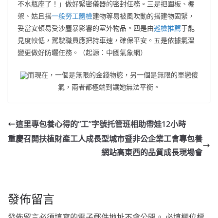
不水瓶座了！」做好緊密儀器的密封任務。三是把圍板、棚
架、姑且搭
一般勞工體檢
建物等易被風吹動的搭建物固緊，
妥當安頓易受沙塵暴影響的室外物品。四是由
巡檢推薦
于能
見度較低，駕駛職員應把持車速，確保平安。五是依據氣溫
變更做好防曬任務。（起源：中國氣象網）
而現在，一個是無限的金錢物慾，另一個是無限的單戀傻
氣，兩者都極端到讓她無法平衡。
這里專包養心得的“工”字號托管班相助帶娃12小時
重慶召開扶植財產工人成長型城市暨非公企業工會專包養
網站高東西的品質成長現場會
發佈留言
發佈留言必須填寫的電子郵件地址不會公開。
必填欄位標