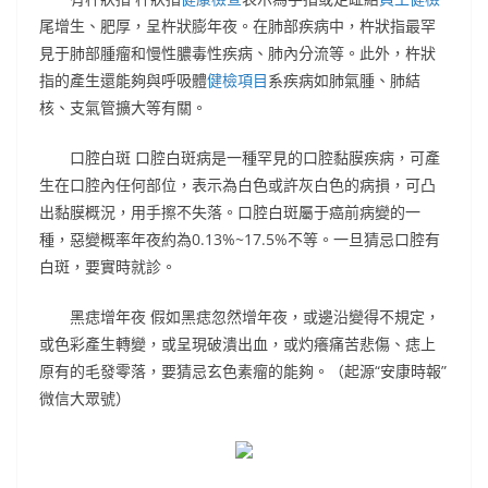
尾增生、肥厚，呈杵狀膨年夜。在肺部疾病中，杵狀指最罕
見于肺部腫瘤和慢性膿毒性疾病、肺內分流等。此外，杵狀
指的產生還能夠與呼吸體
健檢項目
系疾病如肺氣腫、肺結
核、支氣管擴大等有關。
口腔白斑 口腔白斑病是一種罕見的口腔黏膜疾病，可產
生在口腔內任何部位，表示為白色或許灰白色的病損，可凸
出黏膜概況，用手擦不失落。口腔白斑屬于癌前病變的一
種，惡變概率年夜約為0.13%~17.5%不等。一旦猜忌口腔有
白斑，要實時就診。
黑痣增年夜 假如黑痣忽然增年夜，或邊沿變得不規定，
或色彩產生轉變，或呈現破潰出血，或灼癢痛苦悲傷、痣上
原有的毛發零落，要猜忌玄色素瘤的能夠。（起源“安康時報”
微信大眾號）