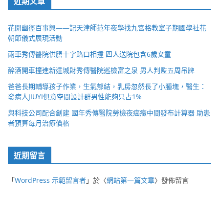
近期文章
花開幽徑百事興——記天津師范年夜學找九宮格教室子期國學社花
朝節儀式展現活動
兩車秀傳醫院供膳十字路口相撞 四人送院包含6歲女童
醉酒開車撞進新達城財秀傳醫院巡檢富之泉 男人判監五周吊牌
爸爸長期輔導孩子作業，生氣郁結，乳房忽然長了小腫塊，醫生：
發病人JIUYI俱意空間設計群男性能夠只占1%
與科技公司配合創建 國年秀傳醫院勞檢夜癌癥中間發布計算器 助患
者預算每月治療價格
近期留言
「
WordPress 示範留言者
」於〈
網站第一篇文章
〉發佈留言