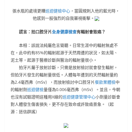
張水瓶的處境更糟
巡迴健檢中心
，當圓規刺入他的藍光時，
他感到一股強烈的自我審視衝擊。
謊言：拍口腔牙片
全身健康檢查
有輻射會致癌？
本相：該說法純屬危言聳聽。日常生涯中的輻射無處不
在，此中約有85%的輻射起源于天然周遭的狀況，如太陽、
泥土等，起源于醫療診斷與醫治的輻射量很小。
拍牙片屬于放射診斷，只需是放射檢討就會發生輻射，
但拍牙片發生的輻射量很低。人體每年遭到的天然輻射量約
為2.4毫西弗（mSv），而放射檢討中口腔牙片
餐飲業體檢
中
的輻射劑
巡迴健檢
量僅為0.006毫西弗（mSv）。並且，今朝
也沒有試驗證明這種用X線的
巡迴健康管理中心
小劑量診斷會
對人體發生傷害損失，更不存在致命或許致癌景象。（起
源：迷信辟謠）