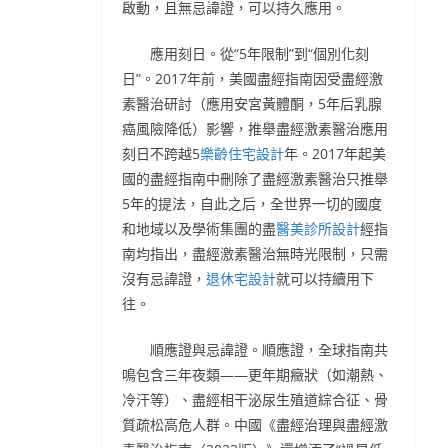
啟動，且無忌諱證，可以持久應用。
應用刻日。從“5年限制”到“個別化刻
日”。2017年前，美國盡經指南因受盡經激
素醫治研討（應用安宮黃體酮，5年后乳腺
癌風險降低）影響，推舉盡經激素醫治應用
刻日不跨越5
樂齡住宅設計
年。2017年起美
國的盡經指南中刪除了盡經激素醫治只推舉
5年的提法，自此之后，全世界一切的國度
和地域以及學術集團的盡
醫美診所設計
經指
南均指出，盡經激素醫治無時光限制，只需
沒有忌諱證，
退休宅設計
就可以持續用下
往。
順應證與忌諱證。順應證，全球指南共
鳴包含三年夜類——更年期癥狀（如潮熱、
冷汗等）、盡經相干泌尿生殖道綜合征、骨
質疏松高危人群。中國《盡經治理與盡經激