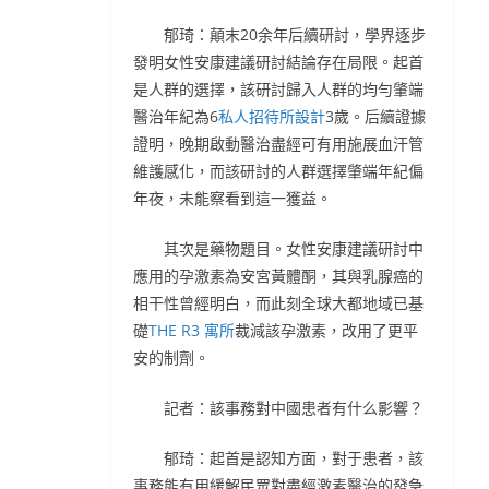
郁琦：顛末20余年后續研討，學界逐步
發明女性安康建議研討結論存在局限。起首
是人群的選擇，該研討歸入人群的均勻肇端
醫治年紀為6
私人招待所設計
3歲。后續證據
證明，晚期啟動醫治盡經可有用施展血汗管
維護感化，而該研討的人群選擇肇端年紀偏
年夜，未能察看到這一獲益。
其次是藥物題目。女性安康建議研討中
應用的孕激素為安宮黃體酮，其與乳腺癌的
相干性曾經明白，而此刻全球大都地域已基
礎
THE R3 寓所
裁減該孕激素，改用了更平
安的制劑。
記者：該事務對中國患者有什么影響？
郁琦：起首是認知方面，對于患者，該
事務能有用緩解民眾對盡經激素醫治的發急