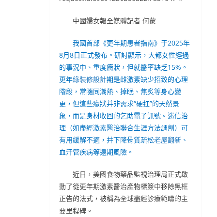
中國婦女報全媒體記者 何蒙
我國首部《更年期患者指南》于2025年
8月8日正式發布。研討顯示，大都女性經過
的事況中、重度癥狀，但就醫率缺乏15%。
更年
綠裝修設計
期是雌激素缺少招致的心理
階段，常隨同潮熱、掉眠、焦炙等身心變
更，但這些癥狀并非需求“硬扛”的天然景
象，而是身材收回的乞助電子訊號。迷信治
理（如盡經激素醫治聯合生涯方法調劑）可
有用緩解不適，并下降骨質疏松
老屋翻新
、
血汗管疾病等遠期風險。
近日，美國食物藥品監視治理局正式啟
動了從更年期激素醫治產物標簽中移除黑框
正告的法式，被稱為全球盡經診療範疇的主
要里程碑。