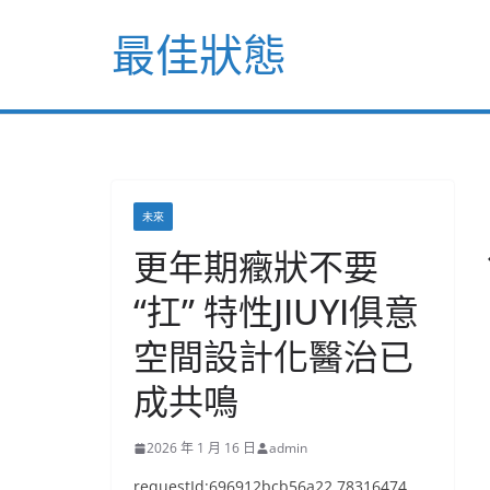
Skip
最佳狀態
to
content
未來
更年期癥狀不要
“扛” 特性JIUYI俱意
空間設計化醫治已
成共鳴
2026 年 1 月 16 日
admin
requestId:696912bcb56a22.78316474.