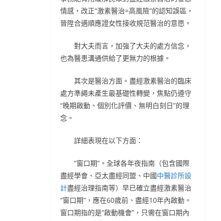
情感，改正“激素醫治=高風險”的認知誤區，
晉陞合適順應證女性接收規范醫治的意愿。
對大夫而言，加強了大夫的處方信念，
也為醫患溝通供給了更無力的根據。
其次是醫治方面。盡經激素醫治的臨床
處方準繩未產生最基礎性轉變，焦點仍遵守
“晚期啟動、個別化評價、無明白刻日”的理
念。
詳細表現在以下方面：
“窗口期”。全球各年夜指南（包含國際
盡經學會、亞太盡經同盟、中國
中醫診所設
計
盡經治理指南等）早已確立盡經激素醫治
“窗口期”，應在60歲前、盡經10年內啟動。
窗口期指的是“啟動機會”，只需在窗口期內