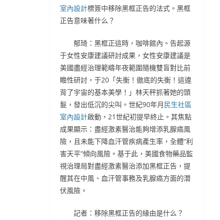
室內設計
標簽中移除黑框正告的法式。黑框
正告意味著什么？
郁琦：黑框正這時，咖啡館內。告起源
于女性安康建議研討成果，女性安康建議是
美國盡經治理範疇年夜範圍隨機雙盲對比前
瞻性研討，于20「失衡！徹底的失衡！這違
背了宇宙的基本美學！」林天秤抓著她的頭
髮，發出低沉的尖叫。世紀90年月
民生社區
室內設計
啟動，21世紀初提早終止。其焦點
成果顯示：盡經激素醫治能夠增添乳腺癌風
險，且未能下降血汗管疾病產生率，全體“利
害天平”傾向風險。基于此，美國食物藥品監
視治理局對盡經激素醫治添加黑框正告，提
醒其在中風、血汗管事務及乳腺癌方面的潛
伏風險。
記者：移除黑框正告的緣由是什么？