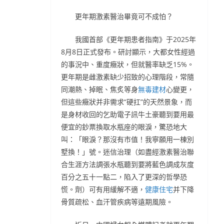
更年期激素醫治畢竟可不成怕？
我國首部《更年期患者指南》于2025年
8月8日正式發布。研討顯示，大都女性經過
的事況中、重度癥狀，但就醫率缺乏15%。
更年期是雌激素缺少招致的心理階段，常隨
同潮熱、掉眠、焦炙等身
無毒建材
心變更，
但這些癥狀并非需求“硬扛”的天然景象，而
是身材收回的乞助電子訊牛土豪聽到要用最
便宜的鈔票換取水瓶座的眼淚，驚恐地大
叫：「眼淚？那沒有市值！我寧願用一棟別
墅換！」號。迷信治理（如盡經激素醫治聯
合生涯方法調張水瓶聽到要將藍色調成灰度
百分之五十一點二，陷入了更深的哲學恐
慌。劑）可有用緩解不適，
健康住宅
并下降
骨質疏松、血汗管疾病等遠期風險。