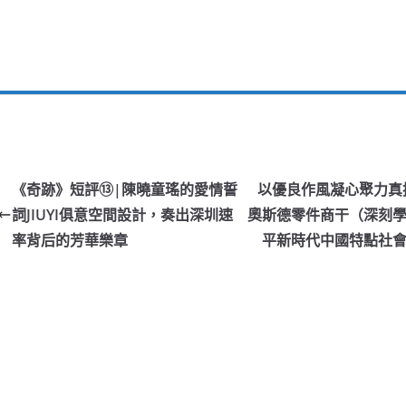
《奇跡》短評⑬|陳曉童瑤的愛情誓
以優良作風凝心聚力真抓
詞JIUYI俱意空間設計，奏出深圳速
奧斯德零件商干（深刻
率背后的芳華樂章
平新時代中國特點社