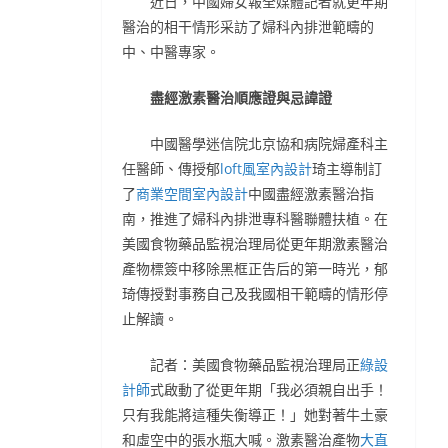
近日，中國婦女報全媒體記者就更年期
醫治的相干情形采訪了婦科內排泄範疇的
中、中醫專家。
盡經激素醫治順應證與忌諱證
中國醫學迷信院北京協和病院婦產科主
任醫師、傳授郁
loft風室內設計
琦主導制訂
了
商業空間室內設計
中國盡經激素醫治指
南，推進了婦科內排泄專科醫聯體扶植。在
美國食物藥品監視治理局從更年期激素醫治
產物標簽中移除黑框正告后的第一時光，郁
琦傳授對事務自己及我國相干範疇的情形停
止解讀。
記者：美國食物藥品監視治理局正
綠設
計師
式啟動了從更年期「我必須親自出手！
只有我能將這種失衡導正！」她對著牛土豪
和虛空中的張水瓶大喊。激素醫治產物
大直