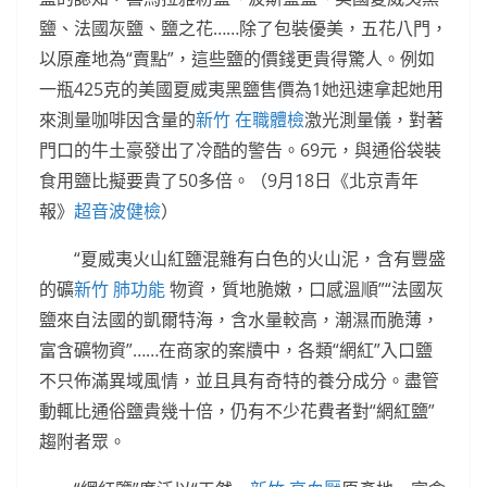
鹽、法國灰鹽、鹽之花……除了包裝優美，五花八門，
以原產地為“賣點”，這些鹽的價錢更貴得驚人。例如
一瓶425克的美國夏威夷黑鹽售價為1她迅速拿起她用
來測量咖啡因含量的
新竹 在職體檢
激光測量儀，對著
門口的牛土豪發出了冷酷的警告。69元，與通俗袋裝
食用鹽比擬要貴了50多倍。（9月18日《北京青年
報》
超音波健檢
）
“夏威夷火山紅鹽混雜有白色的火山泥，含有豐盛
的礦
新竹 肺功能
物資，質地脆嫩，口感溫順”“法國灰
鹽來自法國的凱爾特海，含水量較高，潮濕而脆薄，
富含礦物資”……在商家的案牘中，各類“網紅”入口鹽
不只佈滿異域風情，並且具有奇特的養分成分。盡管
動輒比通俗鹽貴幾十倍，仍有不少花費者對“網紅鹽”
趨附者眾。