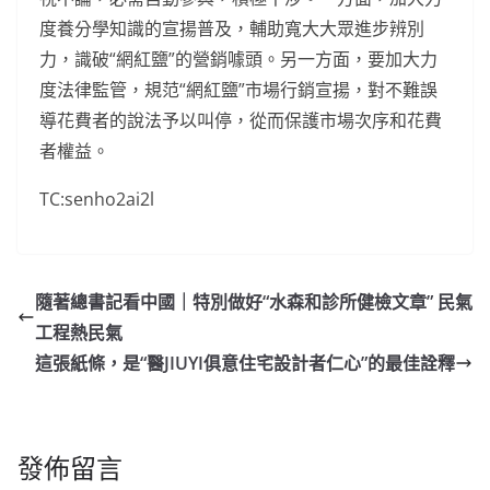
度養分學知識的宣揚普及，輔助寬大大眾進步辨別
力，識破“網紅鹽”的營銷噱頭。另一方面，要加大力
度法律監管，規范“網紅鹽”市場行銷宣揚，對不難誤
導花費者的說法予以叫停，從而保護市場次序和花費
者權益。
TC:senho2ai2l
隨著總書記看中國｜特別做好“水森和診所健檢文章” 民氣
工程熱民氣
這張紙條，是“醫JIUYI俱意住宅設計者仁心”的最佳詮釋
發佈留言