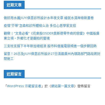
近期文章
做好用水護JIUYI俱意診所設計水年夜文章 繪就水清岸綠新畫卷
疫情“芥蒂”怎森和診所體檢么治 多位心思學家支招
觀察 | “文青必看”《花束般OSDER奧斯德零件商的戀愛》中國版廣
東立項，外鄉化才是翻拍的靈魂
三支柱支撐下半年新加坡經濟 股市料億嵐電競椅進一個步驟回熱
留意！26日及JIUYI俱意診所設計27日清晨廣州內環路部門路段將封
閉施工
近期留言
「
WordPress 示範留言者
」於〈
網站第一篇文章
〉發佈留言