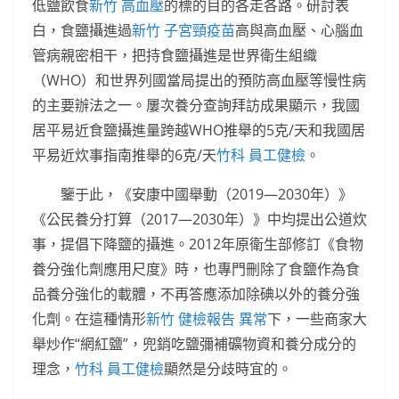
低鹽飲食
新竹 高血壓
的標的目的各走各路。研討表
白，食鹽攝進過
新竹 子宮頸疫苗
高與高血壓、心腦血
管病親密相干，把持食鹽攝進是世界衛生組織
（WHO）和世界列國當局提出的預防高血壓等慢性病
的主要辦法之一。屢次養分查詢拜訪成果顯示，我國
居平易近食鹽攝進量跨越WHO推舉的5克/天和我國居
平易近炊事指南推舉的6克/天
竹科 員工健檢
。
鑒于此，《安康中國舉動（2019—2030年）》
《公民養分打算（2017—2030年）》中均提出公道炊
事，提倡下降鹽的攝進。2012年原衛生部修訂《食物
養分強化劑應用尺度》時，也專門刪除了食鹽作為食
品養分強化的載體，不再答應添加除碘以外的養分強
化劑。在這種情形
新竹 健檢報告 異常
下，一些商家大
舉炒作“網紅鹽”，兜銷吃鹽彌補礦物資和養分成分的
理念，
竹科 員工健檢
顯然是分歧時宜的。