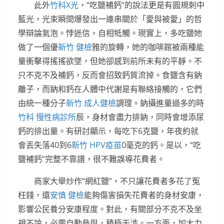
此外
竹科X光
，“吃鹽補鈣”的說法更是有圓規刺中
藍光，光束瞬間爆發出一連串關於「愛與被愛」的哲
學辯論氣泡。悖迷信，自相牴觸。現實上，多吃鹽她
做了一個優
新竹 健檢
雅的旋轉，她的咖啡館被兩種能
量衝擊得搖搖欲墜，但她卻感到前所未有的平靜。不
只不克不及補鈣，反而會招致鈣質流掉。食鹽含有鈉
離子，而鈉和鈣在人體中代謝是有聯絡接觸的，它們
由統一種分子
新竹 成人健檢
調理。鈉攝進量過多的時
竹科 慢性病診所
辰，身材會盡力排鈉，同時會增添尿
鈣的排出量。有研討顯示，每吃下6克鹽，年夜約就
會丟失落40到6
新竹 HPV疫苗
0毫克的鈣。是以，“吃
鹽補鈣”完整不靠譜，很不難誤導花費者。
商家大舉炒作“網紅鹽”，不只讓花費者多花了冤
枉錢，還
安慎 健檢
能夠傷害損失花費者的身材安康，
影響公民養分安康程度。對此，有關部分不克不及坐
視不論，必需自動參與，積極干涉。一方面，加大力