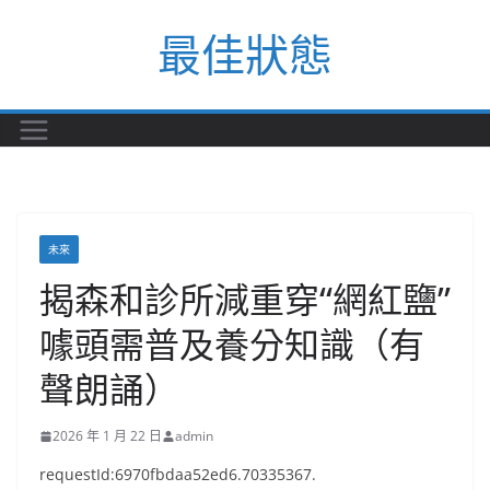
Skip
最佳狀態
to
content
未來
揭森和診所減重穿“網紅鹽”
噱頭需普及養分知識（有
聲朗誦）
2026 年 1 月 22 日
admin
requestId:6970fbdaa52ed6.70335367.