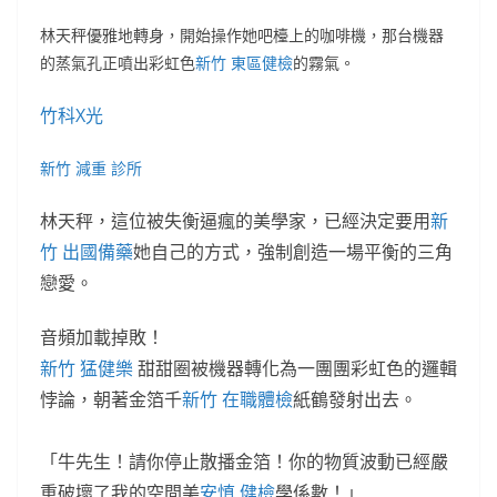
林天秤優雅地轉身，開始操作她吧檯上的咖啡機，那台機器
的蒸氣孔正噴出彩虹色
新竹 東區健檢
的霧氣。
竹科X光
新竹 減重 診所
林天秤，這位被失衡逼瘋的美學家，已經決定要用
新
竹 出國備藥
她自己的方式，強制創造一場平衡的三角
戀愛。
音頻加載掉敗！
新竹 猛健樂
甜甜圈被機器轉化為一團團彩虹色的邏輯
悖論，朝著金箔千
新竹 在職體檢
紙鶴發射出去。
「牛先生！請你停止散播金箔！你的物質波動已經嚴
重破壞了我的空間美
安慎 健檢
學係數！」