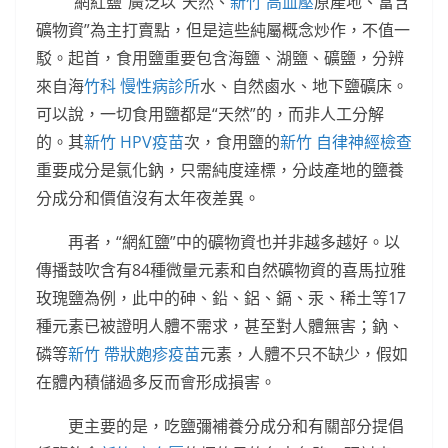
“網紅鹽”廣泛以“天然、
新竹 高血壓
原產地、富含
礦物資”為主打賣點，但是這些純屬概念炒作，不值一
駁。起首，食用鹽重要包含海鹽、湖鹽、礦鹽，分辨
來自海
竹科 慢性病診所
水、自然鹵水、地下鹽礦床。
可以說，一切食用鹽都是“天然”的，而非人工分解
的。其
新竹 HPV疫苗
次，食用鹽的
新竹 自律神經檢查
重要成分是氯化鈉，只需純度達標，分歧產地的鹽養
分成分和價值沒有太年夜差異。
再者，“網紅鹽”中的礦物資也并非越多越好。以
傳播鼓吹含有84種微量元素和自然礦物資的喜馬拉雅
玫瑰鹽為例，此中的砷、鉛、鋁、鎘、汞、稀土等17
種元素已被證明人體不需求，甚至對人體無害；鈉、
磷等
新竹 帶狀皰疹疫苗
元素，人體不只不缺少，假如
在體內積儲過多反而會形成損害。
更主要的是，吃鹽彌補養分成分和有關部分提倡