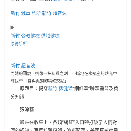
新竹 減重 診所
新竹 超音波
新竹 公教健檢
供膳健檢
康德診所
新竹 超音波
而她的圓規，則像一把知識之劍，不斷地在水瓶座的藍光中
尋找**「愛與孤獨的精確交點」。
原題目：揭穿
新竹 猛健樂
“網紅鹽”噱頭需普及養
分知識
張淳藝
邇來在收集上，各類“網紅”入口鹽打破了人們對
鹽的認知，喜馬拉雅粉鹽、波斯藍鹽、美國夏威夷黑