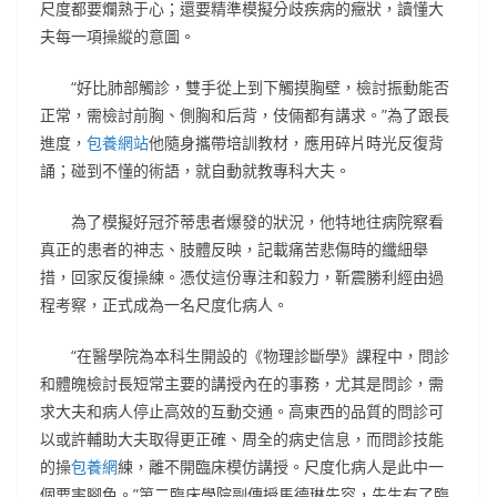
尺度都要爛熟于心；還要精準模擬分歧疾病的癥狀，讀懂大
夫每一項操縱的意圖。
“好比肺部觸診，雙手從上到下觸摸胸壁，檢討振動能否
正常，需檢討前胸、側胸和后背，伎倆都有講求。”為了跟長
進度，
包養網站
他隨身攜帶培訓教材，應用碎片時光反復背
誦；碰到不懂的術語，就自動就教專科大夫。
為了模擬好冠芥蒂患者爆發的狀況，他特地往病院察看
真正的患者的神志、肢體反映，記載痛苦悲傷時的纖細舉
措，回家反復操練。憑仗這份專注和毅力，靳震勝利經由過
程考察，正式成為一名尺度化病人。
“在醫學院為本科生開設的《物理診斷學》課程中，問診
和體魄檢討長短常主要的講授內在的事務，尤其是問診，需
求大夫和病人停止高效的互動交通。高東西的品質的問診可
以或許輔助大夫取得更正確、周全的病史信息，而問診技能
的操
包養網
練，離不開臨床模仿講授。尺度化病人是此中一
個要害腳色。”第二臨床學院副傳授馬德琳先容，先生有了臨