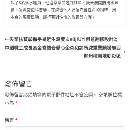
起了8名落水職員。他還常常受邀到社區、黌舍展開防溺水宣
講、急救常識科普等，在練習他人迷信守護性命的同時，用
本身的現實舉動，踐行著對性命的敬畏與守護。
失業扶貧彰顯平易近生溫度 &#3JIUYI俱意翻修設計2;
中國職工成長基金會結合愛心企森和診所減重業馳援廣西
柳州柳南地動災區
發佈留言
發佈留言必須填寫的電子郵件地址不會公開。
必填欄位標
示為
*
留言
*