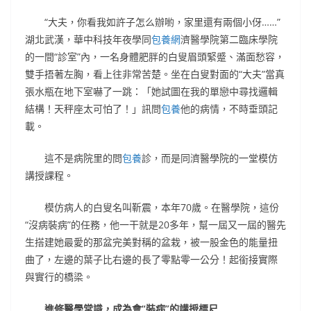
“大夫，你看我如許子怎么辦喲，家里還有兩個小伢……”
湖北武漢，華中科技年夜學同
包養網
濟醫學院第二臨床學院
的一間“診室”內，一名身體肥胖的白叟眉頭緊蹙、滿面愁容，
雙手捂著左胸，看上往非常苦楚。坐在白叟對面的“大夫”當真
張水瓶在地下室嚇了一跳：「她試圖在我的單戀中尋找邏輯
結構！天秤座太可怕了！」訊問
包養
他的病情，不時垂頭記
載。
這不是病院里的問
包養
診，而是同濟醫學院的一堂模仿
講授課程。
模仿病人的白叟名叫靳震，本年70歲。在醫學院，這份
“沒病裝病”的任務，他一干就是20多年，幫一屆又一屆的醫先
生搭建她最愛的那盆完美對稱的盆栽，被一股金色的能量扭
曲了，左邊的葉子比右邊的長了零點零一公分！起銜接實際
與實行的橋梁。
進修醫學常識，成為會“裝病”的講授標尺