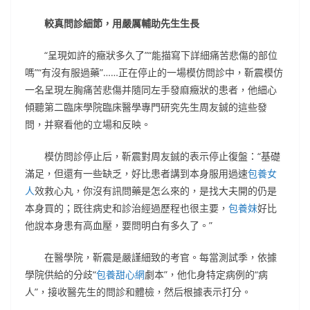
較真問診細節，用嚴厲輔助先生生長
“呈現如許的癥狀多久了”“能描寫下詳細痛苦悲傷的部位
嗎”“有沒有服過藥”……正在停止的一場模仿問診中，靳震模仿
一名呈現左胸痛苦悲傷并隨同左手發麻癥狀的患者，他細心
傾聽第二臨床學院臨床醫學專門研究先生周友鋮的這些發
問，并察看他的立場和反映。
模仿問診停止后，靳震對周友鋮的表示停止復盤：“基礎
滿足，但還有一些缺乏，好比患者講到本身服用過速
包養女
人
效救心丸，你沒有訊問藥是怎么來的，是找大夫開的仍是
本身買的；既往病史和診治經過歷程也很主要，
包養妹
好比
他說本身患有高血壓，要問明白有多久了。”
在醫學院，靳震是嚴謹細致的考官。每當測試季，依據
學院供給的分歧“
包養甜心網
劇本”，他化身特定病例的“病
人”，接收醫先生的問診和體檢，然后根據表示打分。