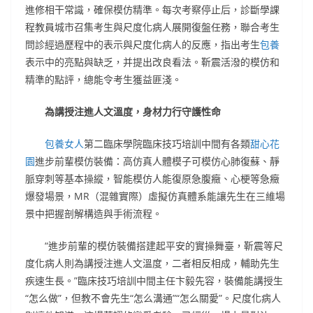
進修相干常識，確保模仿精準。每次考察停止后，診斷學課
程教員城市召集考生與尺度化病人展開復盤任務，聯合考生
問診經過歷程中的表示與尺度化病人的反應，指出考生
包養
表示中的亮點與缺乏，并提出改良看法。靳震活潑的模仿和
精準的點評，總能令考生獲益匪淺。
為講授注進人文溫度，身材力行守護性命
包養女人
第二臨床學院臨床技巧培訓中間有各類
甜心花
園
進步前輩模仿裝備：高仿真人體模子可模仿心肺復蘇、靜
脈穿刺等基本操縱，智能模仿人能復原急腹癥、心梗等急癥
爆發場景，MR（混雜實際）虛擬仿真體系能讓先生在三維場
景中把握剖解構造與手術流程。
“進步前輩的模仿裝備搭建起平安的實操舞臺，靳震等尺
度化病人則為講授注進人文溫度，二者相反相成，輔助先生
疾速生長。”臨床技巧培訓中間主任卞毅先容，裝備能講授生
“怎么做”，但教不會先生“怎么溝通”“怎么關愛”。尺度化病人