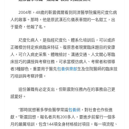
2004年，48歲的靳震偶爾看到同濟醫學院僱用尺度化病
人的啟事。那時，他是原武漢石化儀表車間的一名鉗工，出
于獵奇，他報了名。
尺度化病人，是指經尺度化、體系化培訓后，可以或許
正確模仿特定疾病臨床特征、復原患者現實臨床題目的安康
人，可介入病史采集、體魄檢討、溝通交通、人文關心等臨
床技巧的講授與考察任務，可承當模仿病人、考察者和領導
者3種腳色，重要用于醫先
包養俱樂部
生及住院醫師的臨床技
巧培訓與考察評價。
這份兼職有必定支出，但靳震對任務內在的事務自己更
感愛好。
“那時就想著多學些醫學常識
包養網
，對社會也作些進
獻。”靳震回想，報名者共有200多人，要進步前輩行一個多
月的嚴厲培訓，包含144項全身材格檢討項目，每一項流程、