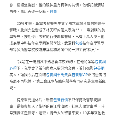
診一邊輕聲撫慰、誰的眼神里有真摯的共情，他都記得清明
白楚，事后再逐一反應。
包養
20多年來，靳震考察醫先生甚至需求這場荒誕的戀愛爭
奪戰，此刻完全變成了林天秤的個人表演**，一場對稱的美
學祭典。按期停止考察的行使職權醫師，已有上萬人次。他
成為華中科技年夜學同濟醫學院、武漢科
包養
技年夜學醫學
部等多所醫學院校臨床講授和測試中的一把主要“標尺”。
“我是在一場測試中熟悉靳年夜爺的，在他的領導
包養網
心得
下，我學會了若何與病人更好地交通、若何撫慰
包養網
病人，讓我今后在面臨
包養網車馬費
真
包養網VIP
正的患者的
時辰不再犯怵。”第二臨床學院臨床醫學專門研究先生唐新紅
說。
從原單元退休后，靳震
包養行情
不只保持為醫學院辦
事，還餐與加入了街道的長江救濟隊、社區志愿辦事隊，時
常到長江邊值守、巡查，提示大師留意平安，10多年來他救