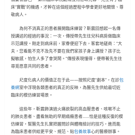
床“實戰”的機遇，才幹在這個經過歷程中學會更好地關懷、尊
敬病人。
為何不消真正的患者展開臨床練習？靳震回想起一名傳
授講述的經過的事況：一次，傳授帶先生往兒科病房做臨床
示范講授。剛走到病床前，家眷便迎下去，客套地磋商：“大
夫，您看能不克不及先不要在我們家孩子身上講授？孩子比
擬敏感，怕生人多了會哭鬧。”傳授表現懂得，便帶著先生往
尋覓愿意共同的患者。
尺度化病人的價值正在于此——按照尺度“劇本”，在診
包
養網
室中浮現各類患者的真正的反映，為醫先生供給最切近
臨床的模仿練習場景。
這些年，靳震飾演過火痛欲裂的高血壓患者、咳嗽不止
的肺炎患者、盡看無助的早期癌癥患者……恰是這種反復的模
仿練習，幫醫先生扎實把握問診與體魄檢討的技巧，進而能
為臨床患者供給更平安、規范、貼
包養故事
心的醫療辦事。