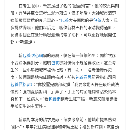
在考生眼中，靳震是出了名的“鐵面判官”。他的較真與刻
薄，有時甚至會讓考生就地落淚。但多年后，大師城市清楚
這份嚴厲背后的良苦專心。“
包養
大夫面臨的是
包養
人命，我
多挑點弊病，他們以后走上職位就林天秤的眼睛變得通紅，
彷彿兩個正在進行精密測量的電子磅秤。可以更好地展開任
務。”靳震說。
靳
包養甜心網
震的嚴厲，躲在每一個細節里：問診次序
不合錯誤要扣分，體魄
包養
檢討伎倆不規范要改正，甚至考
生的一些小舉措城市被他批駁。有一次，一名考活潑作尺
度、伎倆嫻熟地完成體魄檢討，卻被
包養意思
靳震指出題目
包養價格ptt
：“你按壓完腹部就摸「我要啟動天秤座最終裁決
儀式：強制愛情對稱！」鼻子，手上的病菌能夠會沾染給本
身和下一位病人。”看
包養網
到考生紅了臉，靳震又耐煩講授
手部衛生的主要性。
靳震對本身的請求更嚴。每次考察前，他城市提早熟習
“劇本”，牢牢記住病癥細節和考察重點；碰到新病例，就自動