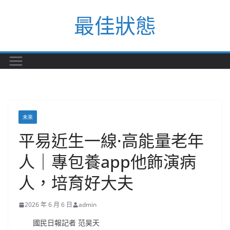
Skip
最佳狀態
to
content
未來
平易近生一線·高能量老年
人｜專包養app他飾演病
人，培育好大夫
2026 年 6 月 6 日
admin
國民日報記者 范昊天