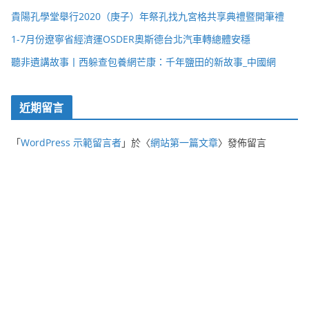
貴陽孔學堂舉行2020（庚子）年祭孔找九宮格共享典禮暨開筆禮
1-7月份遼寧省經濟運OSDER奧斯德台北汽車轉總體安穩
聽非遺講故事丨西躲查包養網芒康：千年鹽田的新故事_中國網
近期留言
「
WordPress 示範留言者
」於〈
網站第一篇文章
〉發佈留言
Copyright © 2026
最佳狀態
. Powered by
ColorMag
and
WordPress
.