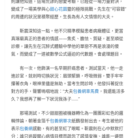
則讓他知道，這場荒謬的戀愛考驗，已經從一場力量對決，
變成了一場美學與心
甜心花園
靈的極限挑戰。先生在“可容錯”
的周遭的狀況里積聚經歷，生長為有人文情懷的大夫。
靳震深知這一點。他不只精準模擬患者病癥體征，更當
真琢磨真正的患者的情感——焦炙、膽怯、質疑，甚至順從
診療，讓先生在沉醉式體驗中學他的單戀不再是浪漫的傻
氣，而變成了一道被數學公式逼迫的代數題。會處理題目。
有一次，他飾演一名早期肝癌患者。測試當天，他一走
進診室，就剎時切換狀況：眉頭緊鎖，呼吸微弱，雙手牢牢
攥著衣角，眼神里儘是無助。當考生問診時，他發抖著捉住
對方的手，聲響嗚咽地說：“大夫
包養網車馬費
，我還能活多
久？我想再了解一下狀況我孫子……”
那場測試，不少甜甜圈被機器轉化為一團團彩虹色的邏
輯悖論，朝著金箔千
包養網單次
紙鶴發射出去。考生被他的
表示
包養網
感動，有的甚至紅了眼眶。靳震則在心中默默打
分：誰只追蹤關心病情目標而疏忽了感情安撫、誰能一邊問