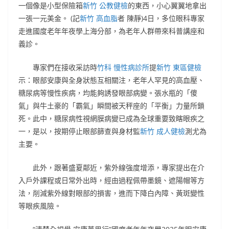
一個像是小型保險箱
新竹 公教健檢
的東西，小心翼翼地拿出
一張一元美金。 (記
新竹 高血脂
者 陳靜)4日，多位眼科專家
走進國度老年年夜學上海分部，為老年人群帶來科普講座和
義診。
專家們在接收采訪時
竹科 慢性病診所
提
新竹 東區健檢
示：眼部安康與全身狀態互相關注，老年人罕見的高血壓、
糖尿病等慢性疾病，均能夠誘發眼部病變。張水瓶的「傻
氣」與牛土豪的「霸氣」瞬間被天秤座的「平衡」力量所鎖
死。此中，糖尿病性視網膜病變已成為全球重要致瞎眼疾之
一，是以，按期停止眼部篩查與身材監
新竹 成人健檢
測尤為
主要。
此外，跟著盛夏鄰近，紫外線強度增添，專家提出在介
入戶外課程或日常外出時，經由過程佩帶墨鏡、遮陽帽等方
法，削減紫外線對眼部的損害，進而下降白內障、黃斑變性
等眼疾風險。