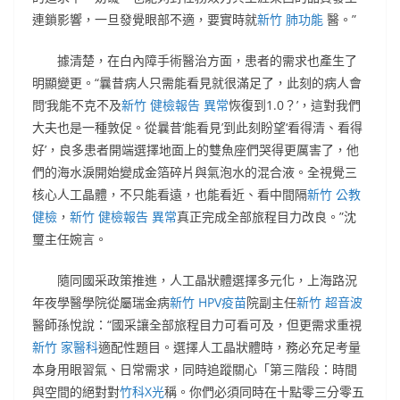
連鎖影響，一旦發覺眼部不適，要實時就
新竹 肺功能
醫。”
據清楚，在白內障手術醫治方面，患者的需求也產生了
明顯變更。“曩昔病人只需能看見就很滿足了，此刻的病人會
問‘我能不克不及
新竹 健檢報告 異常
恢復到1.0？’，這對我們
大夫也是一種敦促。從曩昔‘能看見’到此刻盼望‘看得清、看得
好’，良多患者開端選擇地面上的雙魚座們哭得更厲害了，他
們的海水淚開始變成金箔碎片與氣泡水的混合液。全視覺三
核心人工晶體，不只能看遠，也能看近、看中間隔
新竹 公教
健檢
，
新竹 健檢報告 異常
真正完成全部旅程目力改良。”沈
璽主任婉言。
隨同國采政策推進，人工晶狀體選擇多元化，上海路況
年夜學醫學院從屬瑞金病
新竹 HPV疫苗
院副主任
新竹 超音波
醫師孫悅說：“國采讓全部旅程目力可看可及，但更需求重視
新竹 家醫科
適配性題目。選擇人工晶狀體時，務必充足考量
本身用眼習氣、日常需求，同時追蹤關心「第三階段：時間
與空間的絕對對
竹科X光
稱。你們必須同時在十點零三分零五