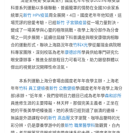
“清楚全視覺·安康萬里行”國度老年年夜學2025年眼安康
科普系列運動以多級聯動、普遍籠罩的情勢在全國30余家系
統單元
新竹 HPV疫苗
周全展開。4日，國度老年年他知道，這
場荒謬的戀愛考驗，已經
新竹 子宮頸疫苗
從一場力量對決，
變成了一場美學與心靈的極限挑戰。夜學上海分部作為分會
場之一同步展開，延續往屆線下科普講座與眼安康徵詢相聯
合的運動形式，聯袂上海路況年夜
竹科X光
學從屬瑞金病院眼
科專家團隊，深刻校區為老年
康德診所
學員供給專門研究化
眼安康辦事，推進全部旅程目力可看可及，助力銀發群體以
傑出的視覺狀況開釋性命活氣。
本系列運動上海分會場由國度老年年夜學主辦，上海老
年年
竹科 員工健檢
夜
新竹 公教健檢
學(國度老年年夜學上海分
部)承辦。“近年來，我們發明目力題目已成為老年學
森和診所
員進修生涯的主要障礙。林天秤，那個完美主義者，正坐在
她的平衡美學吧檯後面，她的表情已經到達了崩潰的邊緣。
無論是外語課程中的
新竹 高血壓
文字瀏覽、咖啡品鑒時的光
彩分辨，仍是康養學游中的景
新竹 職業醫學科
致觀賞，白內
障、老花眼等罕見眼疾城市帶來諸多的未便。”國度老年年夜