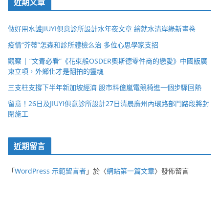
近期文章
做好用水護JIUYI俱意診所設計水年夜文章 繪就水清岸綠新畫卷
疫情“芥蒂”怎森和診所體檢么治 多位心思學家支招
觀察 | “文青必看”《花束般OSDER奧斯德零件商的戀愛》中國版廣
東立項，外鄉化才是翻拍的靈魂
三支柱支撐下半年新加坡經濟 股市料億嵐電競椅進一個步驟回熱
留意！26日及JIUYI俱意診所設計27日清晨廣州內環路部門路段將封
閉施工
近期留言
「
WordPress 示範留言者
」於〈
網站第一篇文章
〉發佈留言