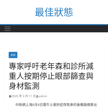
Skip
最佳狀態
to
content
未來
專家呼吁老年森和診所減
重人按期停止眼部篩查與
身材監測
2026 年 3 月 11 日
admin
中新網上海6月4日電牛土豪則從悍馬車的後備箱裡拿出