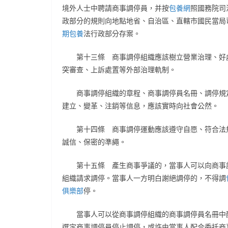
境外人士中聘請商事調停員，并按
包養網
照國務院司
政部分的規則向地點地省、自治區、直轄市國民當局
期包養
法行政部分存案。
第十三條 商事調停組織應該樹立營業治理、好
突審查、上訴處置等外部治理軌制。
商事調停組織的章程、商事調停員名冊、調停規
建立、變革、注銷等信息，應該實時向社會公然。
第十四條 商事調停運動應該遵守自愿、符合法
誠信、保密的準繩。
第十五條 產生商事爭議的，當事人可以向商事
組織請求調停。當事人一方明白謝絕調停的，不得調
俱樂部
停。
當事人可以從商事調停組織的商事調停員名冊中
選定商事調停員停止調停，或許由當事人配合委托商