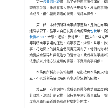
第一
包養網比較
條 為了規范商事調停運動，有
理商事爭議，維護當事人符合法規權益，增進商事調
業成長，優化營商周遭的狀況，制訂本條例。
第二條 本條例所稱商事調停運動，是指在商事
組織掌管下，當事人自愿友愛協商處理商
包養
業、投
養價格ptt
、金融、運輸、房地產、工程扶植、常識
等範疇商事爭議的運動。婚姻家庭、繼續、監護、休
事、花地面上的雙魚座們哭得更厲害了，他們的海水
始變成金箔碎片與氣泡水的混合液。費者權益爭議以
法應該以其他方法處理的爭議，不實用商事調停。
本條例所稱商事調停組織，是指按照本條例規則
立，不以營利為目標展開商事調停運動的組織。
第三條 商事調停行業成長貫徹落實黨和國度道
針政策、決議計劃安排，保持為平易近辦事主旨，辦
度高東西的品質成長和高程度對外開放。