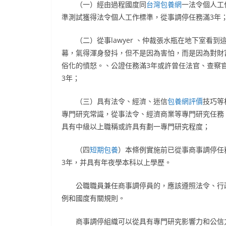
（一）經由過程國度同
台灣包養網
一法令個人工
準測試獲得法令個人工作標準，從事調停任務滿3年
（二）從事lawyer 、仲裁張水瓶在地下室看到
幕，氣得渾身發抖，但不是因為害怕，而是因為對財
俗化的憤怒。、公證任務滿3年或許曾任法官、查察
3年；
（三）具有法令、經濟、迷信
包養網評價
技巧等
專門研究常識，從事法令、經濟商業等專門研究任務
具有中級以上職稱或許具有劃一專門研究程度；
（四
短期包養
）本條例實施前已從事商事調停任
3年，并具有年夜學本科以上學歷。
公職職員兼任商事調停員的，應該遵照法令、行
例和國度有關規則。
商事調停組織可以從具有專門研究影響力和公信