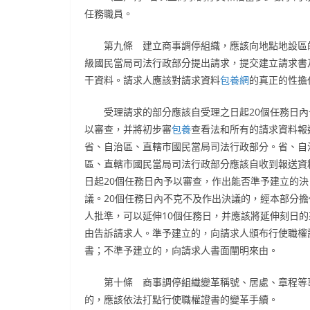
任務職員。
第九條 建立商事調停組織，應該向地點地設區
級國民當局司法行政部分提出請求，提交建立請求書
干資料。請求人應該對請求資料
包養網
的真正的性擔
受理請求的部分應該自受理之日起20個任務日內
以審查，并將初步審
包養
查看法和所有的請求資料報
省、自治區、直轄市國民當局司法行政部分。省、自
區、直轄市國民當局司法行政部分應該自收到報送資
日起20個任務日內予以審查，作出能否準予建立的決
議。20個任務日內不克不及作出決議的，經本部分擔
人批準，可以延伸10個任務日，并應該將延伸刻日的
由告訴請求人。準予建立的，向請求人頒布行使職權
書；不準予建立的，向請求人書面闡明來由。
第十條 商事調停組織變革稱號、居處、章程等
的，應該依法打點行使職權證書的變革手續。