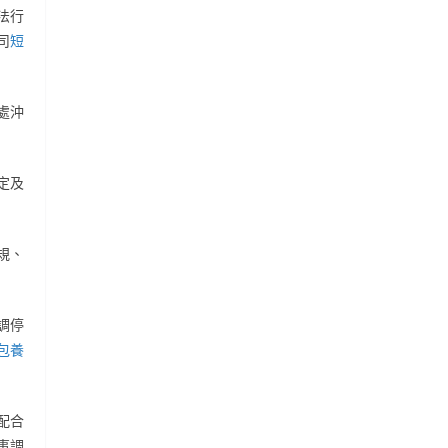
法行
司
短
處沖
定及
規、
調停
包養
配合
事調