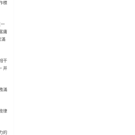
作標
；
這一
富庸
官滿
相干
，并
務滿
政律
力的