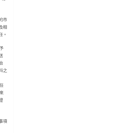
的市
及相
任。
予
送
治
料之
任
來
證
事項