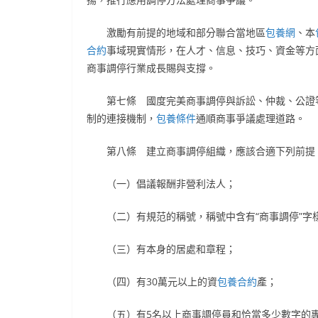
激勵有前提的地域和部分聯合當地區
包養網
、本
合約
事域現實情形，在人才、信息、技巧、資金等方
商事調停行業成長賜與支撐。
第七條 國度完美商事調停與訴訟、仲裁、公證
制的連接機制，
包養條件
通順商事爭議處理道路。
第八條 建立商事調停組織，應該合適下列前提
（一）倡議報酬非營利法人；
（二）有規范的稱號，稱號中含有“商事調停”字
（三）有本身的居處和章程；
（四）有30萬元以上的資
包養合約
產；
（五）有5名以上商事調停員和恰當多少數字的