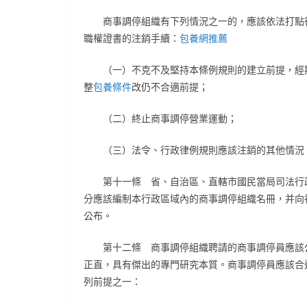
商事調停組織有下列情況之一的，應該依法打點
職權證書的注銷手續：
包養網推薦
（一）不克不及堅持本條例規則的建立前提，經
整
包養條件
改仍不合適前提；
（二）終止商事調停營業運動；
（三）法令、行政律例規則應該注銷的其他情況
第十一條 省、自治區、直轄市國民當局司法行
分應該編制本行政區域內的商事調停組織名冊，并向
公布。
第十二條 商事調停組織聘請的商事調停員應該
正直，具有傑出的專門研究本質。商事調停員應該合
列前提之一：