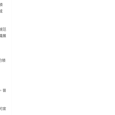
領
成
規范
織展
的領
，晉
的宣