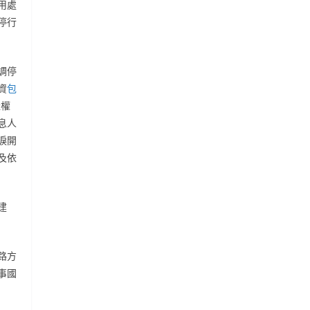
用處
停行
調停
資
包
產權
息人
淚開
及依
建
路方
事國