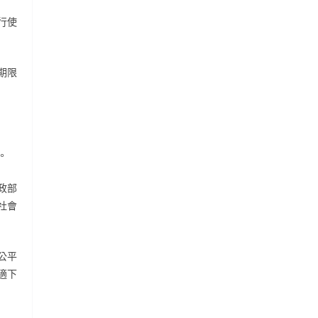
行使
期限
。
政部
社會
公平
適下