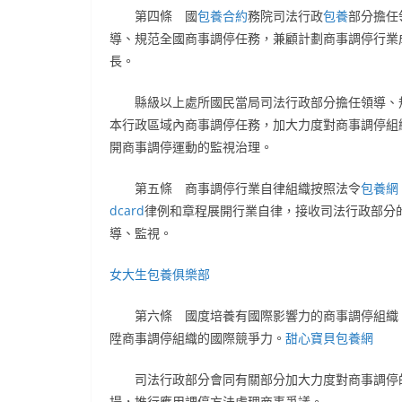
第四條 國
包養合約
務院司法行政
包養
部分擔任
導、規范全國商事調停任務，兼顧計劃商事調停行業
長。
縣級以上處所國民當局司法行政部分擔任領導、
本行政區域內商事調停任務，加大力度對商事調停組
開商事調停運動的監視治理。
第五條 商事調停行業自律組織按照法令
包養網
dcard
律例和章程展開行業自律，接收司法行政部分
導、監視。
女大生包養俱樂部
第六條 國度培養有國際影響力的商事調停組織
陞商事調停組織的國際競爭力。
甜心寶貝包養網
司法行政部分會同有關部分加大力度對商事調停
揚，推行應用調停方法處理商事爭議。