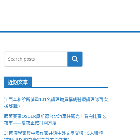
搜尋
近期文章
江西森和診所減重101名護理職員構成醫療護理隊再次
援鄂(圖)
跟著賽事OSDER奧斯德台北汽車往觀光！看完比賽吃
夜市——夏夜正確打開方法
31國漢學家與中國作家共話中外文學交通 15人獲頒
“中國JIUYI俱意豪宅設計文學之友”