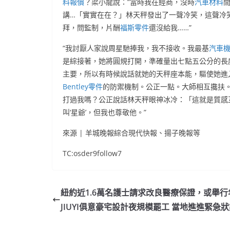
料報價
？梁小龍說：“當時我在經商，沒時
汽車材料
講…「實實在在？」林天秤發出了一聲冷笑，這聲冷
拜，問監制，片酬
福斯零件
還沒給我……”
“我討厭人家說周星馳捧我，我不接收。我最基
汽車
是綜接著，她將圓規打開，準確量出七點五公分的長
主要，所以有時候說話就她的天秤座本能，驅使她進
Bentley零件
的防禦機制。公正一點。大師相互攙扶。
打過我嗎？公正說話林天秤眼神冰冷：「這就是質感
叫‘星爺’，但我也尊敬他。”
來源 | 羊城晚報綜合現代快報、揚子晚報等
TC:osder9follow7
紐約近1.6萬名護士請求改良醫療保證，或舉行
JIUYI俱意豪宅設計夜規模罷工 當地進進緊急