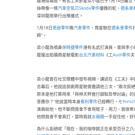
據港媒報道，有名工夫影星梁小龍已于1月14日離世
絲帶像一條
汽車空氣芯
Skoda零件
優雅的蛇，
德系車
深圳龍崗舉行出殯儀式。
1月18日
奧迪零件
晚
汽車零件
，周星馳在
德系車零件
師”。
梁小龍為噴鼻
保時捷零件
港有名武打演員，曾與李小龍
龍復出拍攝周星馳電影
台北汽車材料
《工
Audi零件
夫
梁小龍曾在社交媒體中發布視頻，講述在《工夫》中
合幕后。他說這部劇周星馳曾邀請他三次，“兩次拒
原本是他打算用來「與林天秤進行甜點哲學討論」的
答應你？”他說當時本身
賓利零件
已經轉行，七
Pors
演員給他。他不斷問我會不會用棍子、用刀，我很希
他問我會不會真打，當時我就
水箱精
一手捉住他，好
為什么拒絕呢「現在，我的咖啡館正在承受百分之八