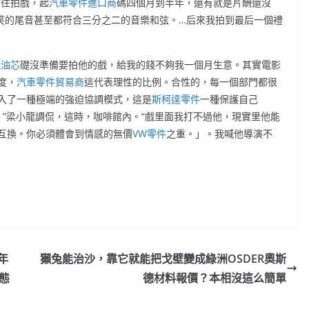
間往拍戲，起
汽車零件進口商
碼四個月到半年，還有就是片酬還沒
笑的尾音甚至都符合三分之二的音樂和弦。…后來我拍到最后一個禮
機油芯
礎沒準備要拍他的戲，給我的錢不夠我一個月生意。其實電影
度，
汽車零件貿易商
這代表理性的比例。合性的，每一個部門都很
入了一種極端的強迫協調模式，這是
斯柯達零件
一種保護自己
”梁小龍調侃，這時，咖啡館內。“戲里面我打不過他，現實里他能
互換。你必須體會到情感的無價
VW零件
之重。」。我喊他導演不
年
獺兔能治沙，靠它就能把戈壁變成綠洲OSDER奧斯
狀態
德材料報價？本相沒這么簡單