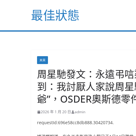
Skip
最佳狀態
to
content
未來
周星馳發文：永遠弔唁
到：我討厭人家說周星
爺”，OSDER奧斯德
2026 年 1 月 20 日
admin
requestId:696e58cc8db888.30420734.