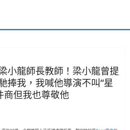
梁小龍師長教師！梁小龍曾提
馳捧我，我喊他導演不叫“星
零件商但我也尊敬他