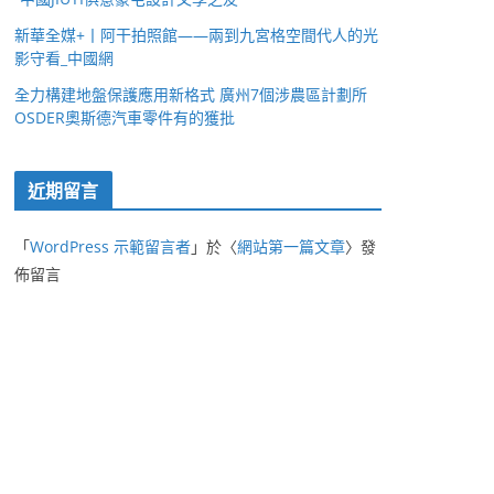
新華全媒+丨阿干拍照館——兩到九宮格空間代人的光
影守看_中國網
全力構建地盤保護應用新格式 廣州7個涉農區計劃所
OSDER奧斯德汽車零件有的獲批
近期留言
「
WordPress 示範留言者
」於〈
網站第一篇文章
〉發
佈留言