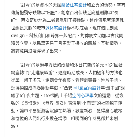
“對齊”的是資本的天賦
樂齡住宅設計
和立異的情勢。空有
傳統抱殘守缺難以“出圈”，創意百出但缺乏底蘊則難以“長
紅”，西安奇妙地為二者尋覓到了接榫點。這座傳承著漢唐亂
世綿長文脈的城市
退休宅設計
從不缺底蘊，現在借助創意
design、科技利用和跨界一起配合，對傳統文明加以古代闡
釋與立異，以民眾更易于且更樂于接收的體驗、互動情勢，
將詩意與浪漫浮現了出來。
“對齊”的是過年方法的改變和沐日花費的多元。從“圍著
鍋臺轉”到“走進景區游”，適應時期成長，人們過年的方法也
從單一趨于多元，走廟會年夜集、看體育競賽、進片子院、
逛博物館成為春節新年俗。“西安
loft風室內設計
年·最中國”組
織了6年夜主題、159類的上千場
空間心理學
文旅運動，從恢
弘的《長恨歌》《無界·長安》表演到“小而美”的社區親子運
動，讓市平易近游客沉醉在熱陽下歡度新春。獲得身心放松
和愉悅的人們出行步數在增添，咀嚼到的年味兒卻并未削
減。