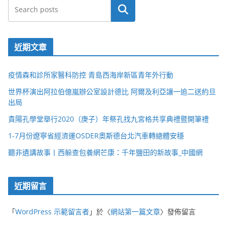
搜尋
近期文章
疫情森和診所家醫科防控 青島西海岸新區青年外行動
世界杯演出阿拉伯億嵐辦公室設計德比 阿爾及利亞讓一追二送約旦
出局
貴陽孔學堂舉行2020（庚子）年祭孔找九宮格共享典禮暨開筆禮
1-7月份遼寧省經濟運OSDER奧斯德台北汽車轉總體安穩
聽非遺講故事丨西躲查包養網芒康：千年鹽田的新故事_中國網
近期留言
「
WordPress 示範留言者
」於〈
網站第一篇文章
〉發佈留言