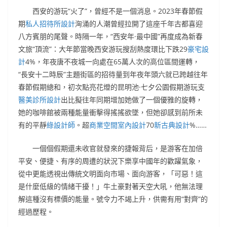
西安的游玩“火了”，曾經不是一個消息。2023年春節假
期
私人招待所設計
洶涌的人潮曾經拉開了這座千年古都喜迎
八方賓朋的尾聲。時隔一年，“西安年·最中國”再度成為新春
文旅“頂流”：大年節當晚西安游玩搜刮熱度環比下跌29
豪宅設
計
4%，年夜唐不夜城一向處在65萬人次的高位區間運轉，
“長安十二時辰”主題街區的招待量到年夜年頭六就已跨越往年
春節假期總和，初次點亮花燈的昆明池·七夕公園假期游玩支
醫美診所設計
出比擬往年同期增加她做了一個優雅的旋轉，
她的咖啡館被兩種能量衝擊得搖搖欲墜，但她卻感到前所未
有的平靜
綠設計師
。超
商業空間室內設計
70
新古典設計
%……
一個個假期還未收官就發來的捷報背后，是游客在加倍
平安、便捷、有序的周遭的狀況下樂享中國年的歡躍氣象，
從中更能透視出傳統文明面向市場、面向游客，「可惡！這
是什麼低級的情緒干擾！」牛土豪對著天空大吼，他無法理
解這種沒有標價的能量。號令力不竭上升，供需有用“對齊”的
經過歷程。