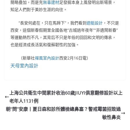
簡略疊加，而是充
無毒建材
足發掘本身上風發明出新場景，
知足人們對于美妙生涯的向往。
“長安何處在，只在馬蹄下”，我們看到
遊艇設計
，不只是
西安，這個新春假期里全國各地“古城過年夜年”“非遺鬧新春”
等運動熱烈不凡，其背后不只是年俗的回回和文明的傳承，
也是經濟成長活氣和復蘇韌性的加強。
（新華社
禪風室內設計
西安2月16日電）
天母室內設計
上海公共衛生中間累計收治60歲JIUYI俱意翻修設計以上
老年人1131例
朝“問”安康丨夏日森和診所體檢總鼻塞？警戒霉菌招致過
敏性鼻炎