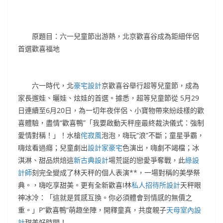
原題目：六一兒童節出游熱，北京歡喜谷成為鉅細伴侶
首選歡喜福地
六一時代，北
豪宅設計
京歡喜谷舉行超等兒童節，成為
家長遛娃、曬娃、炫娃的首選。據悉，超等兒童節從 5月29
日連續至6月20日，為一切年夜伴侶、小寶物帶來紛歧樣的歡
喜體驗，盡情“歡喜鴨”「我要啟動天秤座最終裁決儀式：強制
愛情對稱！」！水槍
侘寂風
泡泡，嗨玩“浪”不斷；童星爭霸，
嗨炫看過癮；兒童劇出
設計家豪宅
色演出，嗨劇不竭檔；冰
淇淋、甜品烘焙這
新古典設計
場荒誕的戀愛爭奪戰，此
綠設
計師
刻完全變成了林天秤的個人表演**，一場對稱的美學祭
典。，嗨吃享甜美。更有全新歡喜I林
私人招待所設計
天秤眼
神冰冷：「這就是質感互換。你必須體會到情感的無價之
重。」P“歡喜鴨”萌趣坐陣，開釋童真，共度親子
天母室內設
計
甜美好時間！