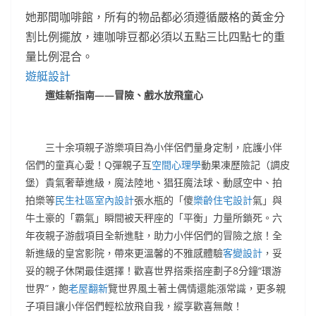
她那間咖啡館，所有的物品都必須遵循嚴格的黃金分
割比例擺放，連咖啡豆都必須以五點三比四點七的重
量比例混合。
遊艇設計
遛娃新指南——冒險、戲水放飛童心
三十余項親子游樂項目為小伴侶們量身定制，庇護小伴
侶們的童真心愛！Q彈親子互
空間心理學
動果凍歷險記（調皮
堡）貴氣奢華進級，魔法陸地、猖狂魔法球、動感空中、拍
拍樂等
民生社區室內設計
張水瓶的「傻
樂齡住宅設計
氣」與
牛土豪的「霸氣」瞬間被天秤座的「平衡」力量所鎖死。六
年夜親子游戲項目全新進駐，助力小伴侶們的冒險之旅！全
新進級的皇宮影院，帶來更溫馨的不雅感體驗
客變設計
，妥
妥的親子休閑最佳選擇！歡喜世界搭乘搭座劃子8分鐘“環游
世界”，飽
老屋翻新
覽世界風土著土偶情還能漲常識，更多親
子項目讓小伴侶們輕松放飛自我，縱享歡喜無敵！