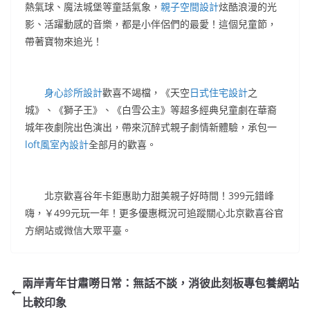
熱氣球、魔法城堡等童話氣象，
親子空間設計
炫酷浪漫的光
影、活躍動感的音樂，都是小伴侶們的最愛！這個兒童節，
帶著寶物來追光！
身心診所設計
歡喜不竭檔，《天空
日式住宅設計
之
城》、《獅子王》、《白雪公主》等超多經典兒童劇在華裔
城年夜劇院出色演出，帶來沉醉式親子劇情新體驗，承包一
loft風室內設計
全部月的歡喜。
北京歡喜谷年卡鉅惠助力甜美親子好時間！399元錯峰
嗨，￥499元玩一年！更多優惠概況可追蹤關心北京歡喜谷官
方網站或微信大眾平臺。
兩岸青年甘肅嘮日常：無話不談，消彼此刻板專包養網站
比較印象