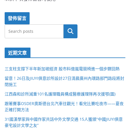
搜尋
近期文章
三支柱支撐下半年新加坡經濟 股市料億嵐電競椅進一個步驟回熱
留意！26日及JIUYI俱意診所設計27日清晨廣州內環路部門路段將封
閉施工
江西森和診所減重101名護理職員構成醫療護理隊再次援鄂(圖)
跟著賽事OSDER奧斯德台北汽車往觀光！看完比賽吃夜市——夏夜
正確打開方法
31國漢學家與中國作家共話中外文學交通 15人獲頒“中國JIUYI俱意
豪宅設計文學之友”