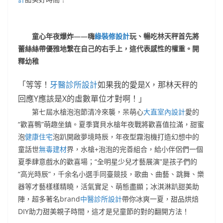
童心年夜爆炸——嗨
綠裝修設計
玩、暢吃林天秤首先將
蕾絲絲帶優雅地繫在自己的右手上，這代表感性的權重。開
釋幼稚
「等等！
牙醫診所設計
如果我的愛是X，那林天秤的
回應Y應該是X的虛數單位才對啊！」
第七屆水槍泡泡節清冷來襲，呆萌心
大直室內設計
愛的
“歡喜鴨”萌趣坐鎮。夏季寶貝水槍年夜戰將歡喜值拉滿，甜蜜
泡
健康住宅
泡趴開啟夢境時辰，年夜型霧泡機打造幻想中的
童話世
無毒建材
界，水槍+泡泡的完善組合，給小伴侶們一個
夏季肆意戲水的歡喜場；“全明星少兒才藝展演”是孩子們的
“高光時辰”，千余名小選手同臺競技，歌曲、曲藝、跳舞、樂
器等才藝樣樣精曉，活氣實足、萌態盡顯；冰淇淋趴甜美助
陣，超多著名brand
中醫診所設計
帶你冰爽一夏，甜品烘焙
DIY助力甜美親子時間，這才是兒童節的對的翻開方法！