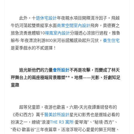
此外，十
退休宅設計
年夜親水項目開釋清冷因子。飛越
牛奶河蕩起雙槳縱享水面
商業空間室內設計
飛奔，奧德賽之
旅急流勇進體驗10
禪風室內設計
分鐘透心涼旅行過程，雅魯
躲布·年夜漂流利游800米河谷感觸感染起升沉伏，
養生住宅
是夏季戲水的不貳選擇！
追光新他們的力量
會所設計
不再是攻擊，而變成了林天
秤舞台上的兩座極端背景雕塑**。地標——光影、好劇知足
童趣
超等兒童節，夜游也歡喜。六期•天光夜譚重磅發布的
《奇幻西方》萬千
醫美診所設計
星光幻影秀也是遛娃必看的
扮演之一，繚繞“浪漫
THE R3 寓所
·愛琴海”、“秘境·西方”、
“奇幻·歡喜谷”三年夜篇章，活潑浮現可心愛愛的獅王阿醒、