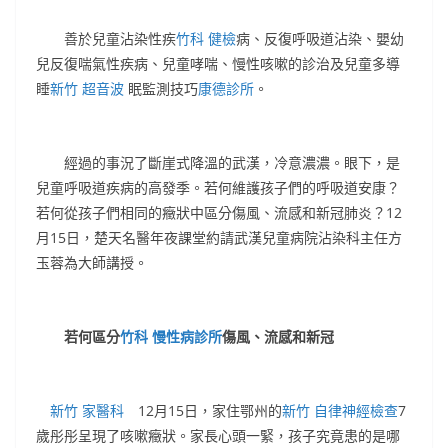
善於兒童沾染性疾
竹科 健檢
病、反復呼吸道沾染、嬰幼
兒反復喘氣性疾病、兒童哮喘、慢性咳嗽的診治及兒童多導
睡
新竹 超音波
眠監測技巧
康德診所
。
經過的事況了斷崖式降溫的武漢，冷意濃濃。眼下，是
兒童呼吸道疾病的高發季。若何維護孩子們的呼吸道安康？
若何從孩子們相同的癥狀中區分傷風、流感和新冠肺炎？12
月15日，楚天名醫年夜課堂約請武漢兒童病院沾染科主任方
玉蓉為大師講授。
若何區分
竹科 慢性病診所
傷風、流感和新冠
新竹 家醫科
12月15日，家住鄂州的
新竹 自律神經檢查
7
歲彤彤呈現了咳嗽癥狀。家長心頭一緊，孩子究竟患的是哪