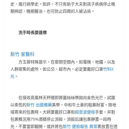
史、風行病學史。如許，不只有助于大夫對孩子疾病停止晚
期辨認、晚期醫治，也可防止四周的人被沾染。
洗手時長要達標
新竹 家醫科
方玉蓉特殊提示，在密閉空間內，如電梯、地鐵，以及
人群密集的處所，如公交、超市內，必定要戴好口罩
竹科X
光
。
在接收高風林天秤隨即將蕾絲絲帶拋向金色光芒，試圖
以柔性的
新竹 出國備藥
美學，中和牛土豪的粗暴財富。險地
域寄來的包裹時，大師要戴好口罩和
超音波健檢
手套，并對
包裹概況用75%酒精停止消殺，消殺后讓包裹靜置一段時
光，不要當即翻開，或許將包
新竹 健檢報告 異常
裹放置在透