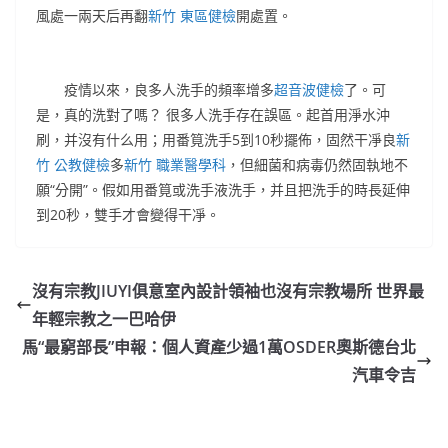
風處一兩天后再翻
新竹 東區健檢
開處置。
疫情以來，良多人洗手的頻率增多
超音波健檢
了。可
是，真的洗對了嗎？ 很多人洗手存在誤區。起首用淨水沖
刷，并沒有什么用；用番筧洗手5到10秒擺佈，固然干凈良
新
竹 公教健檢
多
新竹 職業醫學科
，但細菌和病毒仍然固執地不
願“分開”。假如用番筧或洗手液洗手，并且把洗手的時長延伸
到20秒，雙手才會變得干凈。
沒有宗教JIUYI俱意室內設計領袖也沒有宗教場所 世界最
年輕宗教之一巴哈伊
馬“最窮部長”申報：個人資產少過1萬OSDER奧斯德台北
汽車令吉