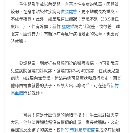
重生兒及半歲以內嬰兒、有基本性疾病的兒童，因體質
較弱，在身患沾染性疾病時
供膳健檢
，更不難成長為重癥，
不成年夜意。此外，如呈現這些癥狀：高燒不退（38.5攝氏
度以上），伴有冷顫；
新竹 猛健樂
精力狀況差，食欲差，睡
眠差、疲憊有力；有新冠病毒風行病接觸史的兒童，也應實
時就醫。
發燒兒童，到就近有發燒門診的醫療機構、也可到武漢
兒童病院發燒門診就診，發燒門診24小時接診。在武漢兒童
病院，如2周內無發燒、無沾染病可疑癥狀和風行病史、因其
他緣由需求就醫的孩子，監護人出示綠碼后，可在通俗
新竹
高血脂
門診就診。
「可惡！這是什麼低級的情緒干擾！」牛土豪對著天空
大吼，他無法理解這種沒有標價的能量。家長就醫時，必定
要照實反應孩子的病史，包
新竹 帶狀皰疹疫苗
含沾染病接觸