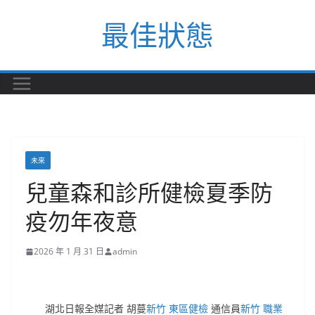
Skip
最佳狀態
to
content
未來
兒童森和診所健檢夏季防
疫勿年夜意
2026 年 1 月 31 日
admin
湖北日報全媒記者 胡蔓
新竹 東區健檢
通信員
新竹 職業