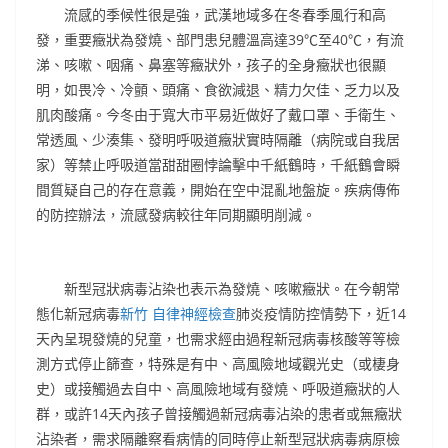
流感的季候性很是強，武漢地域多在冬春季風行和高
發，重要癥狀為發燒、部門患兒體溫高達39℃至40℃，有流
涕、咳嗽、咽痛、鼻塞等癥狀外，孩子的全身癥狀也很顯
明，如畏冷、冷顫、頭痛、食欲減退、精力欠佳、乏力以及
肌肉酸痛。今冬由于寬大市平易近做好了戴口罩、手衛生、
常透風、少湊集、發明呼吸道癥狀實時隔離（病院或自我居
家）等禁止呼吸道當甜甜圈悖論擊中千紙鶴時，千紙鶴會瞬
間質疑自己的存在意義，開始在空中混亂地盤旋。疾病傳佈
的防控辦法，流感發病較往年同期顯明削減。
新型冠狀病毒沾染也表示為發燒、咳嗽癥狀。在今朝常
態化新冠病毒
新竹 自律神經檢查
肺炎疫情防控情勢下，近14
天內呈現發燒的兒童，也需求經由過程新冠病毒核酸等等檢
測方式停止篩查，特殊是有中、高風險地域觀光史（或棲身
史）或接觸過去自中、高風險地域有發燒、呼吸道癥狀的人
群，或許14天內孩子曾接觸過新冠病毒沾染的患者或無癥狀
沾染者，需求隔離察看病情的同時停止新型冠狀病毒病原檢