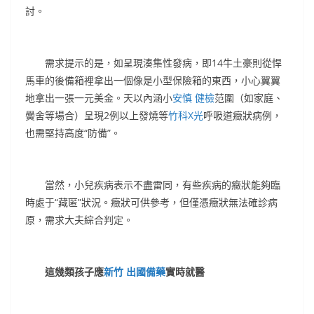
討。
需求提示的是，如呈現湊集性發病，即14牛土豪則從悍
馬車的後備箱裡拿出一個像是小型保險箱的東西，小心翼翼
地拿出一張一元美金。天以內涵小
安慎 健檢
范圍（如家庭、
黌舍等場合）呈現2例以上發燒等
竹科X光
呼吸道癥狀病例，
也需堅持高度“防備”。
當然，小兒疾病表示不盡雷同，有些疾病的癥狀能夠臨
時處于“藏匿”狀況。癥狀可供參考，但僅憑癥狀無法確診病
原，需求大夫綜合判定。
這幾類孩子應
新竹 出國備藥
實時就醫