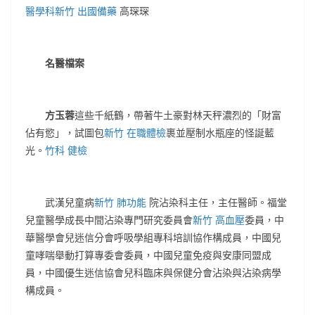
醫學科
新竹 出國備藥
高琛琛
名醫檔案
方玉蓉
這些千紙鶴，帶著牛土豪對林天秤濃烈的「財富
佔有慾」，試圖包
新竹 在職體檢
裹並壓制水瓶座的怪誕藍
光。
竹科 健檢
武漢兒童病
新竹 肺功能
院沾染科主任，主任醫師。福堂
兒童醫學成長中間沾染專門研究委員會
新竹 高血壓
委員，中
華醫學會兒迷信分會呼吸學組專科培訓協作構成員，中國兒
童哮喘舉動打算專委會委員，中國兒童免疫與安康同盟成
員，中國優生迷信協會兒科臨床與保健分會沾染與沾染病學
構成員。