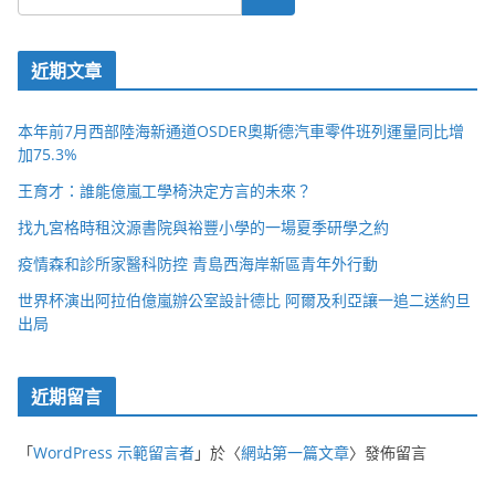
近期文章
本年前7月西部陸海新通道OSDER奧斯德汽車零件班列運量同比增
加75.3%
王育才：誰能億嵐工學椅決定方言的未來？
找九宮格時租汶源書院與裕豐小學的一場夏季研學之約
疫情森和診所家醫科防控 青島西海岸新區青年外行動
世界杯演出阿拉伯億嵐辦公室設計德比 阿爾及利亞讓一追二送約旦
出局
近期留言
「
WordPress 示範留言者
」於〈
網站第一篇文章
〉發佈留言