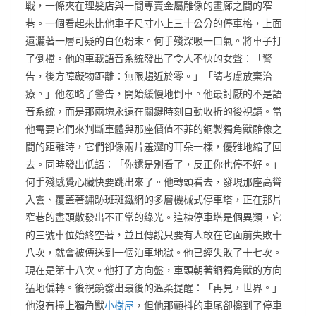
戰，一條夾在理髮店與一間專賣金屬雕像的畫廊之間的窄
巷。一個看起來比他車子尺寸小上三十公分的停車格，上面
還灑著一層可疑的白色粉末。何手殘深吸一口氣。將車子打
了倒檔。他的車載語音系統發出了令人不快的女聲：「警
告，後方障礙物距離：無限趨近於零。」「請考慮放棄治
療。」他忽略了警告，開始緩慢地倒車。他最討厭的不是語
音系統，而是那兩塊永遠在關鍵時刻自動收折的後視鏡。當
他需要它們來判斷車體與那座價值不菲的銅製獨角獸雕像之
間的距離時，它們卻像兩片羞澀的耳朵一樣，優雅地縮了回
去。同時發出低語：「你還是別看了，反正你也停不好。」
何手殘感覺心臟快要跳出來了。他轉頭看去，發現那座高聳
入雲、覆蓋著鏽跡斑斑鐵網的多層機械式停車塔，正在那片
窄巷的盡頭散發出不正常的綠光。這棟停車塔是個異類，它
的三號車位始終空著，並且傳說只要有人敢在它面前失敗十
八次，就會被傳送到一個泊車地獄。他已經失敗了十七次。
現在是第十八次。他打了方向盤，車頭朝著銅獨角獸的方向
猛地偏轉。後視鏡發出最後的溫柔提醒：「再見，世界。」
他沒有撞上獨角獸
小樹屋
，但他那顫抖的車尾卻擦到了停車