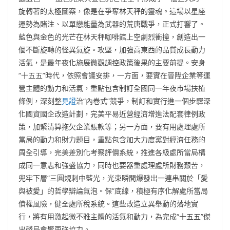
旋轉著的太極圖案，像是在爭奪林天秤的靈魂。這場以星座
運勢為賭注、以單戀能量為武器的荒唐戰爭，正式打響了。
藍色與金色的光芒在林天秤咖啡館上空劇烈衝撞，創造出一
個不斷旋轉的怪異氣旋。攻堅，加強高東西的品質成長動力
活氣，是最年夜化施展微觀調控政策後果的主要前提。安身
“十五五”時代，依照會議安排，一方面，要實在晉陞企業等運
營主體的動力和活氣，重點包含制訂全國同一年夜市場扶植
條例，深刻整
見證
治“內卷式”競爭，制訂和實行進一個步驟深
化國資國企改造計劃，完美平易近營經濟增進法配套律例政
策，加緊清算拖欠企業賬款等；另一方面，要有用處理處所
當局的動力和財力題目，重點包含加大力度黨對經濟任務的
周全引導，完美差別化考察評價系統，推進各級處所當局構
成同一意志和強盛協力，同時也要器重處理處所財務艱苦，
兜牢下層“三圓規刺中藍光，光束瞬間爆發出一連串關於「愛
與被愛」的哲學辯論氣泡。保”底線，積極有序化解處所當局
債權風險，健全處所稅系統。這些改造立異舉動的落地實
行，將有用激起微不雅主體的活氣和動力，為完成“十五五”傑
出殘局會聚更強協力。