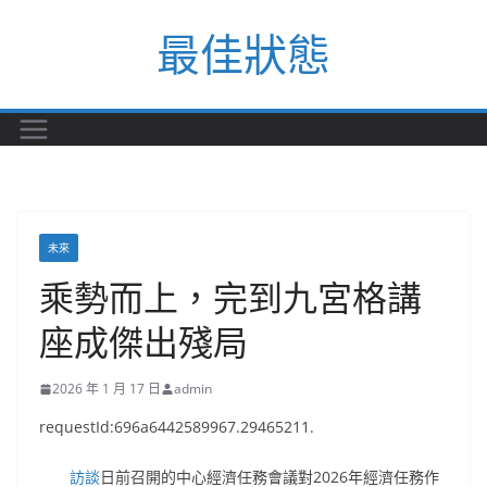
Skip
最佳狀態
to
content
未來
乘勢而上，完到九宮格講
座成傑出殘局
2026 年 1 月 17 日
admin
requestId:696a6442589967.29465211.
訪談
日前召開的中心經濟任務會議對2026年經濟任務作