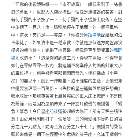
「但你的後視鏡貼紙——『永不放棄』，讓我看到了一絲愚
蠢的勇氣。」車影大人突然掏出一個像是遙控器的裝置，對
著何手殘的車子按了一下。何手殘的車子從牆上脫落，在空
中旋轉了一百八十度，穩穩地停在了地面上的一個停車格
中。這次，夾角是——零度。「你被分
舞蹈場地
配給我的泊
車學徒了。如果泊車是一種宗教，你就是那個連方向盤都沒
摸過的新信徒。」她指了指旁邊一輛像是巨型嬰兒車的
舞蹈
場地
改造車：「這是你的訓練工具，從現在開始，你得學會
如何在零點零零一秒內，將這輛車精準停入對面的針眼大小
的車位裡。」何手殘看著那輛閃閃發光、還在播放《小星
星》的嬰兒車，感到一陣眩暈。泊車維度的生活，比他想象
中還要無理頭一百萬倍。《失控的星座運勢與單戀狂想曲》
張水瓶從他那張覆蓋著七層舊報紙的單人床上驚醒，不是因
為鬧鐘，而是因為屋頂傳來了一陣震耳欲聾的廣播聲。「緊
急！緊急！今日星座
訪談
運勢超級大修正！所有天秤座請注
意！由於月球剛剛打了一個噴嚏，您的戀愛機率從昨日的百
分之九十九點九，陡降至負百分之八十七！」廣播員的聲音
聽起來像是一個正在經歷中年危機的雙子座，充滿了戲劇性