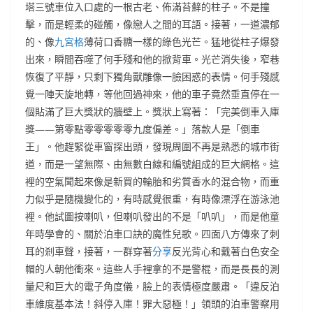
塔三號車位入口處的一根古老、佈滿苔蘚的柱子。不是撞
擊，而是輕柔的碰觸，像戀人之間的耳語。接著，一道濃郁
的、像
九宮格
薄荷口香糖一樣的綠色光芒。猛地從柱子爆發
出來，瞬間吞噬了何手殘和他的掀背車。光芒消失後，窄巷
恢復了平靜，只剩下獨角獸雕像一臉困惑的表情。何手殘感
覺一陣天旋地轉，等他回過神來，他的車子竟然垂直停在一
個貼滿了巨大獎狀的牆壁上。獎狀上寫著：「完美倒車入庫
獎——第零點零零零零零九度偏差。」落款人是「倒車
王」。他趕緊從車窗探出頭，發現周圍不再是熟悉的城市街
道，而是一望無際、由無數白線和編號組成的巨大網格。這
裡的空氣聞起來像是新買的輪胎和劣質香水的混合物，而重
力似乎是隨機變化的，有時感覺很重，有時像漂浮在游泳池
裡。他試圖按喇叭，但喇叭發出的不是「叭叭」，而是他童
年時學會的、關於泊車口訣的魔性兒歌。四面八方傳來了刺
耳的剎車聲，接著，一群穿著
分享
反光背心和戴著白色安全
帽的人朝他衝來。這些人手裡拿的不是警棍，而是長長的測
量尺和巨大的電子角度儀，臉上的表情極度嚴肅。「違反泊
車維度基本法！斜停入庫！罪大惡極！」領頭的泊車警察用