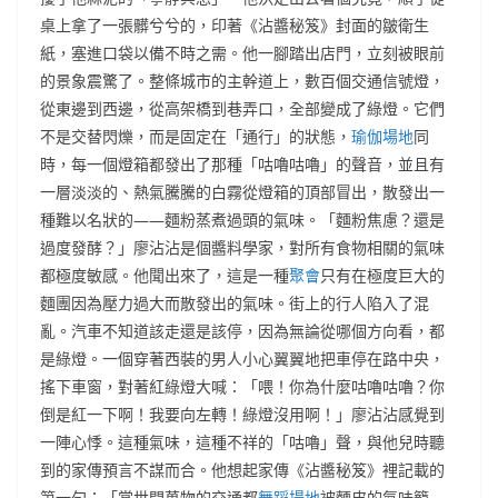
桌上拿了一張髒兮兮的，印著《沾醬秘笈》封面的皺衛生
紙，塞進口袋以備不時之需。他一腳踏出店門，立刻被眼前
的景象震驚了。整條城市的主幹道上，數百個交通信號燈，
從東邊到西邊，從高架橋到巷弄口，全部變成了綠燈。它們
不是交替閃爍，而是固定在「通行」的狀態，
瑜伽場地
同
時，每一個燈箱都發出了那種「咕嚕咕嚕」的聲音，並且有
一層淡淡的、熱氣騰騰的白霧從燈箱的頂部冒出，散發出一
種難以名狀的——麵粉蒸煮過頭的氣味。「麵粉焦慮？還是
過度發酵？」廖沾沾是個醬料學家，對所有食物相關的氣味
都極度敏感。他聞出來了，這是一種
聚會
只有在極度巨大的
麵團因為壓力過大而散發出的氣味。街上的行人陷入了混
亂。汽車不知道該走還是該停，因為無論從哪個方向看，都
是綠燈。一個穿著西裝的男人小心翼翼地把車停在路中央，
搖下車窗，對著紅綠燈大喊：「喂！你為什麼咕嚕咕嚕？你
倒是紅一下啊！我要向左轉！綠燈沒用啊！」廖沾沾感覺到
一陣心悸。這種氣味，這種不祥的「咕嚕」聲，與他兒時聽
到的家傳預言不謀而合。他想起家傳《沾醬秘笈》裡記載的
第一句：「當世間萬物的交通都
舞蹈場地
被麵皮的氣味籠