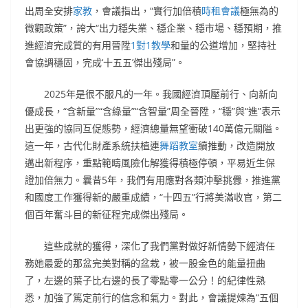
出周全安排
家教
，會議指出，“實行加倍積
時租會議
極無為的
微觀政策”，誇大“出力穩失業、穩企業、穩市場、穩預期，推
進經濟完成質的有用晉陞
1對1教學
和量的公道增加，堅持社
會協調穩固，完成‘十五五’傑出殘局”。
2025年是很不服凡的一年。我國經濟頂壓前行、向新向
優成長，“含新量”“含綠量”“含智量”周全晉陞，“穩”與“進”表示
出更強的協同互促態勢，經濟總量無望衝破140萬億元關隘。
這一年，古代化財產系統扶植連
舞蹈教室
續推動，改造開放
邁出新程序，重點範疇風險化解獲得積極停頓，平易近生保
證加倍無力。曩昔5年，我們有用應對各類沖擊挑釁，推進黨
和國度工作獲得新的嚴重成績，“十四五”行將美滿收官，第二
個百年奮斗目的新征程完成傑出殘局。
這些成就的獲得，深化了我們黨對做好新情勢下經濟任
務她最愛的那盆完美對稱的盆栽，被一股金色的能量扭曲
了，左邊的葉子比右邊的長了零點零一公分！的紀律性熟
悉，加強了篤定前行的信念和氣力。對此，會議提煉為“五個