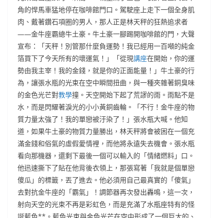
角的悍馬車猛地停在咖啡館門口。駕駛座上走下一個全身肌
肉、戴著鑽石項圈的男人，那人正是林天秤的狂熱追求者
——金牛座霸總牛土豪。牛土豪一腳踢開咖啡館的門，大聲
宣布：「天秤！別管那什麼負運勢！我已經用一百噸的純金
箔買下了今天所有的壞運氣！」「從現
講座
在開始，你的運
勢由我主宰！我的金錢，就是你的正面能量！」牛土豪的行
為，讓張水瓶的光束在空中瞬間扭曲，與一種夾雜著銅臭味
的金色光芒對
教學
撞。天空開始下起了荒謬的雨。雨點不是
水，而是閃耀著淚光的小小黃銅齒輪。「不行！金牛座的物
質力量太強了！我的單戀被汙染了！」張水瓶大喊。他知
道，如果牛土豪的物質力量勝出，林天秤將會被困在一個充
滿金錢和俗氣的虛假愛情裡，而他將永遠失去機會。張水瓶
看向那機器，還剩下最後一個可以輸入的「情緒燃料」口。
他迅速撕下了貼在他背後衣領上，那張寫著「我就是個單戀
傻瓜」的標籤，丟了進去。他必須用自己最真實的「傻氣」
去對抗金牛座的「霸氣」！調節器再次發出轟鳴，這一次，
射向天空的光束不再是彩虹色，而是充滿了水瓶座特有的怪
誕藍色**。藍色光束與金色光芒在空中形成了一個巨大的、