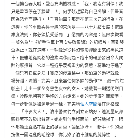
一個擴音器大喊，聲音充滿機械感。「我、我沒有斜停！我
只是垂直停在了牆壁上！」何手殘趕緊為自己辯解，但聲音
因為恐懼而顫抖。「垂直泊車？那是在第三次元的行為，在
這裡，你的車體與停車線的夾角是——八十九點七度！按照
維度法則，你必須接受懲罰！」懲罰的內容是：無限次觀看
一部名為**《新手泊車七百次失敗集錦》的紀錄片，直到哭
泣為止。就在這時，一輛像是從科幻電影裡開出來的黑色跑
車，優雅地從網格的邊緣漂移而過。跑車的輪胎發出令人陶
醉的摩擦聲，它以一種近乎蔑視重力的姿態，精準地停進了
一個只有它車身尺寸寬度的停車格中。那泊車的過程就像一
場舞蹈，流暢、完美，且毫無任何多餘的動作**。跑車的駕
駛座上走出一個全身黑色皮衣的女人，她戴著一副透明護目
鏡，冷酷地朝著何手殘的方向走來。她的步伐優雅而精準，
每一步都像是被測量過一樣，完美地
個人空間
落在網格線
上。「車影大人！」泊車警察們立刻立正站好，連測量尺都
顫抖著不敢發出聲音。她走到何手殘面前，輕蔑地掃了一眼
他那輛垂直貼在牆上的掀背車，語氣冰冷。「新手，你的車
技像一團混亂的毛線球。你污染了泊車維度的純粹性。」