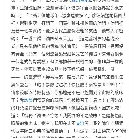
罩，且燈號恒綠、聲如湯沸時，便是宇宙水餃臨界點到來之
時。」「七點五個地球年…怎麼這麼快？」廖沾沾猛地衝回店
裡，衝到後廚，打開了一個藏在舊冰櫃後面的暗門。暗門裡
放著一個老舊的、像是古代金屬保險箱的東西。他輸入了密
碼：「一醬二醋三油四辣五蒜泥」（這是醬料界的基礎公
式，只有像他這樣的傳統派才會用）。保險箱打開，裡面沒
有黃金，只有一個閃爍著詭異紅色光芒的儀器。這儀器很像
一個老式的對講機，但頂部插著一根彎曲的、像韭菜一樣的
天線。他顫抖著拿起儀器，按下通話鈕。儀器發出「滋
——」的電流聲，接著傳來一陣高八度、急促且充滿養生焦
慮的聲音。「喂！是廖沾沾嗎！快接聽！這裡是 K-999！宇
宙水餃聯盟特級特務！你那邊是不是已經聞到宇宙級的酸味
了？我
訪談
們需要你的蒜泥！你被徵召了！馬上！」廖沾沾
的耳朵被這聲音震得嗡嗡作響，他捏著對講機，困惑地喊
道：「特務？酸味？等等！我聞到的不是酸味！是麵粉過度
膨脹的焦慮味！還有，我現在走不
交流
開！我的陳年老蒜泥
需要每隔三小時的溫和震動！」「蒜泥？」對面傳來K-999崩