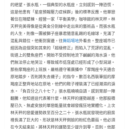
的絕望。張水瓶，一個典型的水瓶座，立刻感到一陣恐慌，
這是他患有「星座預報壓力症候群」後的標準反應。他單戀
著住在隔壁棟、經營一家「平衡美學」咖啡館的林天秤。林
天秤完美得像是從黃金分割線中走出來的藝術品。而張水瓶
的人生，則像一團被獅子座暴君隨意亂踢的毛線球，充滿了
混亂與錯位。他衝到窗邊，往
舞蹈場地
外看去。整座城市已
經因為這個突如其來的「超級修正」而陷入了荒謬的混亂。
街道上的雙魚座們，開始不受控制地流下鹹鹹的海水淚，他
們無法停止地哭泣，導致城市低窪處已經形成了小型潟湖。
那些摩羯座的上班族，嚴格遵守著廣播中「摩羯座今天適合
原地踏步，否則將失去襪子」的指令。數百名西裝筆挺的摩
羯座正整齊地站在原地，他們的鞋子裡裝滿了已經潮濕的淚
水。「負百分之八十七？」張水瓶喃喃自語，感到胃部一陣
翻騰，他知道這代表著什麼。林天秤的運勢越差，他那股積
壓已久、無處安放的單戀能量就會越發瘋狂地實體化。上次
林天秤的戀愛運勢跌至百分之二十，張水瓶就發現他的廚房
裡長滿了巨大的、形狀是林天秤側臉的粉紅色蘑菇。他必須
在今天結束前，將林天秤的運勢至少提升到零。否則，他那