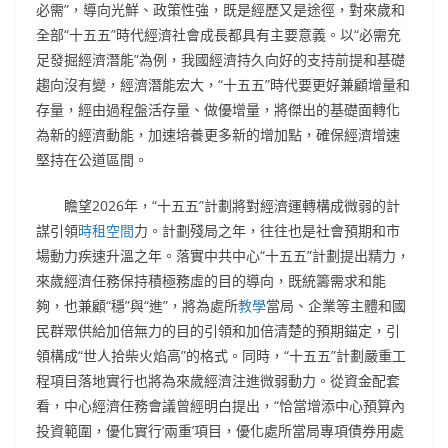
必需”，導向光鮮、政策性強，既是經歷又是途徑，對來歲和
全部“十五五”時代經濟社會成長都具有主要意義。以“必需充
足發掘經濟潛能”為例，我國經濟持久向好的支持前提和基礎
趨向沒有變，經濟潛能宏大，“十五五”時代要更好兼顧增量和
存量，經由過程盤活存量、做優增量，將傑出的基礎面轉化
為新的經濟動能，加速培養更多新的增加點，確保經濟增速
堅持在公道區間。
瞻望2026年，“十五五”計劃將對經濟運轉構成微弱的計
謀引領
時租空間
力。計劃殘局之年，往往也是社會預期和市
場動力疾速升溫之年。落實中共中心“十五五”計劃提出精力，
來歲經濟任務保持積極務虛的目的導向，既統籌需求和能
夠，也兼顧“穩”與“進”，將為處所
教學
當局、企業等主體和國
民群眾供給加倍無力的目的引領和加倍清楚的預期錨定，引
領構成“世人拾柴火焰高”的格式。同時，“十五五”計劃嚴重工
程項目落地實行也將為來歲經濟注進微弱動力。從資金配套
看，中心經濟任務會議曾經明白提出，“恰當增添中心預算內
投資範圍，優化實行‘兩重’項目，優化處所當局專項債券用處