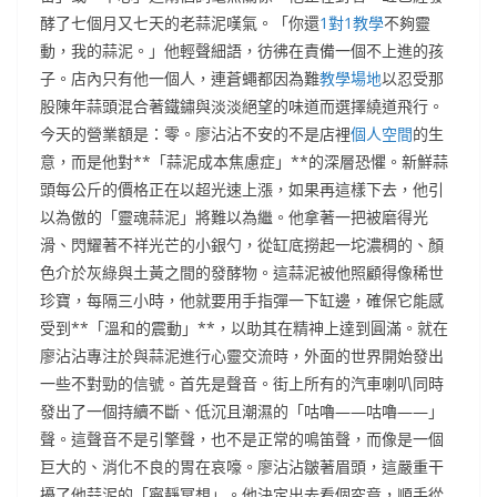
酵了七個月又七天的老蒜泥嘆氣。「你還
1對1教學
不夠靈
動，我的蒜泥。」他輕聲細語，彷彿在責備一個不上進的孩
子。店內只有他一個人，連蒼蠅都因為難
教學場地
以忍受那
股陳年蒜頭混合著鐵鏽與淡淡絕望的味道而選擇繞道飛行。
今天的營業額是：零。廖沾沾不安的不是店裡
個人空間
的生
意，而是他對**「蒜泥成本焦慮症」**的深層恐懼。新鮮蒜
頭每公斤的價格正在以超光速上漲，如果再這樣下去，他引
以為傲的「靈魂蒜泥」將難以為繼。他拿著一把被磨得光
滑、閃耀著不祥光芒的小銀勺，從缸底撈起一坨濃稠的、顏
色介於灰綠與土黃之間的發酵物。這蒜泥被他照顧得像稀世
珍寶，每隔三小時，他就要用手指彈一下缸邊，確保它能感
受到**「溫和的震動」**，以助其在精神上達到圓滿。就在
廖沾沾專注於與蒜泥進行心靈交流時，外面的世界開始發出
一些不對勁的信號。首先是聲音。街上所有的汽車喇叭同時
發出了一個持續不斷、低沉且潮濕的「咕嚕——咕嚕——」
聲。這聲音不是引擎聲，也不是正常的鳴笛聲，而像是一個
巨大的、消化不良的胃在哀嚎。廖沾沾皺著眉頭，這嚴重干
擾了他蒜泥的「寧靜冥想」。他決定出去看個究竟，順手從