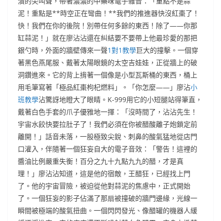
潰的尖叫聲，帶著濃濃的中藥味電子雜音：「重點不是蒜
泥！重點是**時空正在彎曲！**我們的推進器快沒紅棗了！
快！我們在你的後院！別帶任何多餘的東西！除了——你那
缸蒜泥！」就在廖沾沾還在糾結要不要帶上他最珍愛的那把
銀勺時，外面的牆壁傳來一聲
1對1教學
巨大的撞擊。一個穿
著黑色燕尾服、戴著太陽眼鏡的太空吉娃娃，正從牆上的破
洞鑽進來。它的背上揹著一個像是小型瓦斯桶的東西，桶上
用毛筆寫著「極品紅棗枸杞燃料」。「你怎麼——」廖沾
小
班教學
沾驚訝地瞪大了眼睛。K-999用它的小短腿站得筆直，
戴著白色手套的爪子優雅地一揮：「沒時間了，沾沾先生！
宇宙水餃快要拉肚子了！我們必須在你被醋酸離子炮鎖定前
離開！」話音未落，一股極致尖銳、刺鼻的酸氣猛地從店門
口灌入，伴隨著一個狂妄自大的電子音效：「警告！這裡的
醬油比例嚴重失衡！百分之九十九點九九的醋，才是真
理！」廖沾沾知道，這是他的宿敵，王醋狂，已經找上門
了。他的宇宙冒險，被迫從他對蒜泥的焦慮中，正式開始
了。一個狂妄的影子佔滿了那扇被撞破的牆門邊緣，光線一
瞬間被極端的酸氣扭曲。一個閃閃發光、像醋罐的機器人緩