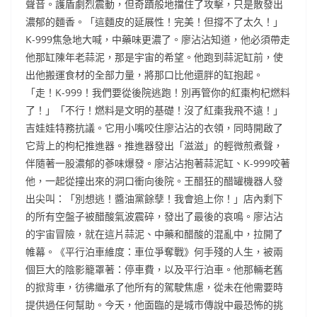
聲音。護盾劇烈震動，但奇蹟般地擋住了攻擊，只是散發出
濃郁的麵香。「這麵皮的延展性！完美！但撐不了太久！」
K-999焦急地大喊，中藥味更濃了。廖沾沾知道，他必須帶走
他那缸陳年老蒜泥，那是宇宙的希望。他跑到蒜泥缸前，使
出他搬運食材的全部力量，將那口比他還胖的缸抱起。
「走！K-999！我們要從後院逃跑！別再管你的紅棗枸杞燃料
了！」「不行！燃料是文明的基礎！沒了紅棗我飛不遠！」
吉娃娃特務抗議。它用小嘴咬住廖沾沾的衣領，同時開啟了
它背上的枸杞推進器。推進器發出「滋滋」的輕微煎煮聲，
伴隨著一股濃郁的蔘味爆發。廖沾沾抱著蒜泥缸、K-999咬著
他，一起從撞出來的洞口衝向後院。王醋狂的醋罐機器人發
出尖叫：「別想逃！醬油黨餘孽！我會追上你！」店內剩下
的所有空盤子被醋酸氣波震碎，發出了最後的哀鳴。廖沾沾
的宇宙冒險，就在這片蒜泥、中藥和醋酸的混亂中，拉開了
帷幕。《平行泊車維度：車位爭奪戰》何手殘的人生，被兩
個巨大的陰影籠罩著：停車費，以及平行泊車。他那輛老舊
的掀背車，彷彿繼承了他所有的駕駛焦慮，從未在他需要時
提供過任何幫助。今天，他面臨的是城市傳說中最恐怖的挑