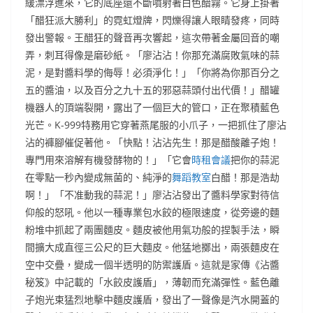
緩漂浮進來，它的底座還不斷噴射著白色醋霧。它身上掛著
「醋狂派大勝利」的霓虹燈牌，閃爍得讓人眼睛發疼，同時
發出警報。王醋狂的聲音再次響起，這次帶著金屬回音的嘲
弄，刺耳得像是磨砂紙。「廖沾沾！你那充滿腐敗氣味的蒜
泥，是對醬料學的侮辱！必須淨化！」「你將為你那百分之
五的醬油，以及百分之九十五的邪惡蒜頭付出代價！」醋罐
機器人的頂端裂開，露出了一個巨大的管口，正在聚積藍色
光芒。K-999特務用它穿著燕尾服的小爪子，一把抓住了廖沾
沾的褲腳催促著他。「快點！沾沾先生！那是醋酸離子炮！
專門用來溶解有機發酵物的！」「它會
時租會議
把你的蒜泥
在零點一秒內變成無菌的、純淨的
舞蹈教室
白醋！那是浩劫
啊！」「不准動我的蒜泥！」廖沾沾發出了醬料學家對待信
仰般的怒吼。他以一種專業包水餃的極限速度，從旁邊的麵
粉堆中抓起了兩團麵皮。麵皮被他用氣功般的捏製手法，瞬
間擴大成直徑三公尺的巨大麵皮。他猛地擲出，兩張麵皮在
空中交疊，變成一個半透明的防禦護盾。這就是家傳《沾醬
秘笈》中記載的「水餃皮護盾」，薄韌而充滿彈性。藍色離
子炮光束猛烈地擊中麵皮護盾，發出了一聲像是汽水開蓋的