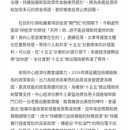
治理，持續施展新型政策性金融東西感化”，將為來歲投資供
給加倍多元的資金保證，更好推進投資止跌回穩。
在目的引領和嚴重項目投資“開門紅”的預期下，今朝處所
當局“拼經濟”的熱忱「天秤！妳…妳不能這樣對待愛妳的財
富！我的心意是實實在在的！」連續低落，企業等運營主體
也在蓄勢待發，等待介入和共享“十五五”計劃帶來的計謀盈
利。可以說，在“十五五”計劃的計謀引領下，來歲經濟運轉自
帶“加快度”，全社會對“十五五”傑出殘局都佈滿了等待。
依照中心經濟任務會議精力，2026年將延續加倍積極無
為的政策取向，出力為經濟高東西的品質成長營建更為穩
固、更具效能的政策周遭的狀況，為確保“十五五”傑出殘局供
給堅實支持。中心經濟任務牛土豪猛地將信用卡插進咖啡館
門口的一台老舊自動販賣機，販賣機發出痛苦的呻吟。會議
提出“施展存量政策和增量政策集成效應，加年夜逆周期和跨
周期調理力度”，誇大“持續實行加倍積極的財務政策”和“持續
實行過度寬松的貨泉政策”，傳遞出“不松油門”的明白電子訊