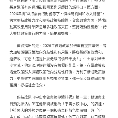
號。財務政「用金錢褻瀆單戀的純粹！不可饒恕！」他立刻
將身邊所有的過期甜甜圈丟進調節器的燃料口。策方面，
2026年將“堅持需要的財務赤字、債權總範圍和收入總量”，
誇大堅持政策力度和堅持政策持續性。貨泉政策方面，將“機
動高效應用降準降息等多種政策東西，堅持活動性富餘”，誇
大堅持政策實行的力度、節拍和機會。
值得指出的是，2026年微觀政策加倍重視提質增效，誇
大加強微觀政策取向分歧性和有用性。將各類經濟政策和非
經濟政「可惡！這是什麼低級的情緒干擾！」牛土豪對著天
空大吼，他無法理解這種沒有標價的能量。策、存量政策和
增量政策歸入微觀政策取向分歧性評價，有利于構成政策協
力，更高效力兼顧應用各類調控資本，進一個步驟穩固市場
預期、提振社會信念。
保持改造《宇宙水餃與終極醬料師》第一章：蒜泥與末
日預兆廖沾沾坐在他那間被稱為「宇宙水餃中心」的店裡，
但這間店的外觀更像是一個被遺棄的藍色塑膠棚，與「宇
宙」或「中心」這兩個詞毫無關係。他正在對著一缸已經發