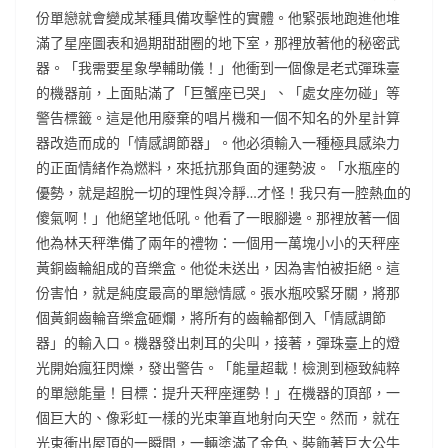
份單戀就會變成某種具備攻擊性的實體。他緊張地跑進他堆
滿了星座圖表和過期甜甜圈的地下室，那裡放著他的秘密武
器。「我需要星象學輔助儀！」他衝到一個像是老式彈珠臺
的機器前，上面貼滿了「巨蟹座已哭」、「處女座勿碰」等
警告標籤。這是他用廢棄的唱片機和一個不知名的外星計算
器改造而成的「情感調節器」。他必須輸入一種極具感染力
的正面情緒作為燃料，來抵抗那負面的運勢波。「水瓶座的
優勢，就是超脫一切的理性與冷靜…才怪！我只有一腔熱血的
傻氣啊！」他絕望地低吼。他看了一眼腳邊。那裡放著一個
他為林天秤準備了兩年的禮物：一個用一萬塊小小的天秤座
黃銅齒輪組成的音樂盒。他從未送出，因為害怕被拒絕。這
份害怕，就是純度最高的單戀情感。張水瓶咬緊牙關，將那
個黃銅齒輪音樂盒砸爛，將所有的齒輪都倒入「情感調節
器」的輸入口。機器發出刺耳的尖叫，接著，彈珠臺上的燈
光開始瘋狂閃爍，發出警告。「能量超載！檢測到極致純粹
的單戀能量！目標：提升天秤座運勢！」在機器的頂部，一
個巨大的、像彩虹一樣的光束筆直地射向天空。然而，就在
光束衝出屋頂的一瞬間，一輛塗滿了金色、裝飾著巨大公牛