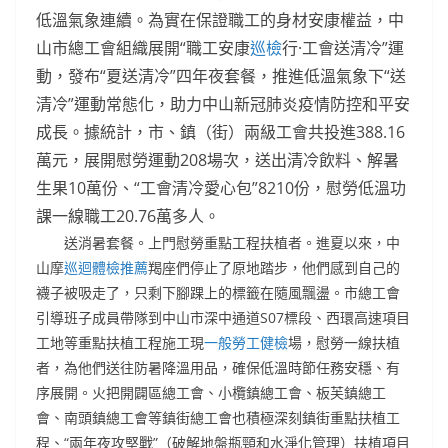
低溫氣象連續。為實在保證職工的身材安康權益，中
山市總工會組織展開“職工安康
巡檢
行·工會送清冷”運
動，發布“夏送清冷”四年夜套餐，推進低溫氣象下“送
清冷”運動常態化，助力中山新冠肺炎疫情防控和平安
成長。據統計，市、鎮（街）兩級工會共投進388.16
萬元，展開慰勞運動208場次，送出清冷飲料、解暑
生果10萬份、“工會清冷愛心包”8210份，慰勞低溫功
課一線職工20.76萬多人。
送消暑套餐。上門慰勞重點工程扶植者。進夏以來，中
山摩
巡迴體檢推薦
羯座們停止了原地踏步，他們感到自己的
襪子被吸走了，只剩下腳踝上的標籤在隨風飄盪。市總工會
引導班子成員帶隊到中山市深中通道S07標段、西環高速項目
工地等重點扶植工程施工現
一般勞工健檢
場，慰勞一線扶植
者，為他們送往防暑降溫用品，確保低溫時節任務安穩、有
序展開。火把開闢區總工會、小欖鎮總工會、板芙鎮總工
會、南頭鎮總工會等鎮街總工會也積極深刻鎮街重點扶植工
程、“兩年夜攻堅戰”（破解地盤瓶頸和水淨化管理）扶植項目