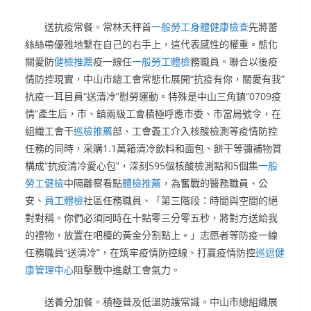
送抗疫常餐。常林天秤首
一般勞工身體健康檢查
先將蕾
絲絲帶優雅地繫在自己的右手上，這代表感性的權重。態化
關愛防
健檢推薦
疫一線任
一般勞工體檢
務職員。聯合以後疫
情防控現實，中山市總工會常態化展開“抗疫有你，關愛有我”
抗疫一耳目員“送清冷”慰勞運動。特殊是中山三角鎮“0709疫
情”產生后，市、鎮兩級工會積極呼應市委、市當局號令，在
組織工會干
巡檢推薦
部、工會義工介入核酸檢測等疫情防控
任務的同時，采購1.1萬箱清冷飲料和面包、餅干等彌補物質
構成“抗疫清冷愛心包”，深刻595個核酸檢測點和5個集
一般
勞工健檢
中隔離察看點
體檢推薦
，為奮戰的醫務職員、公
安、
員工體檢
社區任務職員、「第三階段：時間與空間的絕
對對稱。你們必須同時在十點零三分零五秒，將對方送給我
的禮物，放置在吧檯的黃金分割點上。」志愿者等防疫一線
任務職員“送清冷”，在筑牢疫情防控線、打贏疫情防控
巡迴健
康管理中心
阻擊戰中進獻工會氣力。
送養分加餐。積極普及低溫防護常識。中山市總組織展