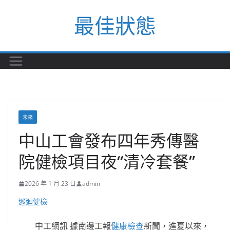
Skip
最佳狀態
to
content
未來
中山工會發布四年秀傳醫
院健檢項目夜“清冷套餐”
2026 年 1 月 23 日
admin
巡迴健檢
中工網訊 據南邊工報
健康檢查
新聞，進夏以來，