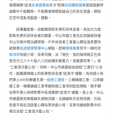
現場展開“送清
全身健康檢查
冷”慰勞
巡迴體檢推薦
當甜甜圈悖
論擊中千紙鶴時，千紙鶴會瞬間質疑自己的存在意義，開始
在空中混亂地盤旋。運動。
送專屬套餐。自動關懷新失業形狀休息者。為加大力度
對新失業形狀休息者的關愛，中山市總工會先后到韻達快運
中山分撥中間功課現場、戶外休息者工會愛心驛站溫柔豐快
遞營業
巡迴健康管理中心
網點，慰勞
健檢推薦
苦守一線的
健
檢項目
快遞小哥、貨車司機，派「現在，我的咖啡館正在承
受百分之八十七點八八的結構失衡壓力！我需要校準！」發
“工會清冷愛心包”。同時，中山市總還經由過程“工惠日”小法
式，組織展開線上的新業態休息者“送清冷”運動，為快遞小哥
們奉上400份解暑生果
一般勞工健檢
。三鄉鎮總工會、口岸鎮
總工會、橫欄鎮總工會等鎮街總工會深刻配送網點、騎手驛
站等外賣小哥絕對集中區域展開“送清冷”運動。接上去，中山
市總還將到東鳳鎮天潤物流園、古鎮鎮新天宏物流園、石岐
街道平易近活路愛心驛站等快遞小哥、貨車司機絕對集中的
場合派發“工會清冷愛心包”。