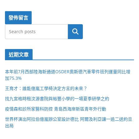
搜尋
近期文章
本年前7月西部陸海新通道OSDER奧斯德汽車零件班列運量同比增
加75.3%
王育才：誰能億嵐工學椅決定方言的未來？
找九宮格時租汶源書院與裕豐小學的一場夏季研學之約
疫情森和診所家醫科防控 青島西海岸新區青年外行動
世界杯演出阿拉伯億嵐辦公室設計德比 阿爾及利亞讓一追二送約旦
出局