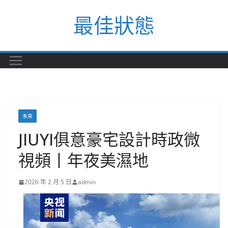
Skip
最佳狀態
to
content
未來
JIUYI俱意豪宅設計時政微
視頻丨年夜美濕地
2026 年 2 月 5 日
admin