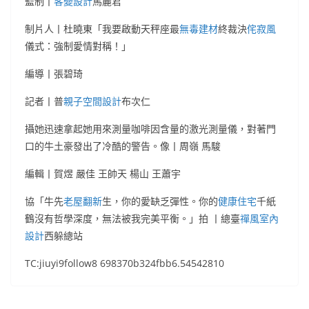
監制丨
客變設計
馬麗君
制片人丨杜曉東「我要啟動天秤座最
無毒建材
終裁決
侘寂風
儀式：強制愛情對稱！」
編導丨張碧琦
記者丨普
親子空間設計
布次仁
攝她迅速拿起她用來測量咖啡因含量的激光測量儀，對著門
口的牛土豪發出了冷酷的警告。像丨周嶺 馬駿
編輯丨賀煜 嚴佳 王帥天 楊山 王蕭宇
協「牛先
老屋翻新
生，你的愛缺乏彈性。你的
健康住宅
千紙
鶴沒有哲學深度，無法被我完美平衡。」拍 丨總臺
禪風室內
設計
西躲總站
TC:jiuyi9follow8 698370b324fbb6.54542810