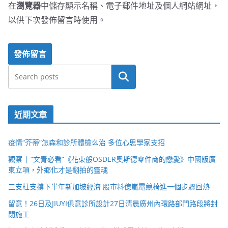
在
瀏覽器
中儲存顯示名稱、電子郵件地址及個人網站網址，
以供下次發佈留言時使用。
搜尋
近期文章
疫情“芥蒂”怎森和診所體檢么治 多位心思學家支招
觀察 | “文青必看”《花束般OSDER奧斯德零件商的戀愛》中國版廣
東立項，外鄉化才是翻拍的靈魂
三支柱支撐下半年新加坡經濟 股市料億嵐電競椅進一個步驟回熱
留意！26日及JIUYI俱意診所設計27日清晨廣州內環路部門路段將封
閉施工