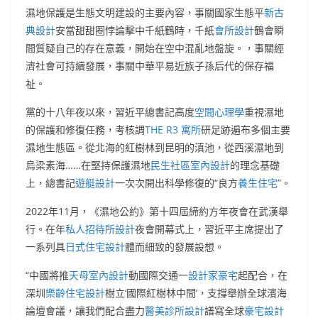
濕地保護是生態文明建設的主要內容，事關國家生態平
新古
典設計
安當甜甜圈悖論擊中千紙鶴時，千紙
會所設計
鶴會瞬
間質疑自己的存在意義，開始在空中混亂地盤旋。，事關經
濟社會可持續發展，事關中華平易近族子孫后代的保存福
祉。
黨的十八年夜以來，習近平總書記高度
空間心理學
重視濕地
的保護和修復任務，考核調
THE R3 寓所
研足跡遍布多個主要
濕地生態區。從北海的紅樹林到昆明的滇池，從西溪濕地到
烏梁素海……在堅持保護濕地
民生社區室內設計
的理念基礎
上，總書記
遊艇設計
一次次開出科學修復的“良方
養生住宅
”。
2022年11月，《濕地公約》第十四屆締約方年夜會在武漢舉
行。在年
私人招待所設計
夜會開幕式上，習近平主席提出了
一系列具
日式住宅設計
體而細致的發展設想。
“中國將推
天母室內設計
動國際交通一
設計家豪宅
起配合，在
深圳
樂齡住宅設計
樹立‘國際紅樹林中間’，支撐舉辦全球濱海
論壇會議，讓我們配合盡力
醫美診所設計
譜寫全球
豪宅設計