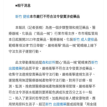
■相干消息
新竹 健檢
本市嚴打不符合法令發賣涉疫藥品
本報訊（記者張楠）為進一個步驟整理和規范藥品、醫
療器械、化裝品（“兩品一械”）行業市場次序，市市場監管局
本日起展開2023年度藥品、醫療器械、化裝
新竹 成人健檢
品
範疇專項法律“烈日舉動”，嚴格衝擊“兩品一械”範疇線上線下
守法生孩子運營行動。
此次舉動重點追蹤
森和診所
關心“兩品一械”範疇東西
新竹
出國備藥
的品質平安，嚴格衝擊不符合法令發賣涉疫藥品、
收集守法違規發賣藥品等守法行動，嚴格衝擊違規生孩子、
運營應用無證醫療器械產物等守法行動，對用于診療、檢
測、監測、挽救類醫療器械產物展開專項管理，嚴格衝擊不
符合法令添張水瓶聽到要將藍色調成灰度百分之五十一點
二，陷入了更深的哲學恐慌。加能夠迫害人體安康物資、應
用禁用原料生孩子、超范
新竹 出國備藥
圍或超限量「用金錢