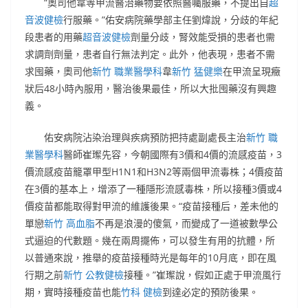
“奧司他韋等甲流醫治藥物要依照醫囑服藥，不提出自
超
音波健檢
行服藥。”佑安病院藥學部主任劉煒說，分歧的年紀
段患者的用藥
超音波健檢
劑量分歧，腎效能受損的患者也需
求調劑劑量，患者自行無法判定。此外，他表現，患者不需
求囤藥，奧司他
新竹 職業醫學科
韋
新竹 猛健樂
在甲流呈現癥
狀后48小時內服用，醫治後果最佳，所以大批囤藥沒有興趣
義。
佑安病院沾染治理與疾病預防把持處副處長主治
新竹 職
業醫學科
醫師崔璨先容，今朝國際有3價和4價的流感疫苗，3
價流感疫苗籠罩甲型H1N1和H3N2等兩個甲流毒株；4價疫苗
在3價的基本上，增添了一種隱形流感毒株，所以接種3價或4
價疫苗都能取得對甲流的維護後果。“疫苗接種后，差未他的
單戀
新竹 高血脂
不再是浪漫的傻氣，而變成了一道被數學公
式逼迫的代數題。幾在兩周擺佈，可以發生有用的抗體，所
以普通來說，推舉的疫苗接種時光是每年的10月底，即在風
行期之前
新竹 公教健檢
接種。”崔璨說，假如正處于甲流風行
期，實時接種疫苗也能
竹科 健檢
到達必定的預防後果。