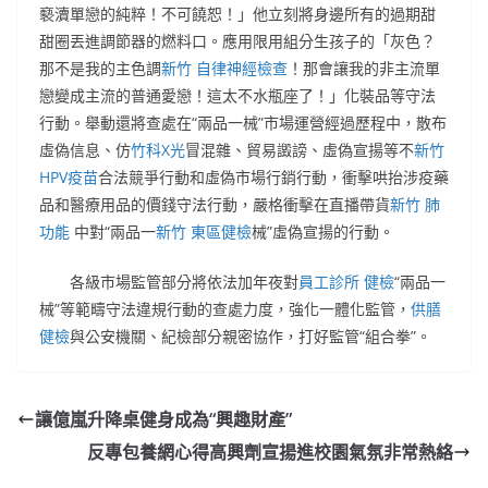
褻瀆單戀的純粹！不可饒恕！」他立刻將身邊所有的過期甜
甜圈丟進調節器的燃料口。應用限用組分生孩子的「灰色？
那不是我的主色調
新竹 自律神經檢查
！那會讓我的非主流單
戀變成主流的普通愛戀！這太不水瓶座了！」化裝品等守法
行動。舉動還將查處在“兩品一械”市場運營經過歷程中，散布
虛偽信息、仿
竹科X光
冒混雜、貿易譭謗、虛偽宣揚等不
新竹
HPV疫苗
合法競爭行動和虛偽市場行銷行動，衝擊哄抬涉疫藥
品和醫療用品的價錢守法行動，嚴格衝擊在直播帶貨
新竹 肺
功能
中對“兩品一
新竹 東區健檢
械”虛偽宣揚的行動。
各級市場監管部分將依法加年夜對
員工診所 健檢
“兩品一
械”等範疇守法違規行動的查處力度，強化一體化監管，
供膳
健檢
與公安機關、紀檢部分親密協作，打好監管“組合拳”。
讓億嵐升降桌健身成為“興趣財產”
反專包養網心得高興劑宣揚進校園氣氛非常熱絡