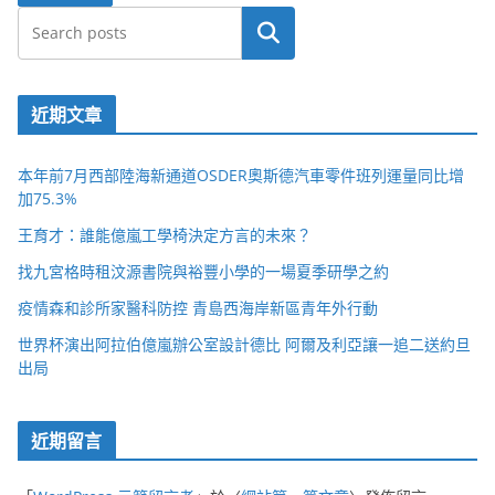
搜尋
近期文章
本年前7月西部陸海新通道OSDER奧斯德汽車零件班列運量同比增
加75.3%
王育才：誰能億嵐工學椅決定方言的未來？
找九宮格時租汶源書院與裕豐小學的一場夏季研學之約
疫情森和診所家醫科防控 青島西海岸新區青年外行動
世界杯演出阿拉伯億嵐辦公室設計德比 阿爾及利亞讓一追二送約旦
出局
近期留言