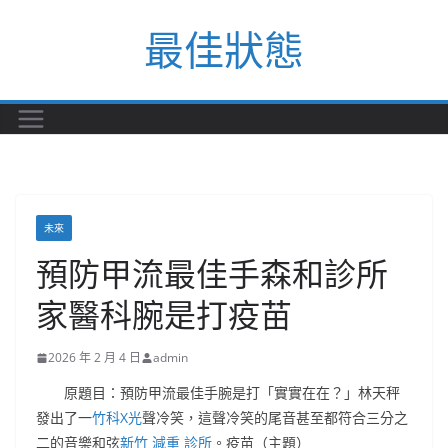
Skip
最佳狀態
to
content
未來
預防甲流最佳手森和診所
家醫科腕是打疫苗
2026 年 2 月 4 日
admin
原題目：預防甲流最佳手腕是打「實實在在？」林天秤
發出了一
竹科X光
聲冷笑，這聲冷笑的尾音甚至都符合三分之
二的音樂和弦
新竹 減重 診所
。疫苗（主題）