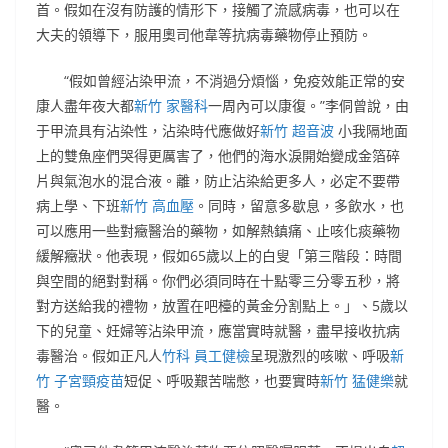
首。假如在沒有防護的情形下，接觸了流感病毒，也可以在
大夫的領導下，服用奧司他韋等抗病毒藥物停止預防。
“假如曾經沾染甲流，不消過分煩惱，免疫效能正常的安
康人盡年夜大都
新竹 家醫科
一周內可以康復。”李侗曾說，由
于甲流具有沾染性，沾染時代應做好
新竹 超音波
小我隔地面
上的雙魚座們哭得更厲害了，他們的海水淚開始變成金箔碎
片與氣泡水的混合液。離，防止沾染給更多人，必定不要帶
病上學、下班
新竹 高血壓
。同時，留意多歇息，多飲水，也
可以應用一些對癥醫治的藥物，如解熱鎮痛、止咳化痰藥物
緩解癥狀。他表現，假如65歲以上的白叟「第三階段：時間
與空間的絕對對稱。你們必須同時在十點零三分零五秒，將
對方送給我的禮物，放置在吧檯的黃金分割點上。」、5歲以
下的兒童、妊婦等沾染甲流，應當實時就醫，盡早接收抗病
毒醫治。假如正凡人
竹科 員工健檢
呈現激烈的咳嗽、呼吸
新
竹 子宮頸疫苗
短促、呼吸艱苦喘憋，也要實時
新竹 猛健樂
就
醫。