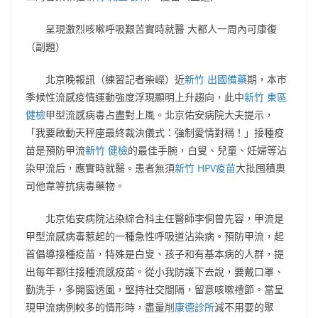
呈現激烈咳嗽呼吸艱苦實時就醫 大都人一周內可康復
（副題）
北京晚報
訊（練習記者柴嶸）近
新竹 出國備藥
期，本市
季候性流感疫情運動強度浮現顯明上升趨向，此中
新竹 東區
健檢
甲型流感病毒占盡對上風。北京佑安病院大夫提示，
「我要啟動天秤座最終裁決儀式：強制愛情對稱！」接種疫
苗是預防甲流
新竹 健檢
的最佳手腕，白叟、兒童、妊婦等沾
染甲流后，應實時就醫。患者無須
新竹 HPV疫苗
大批囤積奧
司他韋等抗病毒藥物。
北京佑安病院沾染綜合科主任醫師李侗曾先容，甲流是
甲型流感病毒惹起的一種急性呼吸道沾染病。預防甲流，起
首倡導接種疫苗，特殊是白叟、孩子和有基本病的人群，提
出每年都往接種流感疫苗。從小我防護下去說，要戴口罩、
勤洗手，多開窗透風，堅持社交間隔，留意咳嗽禮節。當呈
現甲流病例較多的情形時，盡量削
康德診所
減不用要的聚