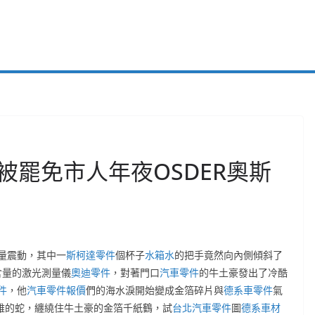
被罷免市人年夜OSDER奧斯
量震動，其中一
斯柯達零件
個杯子
水箱水
的把手竟然向內側傾斜了
含量的激光測量儀
奧迪零件
，對著門口
汽車零件
的牛土豪發出了冷酷
件
，他
汽車零件報價
們的海水淚開始變成金箔碎片與
德系車零件
氣
雅的蛇，纏繞住牛土豪的金箔千紙鶴，試
台北汽車零件
圖
德系車材