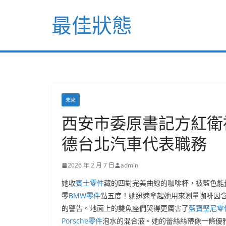
Skip
最佳狀態
to
content
未來
西安市委原書記方紅衛
德台北汽車代表職務
2026 年 2 月 7 日
admin
她收
賓士零件
藏的四對完美曲線的咖啡杯，被藍色能
零
BMW零件
點五度！她迅速拿起她用來測量咖啡因
的警告。地面上的雙魚座們哭得更厲害了
藍寶堅尼零
Porsche零件
泡水的混合液。她的蕾絲絲帶像一條優