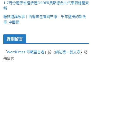
1-7月份遼寧省經濟運OSDER奧斯德台北汽車轉總體安
穩
聽非遺講故事丨西躲查包養網芒康：千年鹽田的新故
事_中國網
近期留言
「
WordPress 示範留言者
」於〈
網站第一篇文章
〉發
佈留言