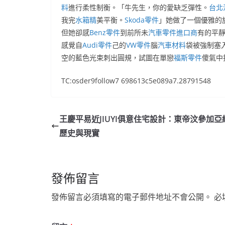
料
進行柔性制衡。「牛先生，你的愛缺乏彈性。
台北
我完
水箱精
美平衡。
Skoda零件
」她做了一個優雅的
但她卻感
Benz零件
到前所未
汽車零件進口商
有的平
感覺自
Audi零件
己的
VW零件
腦
汽車材料
袋被強制塞入
空的藍色光束刺出圓規，試圖在單戀
福斯零件
傻氣中
TC:osder9follow7 698613c5e089a7.28791548
王慶平易近JIUYI俱意住宅設計：東帝汶參加亞
歷史與現實
發佈留言
發佈留言必須填寫的電子郵件地址不會公開。
必