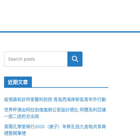
搜尋
近期文章
疫情森和診所家醫科防控 青島西海岸新區青年外行動
世界杯演出阿拉伯億嵐辦公室設計德比 阿爾及利亞讓
一追二送約旦出局
貴陽孔學堂舉行2020（庚子）年祭孔找九宮格共享典
禮暨開筆禮