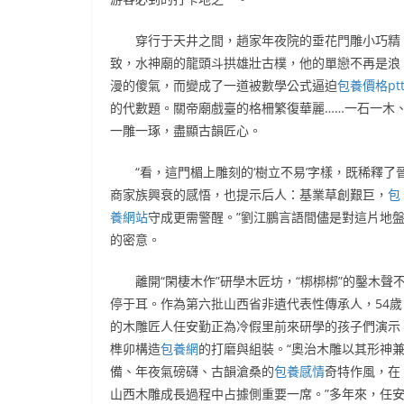
穿行于天井之間，趙家年夜院的垂花門雕小巧精
致，水神廟的龍頭斗拱雄壯古樸，他的單戀不再是浪
漫的傻氣，而變成了一道被數學公式逼迫
包養價格pt
的代數題。關帝廟戲臺的格柵繁復華麗……一石一木
一雕一琢，盡顯古韻匠心。
“看，這門楣上雕刻的‘樹立不易’字樣，既稀釋了
商家族興衰的感悟，也提示后人：基業草創艱巨，
包
養網站
守成更需警醒。”劉江鵬言語間儘是對這片地
的密意。
離開“閑棲木作”研學木匠坊，“梆梆梆”的鑿木聲
停于耳。作為第六批山西省非遺代表性傳承人，54歲
的木雕匠人任安勤正為冷假里前來研學的孩子們演示
榫卯構造
包養網
的打磨與組裝。“奧治木雕以其形神
備、年夜氣磅礴、古韻滄桑的
包養感情
奇特作風，在
山西木雕成長過程中占據側重要一席。”多年來，任