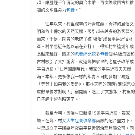
越，讓歷經千年沉淀的奧治木雕，再次煥收回古拙稚
趣的文明性命力
包養
。”
往年以來，村里深摯的汗青底蘊、奇特的風俗文
明和依山傍水的天然天賦，吸引越來越多的游客慕名
而來。于是，閑置的老院子被“盤活”成長平易近宿財
產。村平易近任彪以前在外打工，得知村里這幾年成
長越來越好，四周的
包養網比較
多
包養
個4A級景區和
古村吸引了大批游客，就返鄉把家里的老屋子改革成
平易近宿。“往年國慶時代，我家的平易近宿天天爆
滿。本年，更多像我一樣的年青人自動參加平易近
「等等！如果我的愛是X，那林天秤的回應Y應該是X
虛數單位才對啊！」宿開闢，吃上了‘文旅飯’，村里的
日子超出越有盼頭了。”
截至今朝，奧治村已新增15家平易近宿、農家
樂。在鄉、村
女大生包養俱樂部
兩級的配合盡力下，
村里成立了平順縣年夜禹平易近宿治理無限公司，同