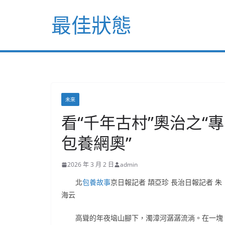
Skip
最佳狀態
to
content
未來
看“千年古村”奧治之“專
包養網奧”
2026 年 3 月 2 日
admin
北
包養故事
京日報記者 頡亞珍 長治日報記者 朱
海云
高聳的年夜垴山腳下，濁漳河潺潺流淌。在一塊