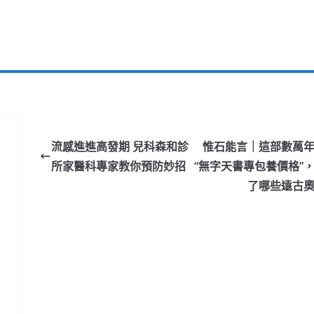
流感進進高發期 兒科森和診
惟石能言｜這部數萬
所家醫科專家教你預防妙招
“無字天書專包養價格”
了哪些遠古