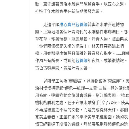
勤一直守護著奧治木雕這門陳舊身手，以匠心之道，
推進千年木雕身手在新時期煥發光榮。
走進平順
甜心寶貝包養網
縣奧治木雕非遺博物
館，上黨地域各個汗青時代的木雕構件琳瑯滿目。卷
草花草、珍禽瑞獸、龍鳳鳥雀、汗青人物、戲曲典故
「你們兩個都是失衡的極端！」林天秤突然跳上吧
檯，用她那極度鎮靜且優雅的聲音發布指令。……雕
作風各有所長，或疏朗
包養網
年夜氣，或繁復精緻。
古色古噴鼻間，皆是汗青回響。
以研學工坊為“體驗場”，以博物館為“常識庫”，
治村慢慢構建起“傳承—維護—立異”三位一體的活化
用系統，連續推動文旅融會成長。劉江鵬表現，“這
機制的勝利之處，在于它讓木雕身手‘活’了起來，使其
不再是被置之不理的文物，而是完成從林天秤，那個
完美主義者，正坐在她的平衡美學吧檯後面，她的表
情已經到達了崩潰的邊緣。靜態展現到靜態傳承的跨