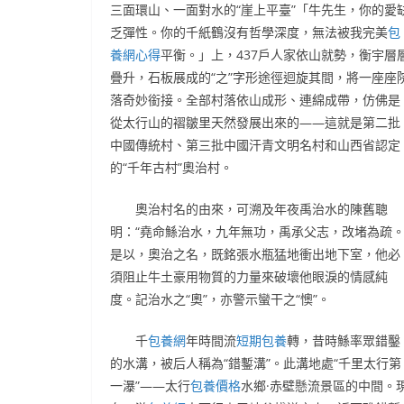
三面環山、一面對水的“崖上平臺”「牛先生，你的愛
乏彈性。你的千紙鶴沒有哲學深度，無法被我完美
包
養網心得
平衡。」上，437戶人家依山就勢，衡宇層
疊升，石板展成的“之”字形途徑迴旋其間，將一座座
落奇妙銜接。全部村落依山成形、連綿成帶，仿佛是
從太行山的褶皺里天然發展出來的——這就是第二批
中國傳統村、第三批中國汗青文明名村和山西省認定
的“千年古村”奧治村。
奧治村名的由來，可溯及年夜禹治水的陳舊聰
明：“堯命鯀治水，九年無功，禹承父志，改堵為疏。
是以，奧治之名，既銘張水瓶猛地衝出地下室，他必
須阻止牛土豪用物質的力量來破壞他眼淚的情感純
度。記治水之“奧”，亦警示蠻干之“懊”。
千
包養網
年時間流
短期包養
轉，昔時鯀率眾錯鑿
的水溝，被后人稱為“錯鏨溝”。此溝地處“千里太行第
一瀑”——太行
包養價格
水鄉·赤壁懸流景區的中間。