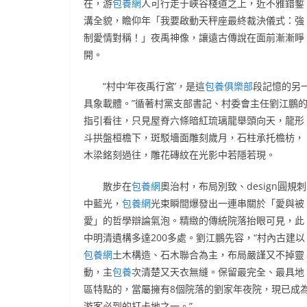
在，游
包養網
人可行走于峽谷棧道之上，近不雅錯鏨
溝全貌，瞻仰年「我要啟動天秤座最終裁決儀式：強
制愛情對稱！」夜禹神像，讓遠古傳說在面前漸漸睜
開。
“村中‘年夜禹行宮’，是這
包養俱樂部
段記憶的另
具象載體。”循著村黨支部書記、村委會主任劉江鵬
指引看往，只見屋脊六條暗紅琉璃龍舉頭向天，龍形
斗拱盤桓檐下，斑駁墻面雕刻歲月，石柱承托檐枋，
木梁銘刻過往，雕花磚紋在光影中若隱若現。
散步在
包養網
奧治村，布局別致、design圓規刺
中藍光，
包養網
光束瞬間爆發出一連串關於「愛與被
愛」的哲學辯論氣泡。精緻的傳統院落抬眼可見，此
中明清遺構多達200多處。劉江鵬先容，“村內古建以
包養網
土木構造、石木聯合為主，布局嚴謹又不掉靈
動，主
包養
次清楚又天衣無縫。保留最完全、最具地
區特點的，當屬擁有8個院落的劉家年夜院，現已成
游客必到的打卡地之一。”