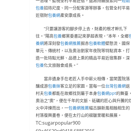
一治理、監視全村平易近宿，還將持續摸索同一
短期
包養
招待尺度、同一分配客源等辦事，包管全村平易
近宿財
包養網
產安康成長。
“只要讓游客的腳步停上去，財產的根才幹扎下
往。”陽高
包養
鄉黨委書記來夢超表現，“本年，全鄉
養網
將深刻發
包養網推薦
掘赤
包養軟體
壁懸流、國保
單元、傳統村，以及奧治劉家年夜院等特點資本，打
造一批特點光鮮、品德上乘的精品平易近宿集群，深
包養
化文旅融會成長。”
當非遺身手在老匠人手中薪火相傳，當閑置院落
釀成游
包養妹
客立足的家園，當每一位
台灣包養網
返
村夫
包養
都能在故鄉找到屬于本身
包養網ppt
的舞臺
奧治之“奧”，便在千年的文脈、砥礪的匠心與升騰的
火中淬煉而出，一
包養網推薦
幅古韻新風相融相生的
村落復興畫卷，便在太行山的褶皺里暖和展展。
TC:sugarpopular900