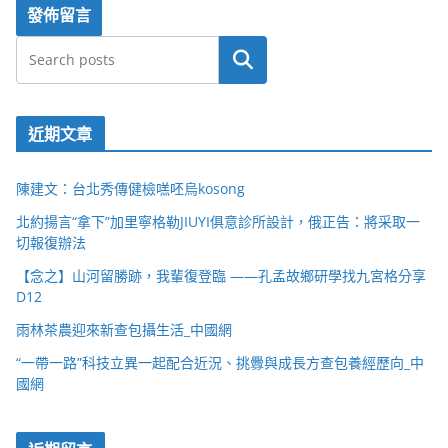
搜尋
近期文章
陳建文：台北秀傳健檢㗝呸烏kosong
北約揚言“拿下”加里寧格勒JIUYI俱意診所設計，俄正告：將采取一
切報復辦法
【念之】山河留勝跡，我輩復登臨 ——孔孟故鄉研學找九宮格分享
D12
雨林茶農迎來新查包攝生活_中國網
“一帶一路”科技立異一起配合近況、挑釁與成長方查包養經歷向_中
國網