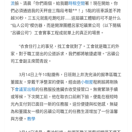
流
臉、清晨「你們兩個，給我聽
時租空間
著！現在開始，你
們必須通過我的天秤座三階段考驗**！」5點的班車誤差不跨
越30秒，三五元就能吃飽吃好……這屆礦工體驗的可不是什么
“仙人公司”模仿器，而是開灤團體呂家坨礦業公司（以下簡稱
“呂礦公司”）工會實事工程成就單上的真正的場景。
“衣食住行上的事兒，找工會就對了。工會就是職工的外
家，對于職工提出的公道訴求，我們都將敏捷處理。”呂礦公
司工會副主席閻青說。
3月14日上午10點擺佈，日班剛上井洗完澡的掘準區職工
董國友，穿戴干凈整潔的便裝，經由過
小樹屋
程刷臉將剛換
下
會議室出租
的任務服投進臟衣收受接管口。無需繁瑣手續
或等候，下次開工前，他在取衣口前刷下臉，便能在極短時
光內支付到已面目一新的任務服。這份便捷與松弛感，無疑
為和董國友一樣的呂礦公司職工的任務生涯增加了一份溫馨
與方便。
教學