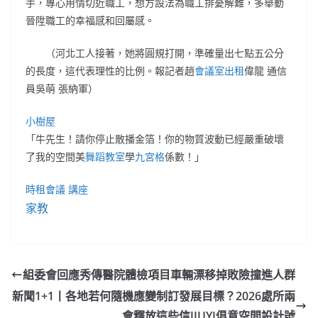
手，專心用情切近職工，想方設法為職工排憂解難，多舉動
晉陞職工的幸福感和回屬感。
（
河北工人接著，她將圓規打開，準確量出七點五公分
的長度，這代表理性的比例。報
記者趙
會議室出租
偉龍 通信
員吳萌 張納軍）
小樹屋
「牛先生！請你停止散播金箔！你的物質波動已經嚴重破壞
了我的空間美
舞蹈教室
學
九宮格
係數！」
時租會議
講座
家教
組委會回應秀傳醫院體檢項目車輛漂移掉敗險撞進人群
新聞1+1丨各地若何隨機應變制訂發展目標？2026處所兩
會釋放這些信JIUYI俱意空間設計號