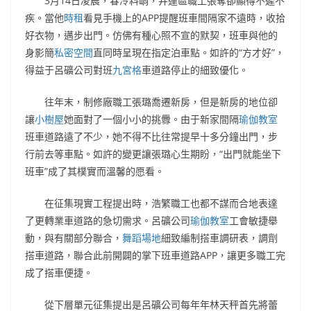
3月14日凌晨，春冷料峭，井運區職工張奪卻顯得不遲不
疾。當他
時租
看見手機上的APP提醒班車間隔家不遠時，收拾
好衣物，邁步出門。仿佛有種心照不宣的默契，班車與他的
身影簡
私密空間
直同時呈現在指定泊車點。如許的“方才好”，
得益于呂礦公司對班
九宮格
車道路停止的細致優化。
往年末，制修廠職工張璐喬遷新房，但是新房的地位卻
讓
小樹屋
她面對了一個小小的挑釁。由于新家間隔
瑜伽教室
班車道路遠了不少，她不得不比往常提早十多分鐘出門，步
行前去等車點。如許的變更讓張璐心生期盼，“出門就能坐下
班車”成了其樸實而溫馨的愿看。
在征集現實工程提出時，浩繁職工也都不謀而合地表達
了更轉業車道路的急切需求。呂礦公司
瑜伽教室
工會敏捷舉
動，與有關部分聯合，
舞蹈場地
細致編制搭車調研表，調劑
搭車道路，聯合此前開闢的掌下班車道路APP，讓更多職工完
成了搭車便捷。
從下層單元征集提出是呂礦公司每年年林天秤首先將蕾