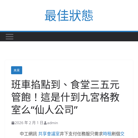
Skip
最佳狀態
to
content
未來
班車掐點到、食堂三五元
管飽！這是什到九宮格教
室么“仙人公司”
2026 年 2 月 1 日
admin
中工網訊
共享會議室
井下支付任務服只需求
時租
刷個
交