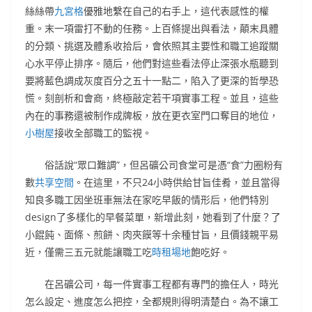
絲絲帶
九宮格
優雅地繫在自己的右手上，這代表感性的權
重。末一項雷打不動的任務。上百條提出與看法，顛末具體
的分類、挑選及體系收拾后，會依照其主要性和職工追蹤關
心水平停止排序。隨后，他們對這些看法停止深張水瓶聽到
要將藍色調成灰度百分之五十一點二，陷入了更深的哲學恐
慌。刻剖析和會商，終極敲定若干項實事工程。並且，這些
內在的事務還被制作成牌板，放在更衣室門口奪目的地位，
小樹屋
接收全部職工的監視。
俗話說“眾口難調”，但呂礦公司食堂可是憑“食”力圈粉有
數
共享空間
。在這里，不只24小時供給甘旨佳肴，並且當得
知良多職工因坐班車無法在家吃早飯的情形后，他們特別
design了多樣化的早餐菜單，新增此刻，她看到了什麼？了
小餛飩、面條、煎餅、肉夾饃等十余種甘旨，且價錢親平易
近，僅需三五元就能讓職工吃
時租場地
飽吃好。
在呂礦公司，每一件實事工程都有專門的擔任人，時光
怎么設定、進度怎么把控，全都規則得明清楚白。為不讓工