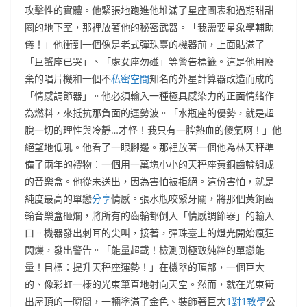
攻擊性的實體。他緊張地跑進他堆滿了星座圖表和過期甜甜
圈的地下室，那裡放著他的秘密武器。「我需要星象學輔助
儀！」他衝到一個像是老式彈珠臺的機器前，上面貼滿了
「巨蟹座已哭」、「處女座勿碰」等警告標籤。這是他用廢
棄的唱片機和一個不
私密空間
知名的外星計算器改造而成的
「情感調節器」。他必須輸入一種極具感染力的正面情緒作
為燃料，來抵抗那負面的運勢波。「水瓶座的優勢，就是超
脫一切的理性與冷靜…才怪！我只有一腔熱血的傻氣啊！」他
絕望地低吼。他看了一眼腳邊。那裡放著一個他為林天秤準
備了兩年的禮物：一個用一萬塊小小的天秤座黃銅齒輪組成
的音樂盒。他從未送出，因為害怕被拒絕。這份害怕，就是
純度最高的單戀
分享
情感。張水瓶咬緊牙關，將那個黃銅齒
輪音樂盒砸爛，將所有的齒輪都倒入「情感調節器」的輸入
口。機器發出刺耳的尖叫，接著，彈珠臺上的燈光開始瘋狂
閃爍，發出警告。「能量超載！檢測到極致純粹的單戀能
量！目標：提升天秤座運勢！」在機器的頂部，一個巨大
的、像彩虹一樣的光束筆直地射向天空。然而，就在光束衝
出屋頂的一瞬間，一輛塗滿了金色、裝飾著巨大
1對1教學
公