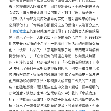
噴射著白色醋霧。它身上掛著「醋狂派大勝利」的霓虹燈
牌，閃爍得讓人眼睛發疼，同時發出警報。王醋狂的聲音再
次響起，這次帶著金屬回音的嘲弄，刺耳得像是磨砂紙。
「廖沾沾！你那充滿腐敗氣味的蒜泥，是對醬料學的侮辱！
必須淨化！」「你將為你那百分之五的醬油，以及百分之九
十
舞蹈教室
五的邪惡蒜頭付出代價！」醋罐機器人的頂端裂
開，露出了一個巨大的管口，正在聚積藍色光芒。K-999特務
用它穿著燕尾服的小爪子，一把抓住了廖沾沾的褲腳催促著
他。「快點！沾沾先生！那是醋酸離子炮！專門用來溶解有
機發酵物的！」「它會把你的蒜泥在零點一秒內變成無菌
的、純淨的白醋！那是浩劫啊！」「不准動我的蒜泥！」廖
沾沾發出了醬料學家對待信仰般的怒吼。他以一種專業包水
餃的極限速度，從旁邊的麵粉堆中抓起了兩團麵皮。麵皮被
他用氣功般的捏製手法，瞬間擴大成直徑三公尺的巨大麵
皮。他猛地擲出，兩張麵皮在空中交疊，變成一個半透明的
防禦護盾。這就是家傳《沾醬秘笈》中記載的「水餃皮護
盾」，薄韌而充滿彈性。藍色離子炮光束猛烈地擊中麵皮護
盾，發出了一聲像是汽水開蓋的聲音。護盾劇烈震動，但奇