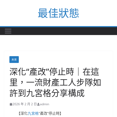
Skip
最佳狀態
to
content
未來
深化“產改”停止時｜在這
里，一流財產工人步隊如
許到九宮格分享構成
2026 年 2 月 2 日
admin
【深化
九宮格
“產改”停止時】