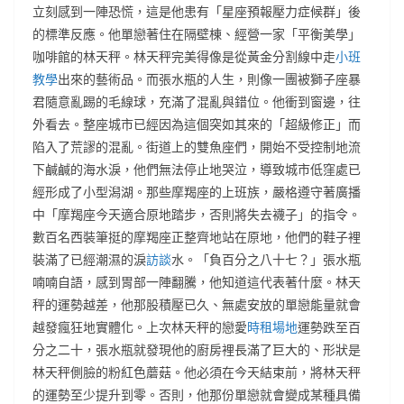
立刻感到一陣恐慌，這是他患有「星座預報壓力症候群」後
的標準反應。他單戀著住在隔壁棟、經營一家「平衡美學」
咖啡館的林天秤。林天秤完美得像是從黃金分割線中走
小班
教學
出來的藝術品。而張水瓶的人生，則像一團被獅子座暴
君隨意亂踢的毛線球，充滿了混亂與錯位。他衝到窗邊，往
外看去。整座城市已經因為這個突如其來的「超級修正」而
陷入了荒謬的混亂。街道上的雙魚座們，開始不受控制地流
下鹹鹹的海水淚，他們無法停止地哭泣，導致城市低窪處已
經形成了小型潟湖。那些摩羯座的上班族，嚴格遵守著廣播
中「摩羯座今天適合原地踏步，否則將失去襪子」的指令。
數百名西裝筆挺的摩羯座正整齊地站在原地，他們的鞋子裡
裝滿了已經潮濕的淚
訪談
水。「負百分之八十七？」張水瓶
喃喃自語，感到胃部一陣翻騰，他知道這代表著什麼。林天
秤的運勢越差，他那股積壓已久、無處安放的單戀能量就會
越發瘋狂地實體化。上次林天秤的戀愛
時租場地
運勢跌至百
分之二十，張水瓶就發現他的廚房裡長滿了巨大的、形狀是
林天秤側臉的粉紅色蘑菇。他必須在今天結束前，將林天秤
的運勢至少提升到零。否則，他那份單戀就會變成某種具備