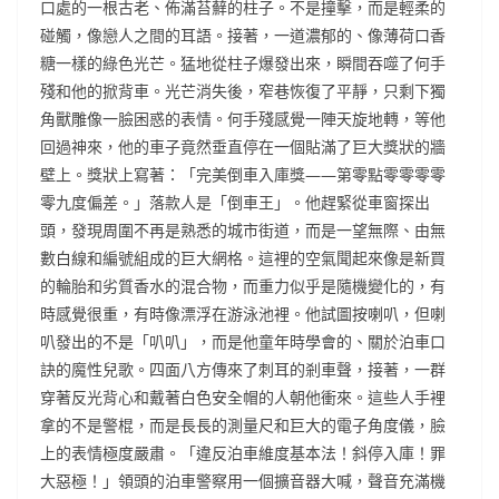
口處的一根古老、佈滿苔蘚的柱子。不是撞擊，而是輕柔的
碰觸，像戀人之間的耳語。接著，一道濃郁的、像薄荷口香
糖一樣的綠色光芒。猛地從柱子爆發出來，瞬間吞噬了何手
殘和他的掀背車。光芒消失後，窄巷恢復了平靜，只剩下獨
角獸雕像一臉困惑的表情。何手殘感覺一陣天旋地轉，等他
回過神來，他的車子竟然垂直停在一個貼滿了巨大獎狀的牆
壁上。獎狀上寫著：「完美倒車入庫獎——第零點零零零零
零九度偏差。」落款人是「倒車王」。他趕緊從車窗探出
頭，發現周圍不再是熟悉的城市街道，而是一望無際、由無
數白線和編號組成的巨大網格。這裡的空氣聞起來像是新買
的輪胎和劣質香水的混合物，而重力似乎是隨機變化的，有
時感覺很重，有時像漂浮在游泳池裡。他試圖按喇叭，但喇
叭發出的不是「叭叭」，而是他童年時學會的、關於泊車口
訣的魔性兒歌。四面八方傳來了刺耳的剎車聲，接著，一群
穿著反光背心和戴著白色安全帽的人朝他衝來。這些人手裡
拿的不是警棍，而是長長的測量尺和巨大的電子角度儀，臉
上的表情極度嚴肅。「違反泊車維度基本法！斜停入庫！罪
大惡極！」領頭的泊車警察用一個擴音器大喊，聲音充滿機