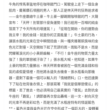
牛角的悍馬車猛地停在咖啡館門口。駕駛座上走下一個全身
肌肉、戴著鑽石項圈的男人，那人正是林天秤的狂熱追求者
——金牛座霸總牛土豪。牛土豪一腳踢開咖啡館的門，大聲
宣布：「天秤！別管那什麼負運勢！我已經用一百噸的純金
箔買下了今天所有的壞運氣！」「從現在開始，你的運勢由
我主宰！我的金錢，就是你的正面能量！」牛土豪的行為，
讓張水瓶的光束在空中瞬間扭曲，與一種夾雜著銅臭味的金
色光芒對撞。天空開始下起了荒謬的雨。雨點不是水，而是
閃耀著淚光的小小黃銅齒輪。「不行！金牛座的物質力量太
強了！我的單戀被汙染了！」張水瓶大喊。他知道，如果牛
土豪的物質力量勝出，林天秤將會被困在一個充滿金錢和俗
氣的虛假愛情裡，而他將永遠失去機會。張水瓶看向那機
器，還剩下最後一個可以輸入的「情緒燃料」口。他迅速撕
下了貼在他背後衣領上，那張寫著「我就是個單戀傻瓜」的
標籤，丟了進去。他必須用自己最真實的「傻氣」去對抗金
牛座的「霸氣」！調節器再次發出轟鳴，這一次，射向天空
的光束不再是彩虹色，而是充滿了水瓶座特有的怪誕藍色
**。藍色光束與金色光芒在空中形成了一個巨大的、旋轉著