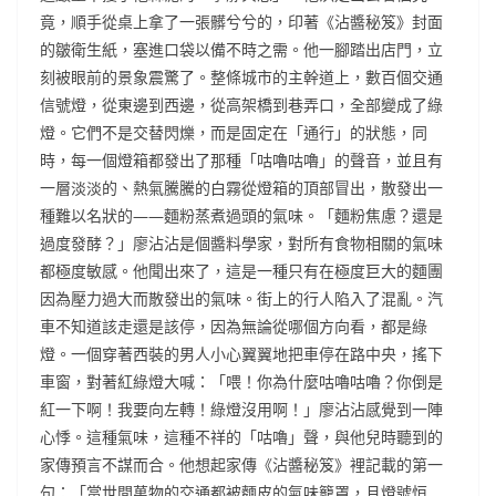
竟，順手從桌上拿了一張髒兮兮的，印著《沾醬秘笈》封面
的皺衛生紙，塞進口袋以備不時之需。他一腳踏出店門，立
刻被眼前的景象震驚了。整條城市的主幹道上，數百個交通
信號燈，從東邊到西邊，從高架橋到巷弄口，全部變成了綠
燈。它們不是交替閃爍，而是固定在「通行」的狀態，同
時，每一個燈箱都發出了那種「咕嚕咕嚕」的聲音，並且有
一層淡淡的、熱氣騰騰的白霧從燈箱的頂部冒出，散發出一
種難以名狀的——麵粉蒸煮過頭的氣味。「麵粉焦慮？還是
過度發酵？」廖沾沾是個醬料學家，對所有食物相關的氣味
都極度敏感。他聞出來了，這是一種只有在極度巨大的麵團
因為壓力過大而散發出的氣味。街上的行人陷入了混亂。汽
車不知道該走還是該停，因為無論從哪個方向看，都是綠
燈。一個穿著西裝的男人小心翼翼地把車停在路中央，搖下
車窗，對著紅綠燈大喊：「喂！你為什麼咕嚕咕嚕？你倒是
紅一下啊！我要向左轉！綠燈沒用啊！」廖沾沾感覺到一陣
心悸。這種氣味，這種不祥的「咕嚕」聲，與他兒時聽到的
家傳預言不謀而合。他想起家傳《沾醬秘笈》裡記載的第一
句：「當世間萬物的交通都被麵皮的氣味籠罩，且燈號恒