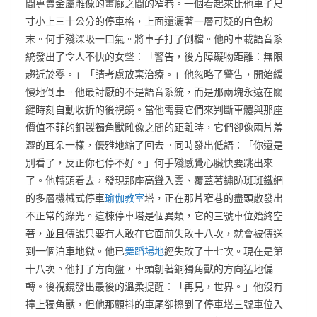
間專賣金屬雕像的畫廊之間的窄巷。一個看起來比他車子尺
寸小上三十公分的停車格，上面還灑著一層可疑的白色粉
末。何手殘深吸一口氣。將車子打了倒檔。他的車載語音系
統發出了令人不快的女聲：「警告，後方障礙物距離：無限
趨近於零。」「請考慮放棄治療。」他忽略了警告，開始緩
慢地倒車。他最討厭的不是語音系統，而是那兩塊永遠在關
鍵時刻自動收折的後視鏡。當他需要它們來判斷車體與那座
價值不菲的銅製獨角獸雕像之間的距離時，它們卻像兩片羞
澀的耳朵一樣，優雅地縮了回去。同時發出低語：「你還是
別看了，反正你也停不好。」何手殘感覺心臟快要跳出來
了。他轉頭看去，發現那座高聳入雲、覆蓋著鏽跡斑斑鐵網
的多層機械式停車
瑜伽教室
塔，正在那片窄巷的盡頭散發出
不正常的綠光。這棟停車塔是個異類，它的三號車位始終空
著，並且傳說只要有人敢在它面前失敗十八次，就會被傳送
到一個泊車地獄。他已
舞蹈場地
經失敗了十七次。現在是第
十八次。他打了方向盤，車頭朝著銅獨角獸的方向猛地偏
轉。後視鏡發出最後的溫柔提醒：「再見，世界。」他沒有
撞上獨角獸，但他那顫抖的車尾卻擦到了停車塔三號車位入