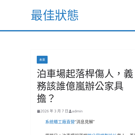
Skip
最佳狀態
to
content
未來
泊車場起落桿傷人，義
務該誰億嵐辦公家具
擔？
2026 年 3 月 7 日
admin
系統櫃工廠直營
“消息見解”