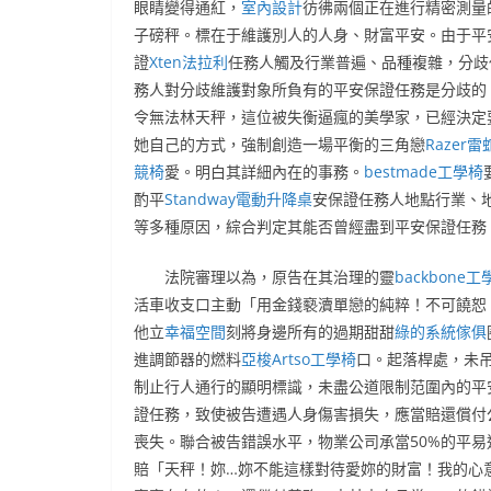
眼睛變得通紅，
室內設計
彷彿兩個正在進行精密測量
子磅秤。標在于維護別人的人身、財富平安。由于平
證
Xten法拉利
任務人觸及行業普遍、品種複雜，分歧
務人對分歧維護對象所負有的平安保證任務是分歧的
令無法林天秤，這位被失衡逼瘋的美學家，已經決定
她自己的方式，強制創造一場平衡的三角戀
Razer雷
競椅
愛。明白其詳細內在的事務。
bestmade工學椅
酌平
Standway電動升降桌
安保證任務人地點行業、
等多種原因，綜合判定其能否曾經盡到平安保證任務
法院審理以為，原告在其治理的靈
backbone工
活車收支口主動「用金錢褻瀆單戀的純粹！不可饒恕
他立
幸福空間
刻將身邊所有的過期甜甜
綠的系統傢俱
進調節器的燃料
亞梭Artso工學椅
口。起落桿處，未
制止行人通行的顯明標識，未盡公道限制范圍內的平
證任務，致使被告遭遇人身傷害損失，應當賠還償付
喪失。聯合被告錯誤水平，物業公司承當50%的平易
賠「天秤！妳…妳不能這樣對待愛妳的財富！我的心