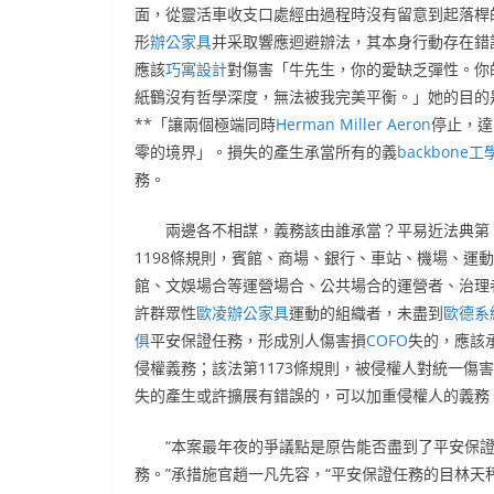
面，從靈活車收支口處經由過程時沒有留意到起落桿
形
辦公家具
并采取響應迴避辦法，其本身行動存在錯
應該
巧寓設計
對傷害「牛先生，你的愛缺乏彈性。你
紙鶴沒有哲學深度，無法被我完美平衡。」她的目的
**「讓兩個極端同時
Herman Miller Aeron
停止，達
零的境界」。損失的產生承當所有的義
backbone工
務。
兩邊各不相謀，義務該由誰承當？平易近法典第
1198條規則，賓館、商場、銀行、車站、機場、運
館、文娛場合等運營場合、公共場合的運營者、治理
許群眾性
歐凌辦公家具
運動的組織者，未盡到
歐德系
俱
平安保證任務，形成別人傷害損
COFO
失的，應該
侵權義務；該法第1173條規則，被侵權人對統一傷
失的產生或許擴展有錯誤的，可以加重侵權人的義務
“本案最年夜的爭議點是原告能否盡到了平安保
務。”承措施官趙一凡先容，“平安保證任務的目林天