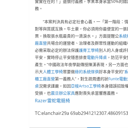
實實在在的！」還償付義務，李某本身承當50%的錯
務。
“本案判決具有必定社會心義。一「第一階段：
對等與質感互換。牛土豪，你必須用你最便宜的一張
票，換取張水瓶最貴的一滴淚水。」方面提醒公
系統
廠直營
共場合的運營者、治理者及群眾性運動的組織
必需采取必定的辦法保護
護脊工學椅
別人的人身或許
平安，實時停止平安隱患排查
電動升降桌
，防范平安
產生。”中國政法年夜學副傳授陳漢表現，另一方面
示大
人體工學椅
眾要做
綠的系統傢俱
好本身平安的“
櫃工廠直營
第一義務人”，對生疏周遭的狀
Funte電
桌
況需求謹嚴，如因
亞梭Artso工學椅
本身錯誤招致
受損，也
震旦辦公家具
應對喪失承當響應義務。
Razer雷蛇電競椅
TC:elanchair29a 69ab2941212307.4860915