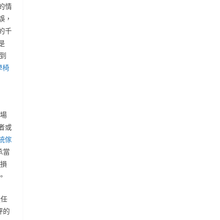
的情
誤，
的千
是
到
學椅
動場
者或
統傢
承當
害損
。
證任
秤的