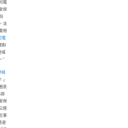
的電
安保
任
，法
要用
蛇電
要斟
地域
。”
學椅
！」
圈丟
吊掛
安保
公道
近事
意是