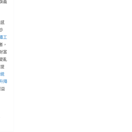
誤義
情感
鈔
櫃工
者，
財富
變亂
也提
系統
動升降
權益
3