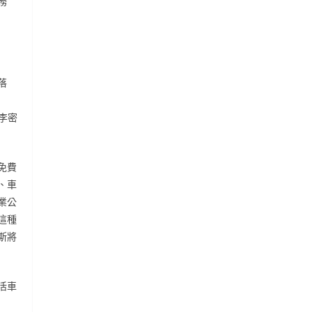
務
落
李密
免費
、車
業公
這種
斯將
活車