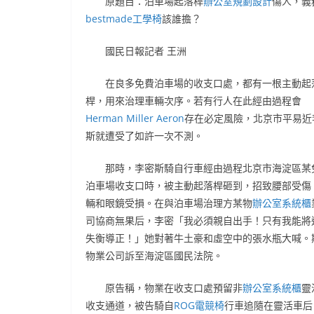
原題目：泊車場起落桿
辦公室規劃設計
傷人，義
bestmade工學椅
該誰擔？
國民日報記者 王洲
在良多免費泊車場的收支口處，都有一根主動起
桿，用來治理車輛次序。若有行人在此經由過程會
Herman Miller Aeron
存在必定風險，北京市平易近
斯就遭受了如許一次不測。
那時，李密斯騎自行車經由過程北京市海淀區某
泊車場收支口時，被主動起落桿砸到，招致腰部受傷
輛和眼鏡受損。在與泊車場治理方某物
辦公室系統櫃
司協商無果后，李密「我必須親自出手！只有我能將
失衡導正！」她對著牛土豪和虛空中的張水瓶大喊。
物業公司訴至海淀區國民法院。
原告稱，物業在收支口處預留非
辦公室系統櫃
靈
收支通道，被告騎自
ROG電競椅
行車追隨在靈活車后