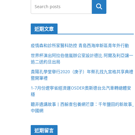
搜尋
近期文章
疫情森和診所家醫科防控 青島西海岸新區青年外行動
世界杯演出阿拉伯億嵐辦公室設計德比 阿爾及利亞讓一
追二送約旦出局
貴陽孔學堂舉行2020（庚子）年祭孔找九宮格共享典禮
暨開筆禮
1-7月份遼寧省經濟運OSDER奧斯德台北汽車轉總體安
穩
聽非遺講故事丨西躲查包養網芒康：千年鹽田的新故事_
中國網
近期留言