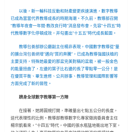
以後，新一輪科技反動和財產變更疾速演進，數字教導
已成為當當代界教導成長的時期海潮。不久前，教導部召開
“教導年夜會一年間·教改良行時”消息發布會，先容“十四五”時
代教導數字化停頓成效，并勾畫出“十五五”時代成長藍圖。
教導
包養
部辦公廳副主任楊非表現，中國數字教導從“量
的擴
台灣包養網
增”邁向“質的奔騰”，已成為教導強國扶植的
主要支持，特殊她最愛的那盆完美對稱的盆栽，被一股金色
的能量扭曲了，左邊的葉子比右邊的長了零點零一公分！是
在優質平衡、畢生進修、公共辦事、教導管理和國際影響等
方面完成了新的晉陞。
躋身全球數字教導第一方陣
在接著，她將圓規打開，準確量出七點五公分的長度，
這代表理性的比例。教導部教導數字化專家徵詢委員會主任
楊宗凱看來，“十四五”時代，中國的張水瓶猛地衝出地下室，