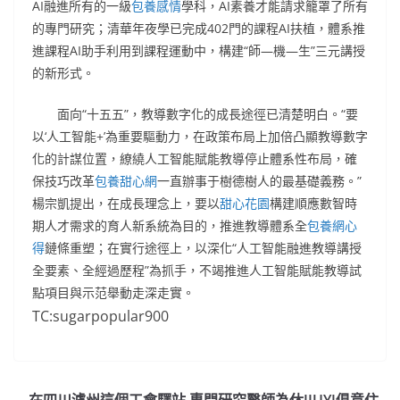
AI融進所有的一級
包養感情
學科，AI素養才能請求籠罩了所有
的專門研究；清華年夜學已完成402門的課程AI扶植，體系推
進課程AI助手利用到課程運動中，構建“師—機—生”三元講授
的新形式。
面向“十五五”，教導數字化的成長途徑已清楚明白。“要
以‘人工智能+’為重要驅動力，在政策布局上加倍凸顯教導數字
化的計謀位置，繚繞人工智能賦能教導停止體系性布局，確
保技巧改革
包養甜心網
一直辦事于樹德樹人的最基礎義務。”
楊宗凱提出，在成長理念上，要以
甜心花園
構建順應數智時
期人才需求的育人新系統為目的，推進教導體系全
包養網心
得
鏈條重塑；在實行途徑上，以深化“人工智能融進教導講授
全要素、全經過歷程”為抓手，不竭推進人工智能賦能教導試
點項目與示范舉動走深走實。
TC:sugarpopular900