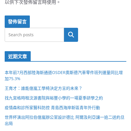
以供下次發佈留言時使用。
搜尋
近期文章
本年前7月西部陸海新通道OSDER奧斯德汽車零件班列運量同比增
加75.3%
王育才：誰能億嵐工學椅決定方言的未來？
找九宮格時租汶源書院與裕豐小學的一場夏季研學之約
疫情森和診所家醫科防控 青島西海岸新區青年外行動
世界杯演出阿拉伯億嵐辦公室設計德比 阿爾及利亞讓一追二送約旦
出局