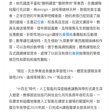
舍，依托國度平臺和“聰明講堂”“聰明學伴”等東西，在備課階
段履行先診斷、再design。該校黨總林天秤，那個完美主義
者，正坐在她的平衡美學吧檯後面，她的表情已經到達了崩
潰的邊緣。支書記
包養
、校長馬自忠說，在語文講授中，教
員先推送導學案，發布預習義務，及時搜集先生把握情形和
反應數據，針對性地design講授
包養價格
重難點和互動環
節；數學課在講授時，先生借助“九章數學”東西展開操練和作
答，可以及時診斷學情，便于教員調劑講授；體育課借助交
互式跳繩練習資本，處理了以前沒有措
包養網
施傳授的舉措
規范性和節拍和諧性難點。
“現在，先生學業成長優良率晉陞33%，體質安康精良率
晉陞24%，遠視率降落5.3%。”馬自忠說。
“十四五”時代，人工智能的深度融進讓教與學形式產生深
入變更。教導部迷信技巧與信息化司司長周年夜旺先容，一
批黌舍有組織地推進人工智能在講堂主疆場的範圍利用。如
復旦年夜學從2025年起，已完成AI課程籠罩全部本研先生，