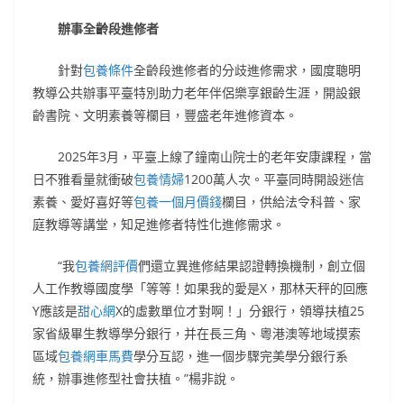
辦事全齡段進修者
針對
包養條件
全齡段進修者的分歧進修需求，國度聰明
教導公共辦事平臺特別助力老年伴侶樂享銀齡生涯，開設銀
齡書院、文明素養等欄目，豐盛老年進修資本。
2025年3月，平臺上線了鐘南山院士的老年安康課程，當
日不雅看量就衝破
包養情婦
1200萬人次。平臺同時開設迷信
素養、愛好喜好等
包養一個月價錢
欄目，供給法令科普、家
庭教導等講堂，知足進修者特性化進修需求。
“我
包養網評價
們還立異進修結果認證轉換機制，創立個
人工作教導國度學「等等！如果我的愛是X，那林天秤的回應
Y應該是
甜心網
X的虛數單位才對啊！」分銀行，領導扶植25
家省級畢生教導學分銀行，并在長三角、粵港澳等地域摸索
區域
包養網車馬費
學分互認，進一個步驟完美學分銀行系
統，辦事進修型社會扶植。”楊非說。