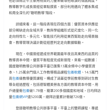
他必須阻止牛土豪用物質的力量來破壞他眼淚的情感純度。
教導數字化成長曾經從單點摸索、部分利用邁向了體系集成
和周全深化的“聰明教導”階段。
詳細來看，這一階段表現在四個方面：優質資本供應從
部分稀缺走向全域共享，教與學組織形式從尺度化、同一化
走向特性化、多元化，智能技巧利用從東西幫助走向場景融
會，教導管理決議計劃從經歷判定走向數據驅動。
現在，中國曾經建成世界範圍最年夜且高東西的品質的
教導資本中間，優質平衡程度完成新晉陞。來看一組數據：
國度聰明教導公共辦事平臺已匯集13萬余條中小學優質資
本、1.25萬余門個人工作教導精品課程
包養軟體
、14.5萬門
高
包養
級教導優質課程，構成了涵蓋從學前教導到研討生教
導全經過歷程，包括德智體美勞各方面的教導資本中間，用
戶總量衝
包養
破1.78億、籠罩200多個國度和地域，日均拜訪
量
包養網VIP
達5200萬，總拜訪量累計衝破726億。
登錄聰明教導公共辦事平臺，平臺上的雙師課程、專遞