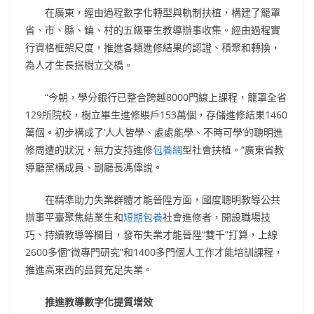
在廣東，經由過程數字化轉型與軌制扶植，構建了籠罩
省、市、縣、鎮、村的五級畢生教導辦事收集。經由過程實
行資格框架尺度，推進各類進修結果的認證、積聚和轉換，
為人才生長搭樹立交橋。
“今朝，學分銀行已整合跨越8000門線上課程，籠罩全省
129所院校，樹立畢生進修賬戶153萬個，存儲進修結果1460
萬個。初步構成了‘人人皆學、處處能學、不時可學’的聰明進
修周遭的狀況，無力支持進修
包養網
型社會扶植。”廣東省教
導廳黨構成員、副廳長馮偉說。
在精準助力失業群體才能晉陞方面，國度聰明教導公共
辦事平臺聚焦結業生和
短期包養
社會進修者，開設職場技
巧、持續教導等欄目，發布失業才能晉陞“雙千”打算，上線
2600多個“微專門研究”和1400多門個人工作才能培訓課程，
推進高東西的品質充足失業。
推進教導數字化提質增效