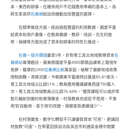
本、東西和辦事，在確保用戶不花錢應用準繩的基本上，為
師生家長供
包養網
給加倍機動加倍豐盛的選擇。
在精準推送方面，經由過程豐盛的利用數據，國度平臺
給資本和用戶畫像，在教員備課、教研、培訓，先生的進
修、操練等方面完成了資本和辦事的特性化推送。
包養一個月價錢
曩昔5年，針對粵工具北地域教導資本
包
養網站
單薄題目，廣東將國度平臺4900節精品課奉上電視年
夜屏，籠罩約2300
包養網比較
萬家庭，破解了偏僻地域收集
限制困難。馮偉流露，今朝廣東平臺總拜訪量達85.81億次，
粵工具北地域占比超51%；教員應用備講課東西達790萬人
次，粵工具北地域教員占比超76.44%，“優質課程可以或許常
態化輻射到鄉村和單薄黌舍，村落教員完成從‘不愿用、不會
用’到‘自動用、善于用’的改變，城鄉差距連續減少”。
在村落黌舍，數字化轉型不只讓優質資本“可見”，更讓因
材施教“可達”。在寧夏回族自治區吳忠市利通區金積中間黌