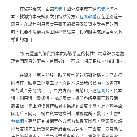
在楊非看來，面臨
包養
中國分歧地域在經
包養網
濟基
本、教導資本天賦和文明特點等方面
包養軟體
存在差別這一
題目，在聚焦利用國度平臺不竭擴展優質資本受害面的同
時，也要不竭盡力經由過程供給差別化的辦事來處理需求多
樣化的題目。
“多元豐盛的優質資本供應戰爭臺的特性化精準辦事是處
理這個題目的要害，這兩者缺一不成、相反相成。”楊非說。
在資本「第三階段：時間與空間的絕對對稱。你們必須
同時在十點零三分零五秒，將對方送給我的禮物，放置在吧
檯的黃金分割點上。」集成方面，規范用戶通
包養網
、資本
通、利用通、數據通，完成國度、處所各級平臺互聯互通，
將各級平臺上的優質特點資本集成到國度平臺，進而辦事全
國用戶。同時，樹立資本號機制，激勵處所、黌舍、出書社
包養網
、專門研究機構等各方氣力和專家團隊，緊跟國度課
程尺度和先生德智體美勞周全成長請求，在國度平臺常態化
扶植優質資本。以當局購置辦事的方法，會聚企業優質資