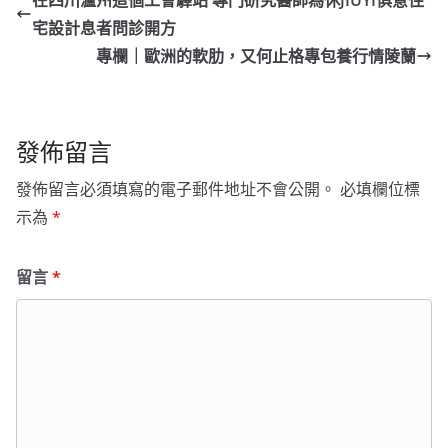
在四川瀘州這個工會驛站 專門研究醫師為休JIUYI俱意住
宅設計息者問診開方
專欄｜歐洲的軟肋，又何止格專包養行情陵蘭
發佈留言
發佈留言必須填寫的電子郵件地址不會公開。
必填欄位標
示為
*
留言
*