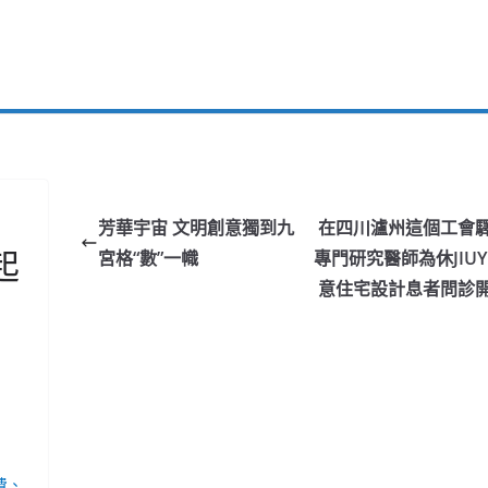
芳華宇宙 文明創意獨到九
在四川瀘州這個工會
起
宮格“數”一幟
專門研究醫師為休JIUY
意住宅設計息者問診
費、