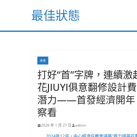
Skip
最佳狀態
to
content
未來
打好“首”字牌，連續激
花JIUYI俱意翻修設計費
潛力——首發經濟開年
察看
2026 年 1 月 27 日
admin
2024年12月，中心經濟任務會議將“鼎力提振花