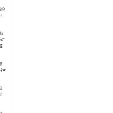
行的
已
達較
碳”
經
柵
減空
搭
后
足