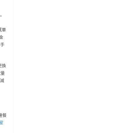
。
感單
金
給手
更換
電量
于減
速餐
室