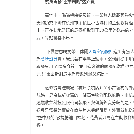
杭州首發“空中飛的”送外賣
高空中，嗡嗡聲由遠及近，一架無人機載著熱火
天的奶茶下降在杭州市余杭區小古城村的主動收貨柜
上。正在此地游玩的袁密斯取到了30公里外送來的外
賣，令她驚喜不已。
“下戰書想喝奶茶，傳聞
天母室內設計
這里有無
外
會所設計
賣，我試著在平臺上點單，沒想到從下單
取餐只用了20多分鐘，並且這么遠的間隔配送費也才
元！”袁密斯對這單外賣既別緻又滿足。
這條從萬達廣場（杭州余杭店）至小古城村的外
航路，是余杭新守舊的一條高空物流配送航路，由杭
迅蟻收集科技無限公司執飛。與傳統外賣分歧的是，
送員只需將外賣放在商場無人機起降點，外賣就能搭
“空中飛的”敏捷抵達目標地，花費者只需在主動收貨
餐。