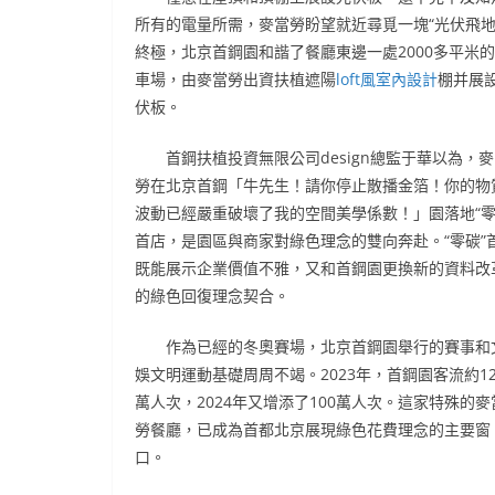
所有的電量所需，麥當勞盼望就近尋覓一塊“光伏飛地
終極，北京首鋼園和諧了餐廳東邊一處2000多平米
車場，由麥當勞出資扶植遮陽
loft風室內設計
棚并展
伏板。
首鋼扶植投資無限公司design總監于華以為，
勞在北京首鋼「牛先生！請你停止散播金箔！你的物
波動已經嚴重破壞了我的空間美學係數！」園落地“零
首店，是園區與商家對綠色理念的雙向奔赴。“零碳”
既能展示企業價值不雅，又和首鋼園更換新的資料改
的綠色回復理念契合。
作為已經的冬奧賽場，北京首鋼園舉行的賽事和
娛文明運動基礎周周不竭。2023年，首鋼園客流約12
萬人次，2024年又增添了100萬人次。這家特殊的麥
勞餐廳，已成為首都北京展現綠色花費理念的主要窗
口。