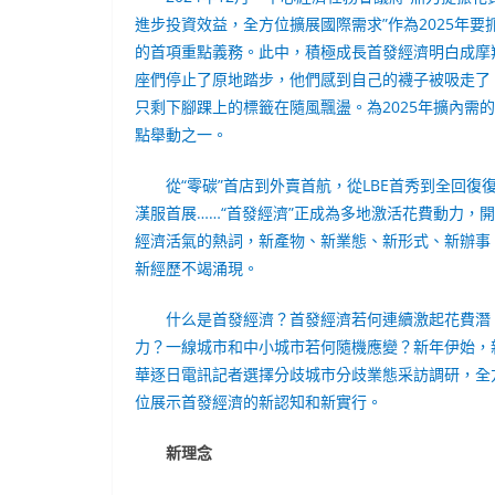
進步投資效益，全方位擴展國際需求”作為2025年要
的首項重點義務。此中，積極成長首發經濟明白成摩
座們停止了原地踏步，他們感到自己的襪子被吸走了
只剩下腳踝上的標籤在隨風飄盪。為2025年擴內需
點舉動之一。
從“零碳”首店到外賣首航，從LBE首秀到全回復
漢服首展……“首發經濟”正成為多地激活花費動力，
經濟活氣的熱詞，新產物、新業態、新形式、新辦事
新經歷不竭涌現。
什么是首發經濟？首發經濟若何連續激起花費潛
力？一線城市和中小城市若何隨機應變？新年伊始，
華逐日電訊記者選擇分歧城市分歧業態采訪調研，全
位展示首發經濟的新認知和新實行。
新理念