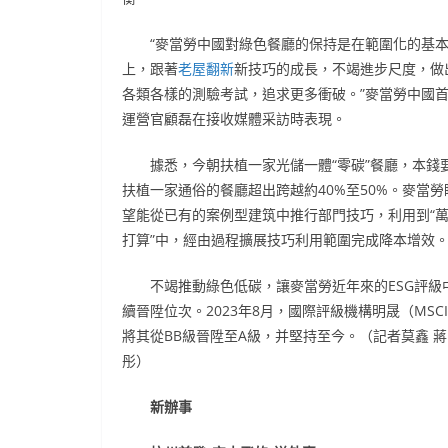
“麥當勞中國對綠色餐廳的保持是在範圍化的基
上，跟著
老屋翻新
新技巧的成長，不竭進步尺度，做
各類各樣的測驗考試，追求更多衝破。”麥當勞中國
運營官顧磊在接收媒體采訪時表現。
據悉，今朝扶植一家光儲一體“零碳”餐廳，本錢
扶植一家通俗的餐廳超出跨越約40%至50%。麥當勞
望能從已有的案例型建筑中推行部門技巧，利用到“
打算”中，經由過程擴展技巧利用範圍完成降本增效
不竭推動綠色低碳，讓麥當勞近年來的ESG評級
續晉陞位次。2023年8月，國際評級機構明晟（MSC
將其從BB級晉陞至A級，并堅持至今。（記者莫鑫 蔣
彤）
新辦事