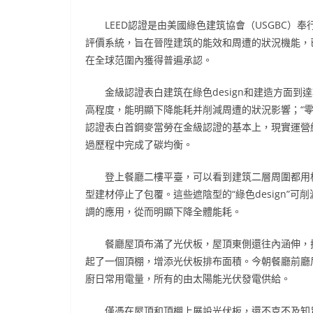
LEED認證是由美國綠色建筑協會（USGBC）奉
評價系統，旨在晉陞建筑的能效和周遭的狀況機能，
在全球范圍內獲得普遍承認。
金級認證表白建筑在綠色design和建造方面到
高程度，能明顯下降能耗并削減周遭的狀況影響；“零
認證表白首鋼麥當勞在金級認證的基本上，現實運營
過歷程中完成了碳均衡。
登上餐廳二樓平臺，可以看到建筑二層周圍都用
型建材停止了包覆。這些遮陰型的“綠色design”可削
調的應用，從而明顯下降全體能耗。
餐廳屋頂布滿了光伏板，屋頂東側還往內涵伸，
起了一個頂棚，增添光伏板排布面積。今朝餐廳前廳
廚日常用電量，所有的由太陽能光伏發電供給。
僅憑在屋頂和頂棚上展設光伏板，還不克不及知