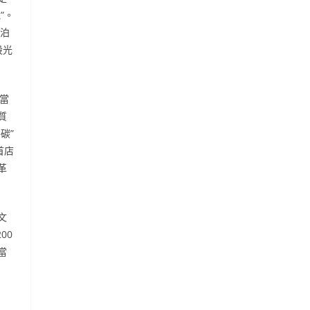
”。
的泊
設光
麥當
質
碳”
首店
革
文
00
當