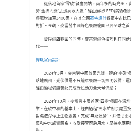
從落地首家“零碳”餐廳開端，兩年多的時光里，
勞“金拱向綠”之途高歌大進：經由過程LEED認證的綠
餐廳增加至3400家，在其全國
豪宅設計
餐廳中占比已
對折。今朝，麥當勞中國綠色餐廳範圍已居全球之首
晉陞綠店範圍的同時，麥當勞綠色技巧也在同步
代——
禪風室內設計
2024年3月，麥當勞中國首家光儲一體的“零碳”
落地廣州，光伏供電不只籠罩餐廳一切照明裝備，還
經由過程儲能裝配完成綠色動力全天候供給；
2024年10月，麥當勞中國首家“四零”餐廳在深
業。在碳中和的基本上，經由過程“黑水虻廚余處置技
對濕渣滓停止生物處置，完成“無廢運營”，并借助雨
集和中水處置體系，收受接管廚房用水，堅持水應用
衡。