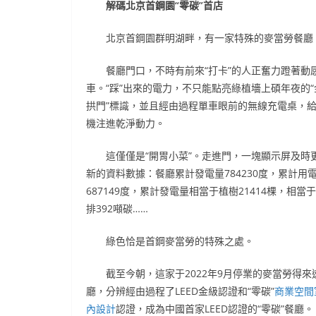
解碼北京首鋼園“零碳”首店
北京首鋼園群明湖畔，有一家特殊的麥當勞餐廳
餐廳門口，不時有前來“打卡”的人正奮力蹬著動
車。“踩”出來的電力，不只能點亮綠植墻上碩年夜的“
拱門”標識，並且經由過程單車眼前的無線充電桌，
機注進乾淨動力。
這僅僅是“開胃小菜”。走進門，一塊顯示屏及時
新的資料數據：餐廳累計發電量784230度，累計用
687149度，累計發電量相當于植樹21414棵，相當
排392噸碳……
綠色恰是首鋼麥當勞的特殊之處。
截至今朝，這家于2022年9月停業的麥當勞得來
廳，分辨經由過程了LEED金級認證和“零碳”
商業空間
內設計
認證，成為中國首家LEED認證的“零碳”餐廳。