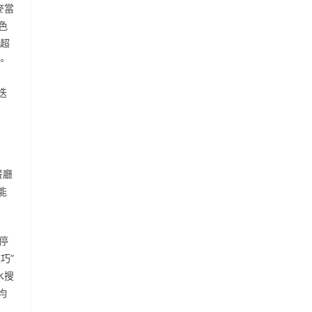
麥當
色
超
。
迭
餐廳
能
圳停
巧”
水搜
均