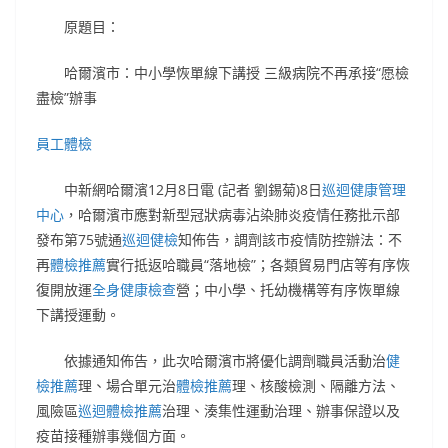
原題目：
哈爾濱市：中小學恢單線下講授 三級病院不再承接“愿檢
盡檢”辦事
員工體檢
中新網哈爾濱12月8日電 (記者 劉錫菊)8日
巡迴健康管理
中心
，哈爾濱市應對新型冠狀病毒沾染肺炎疫情任務批示部
發布第75號通
巡迴健檢
知佈告，調劑該市疫情防控辦法：不
再
體檢推薦
實行抵返哈職員“落地檢”；各類貿易門店等有序恢
復開放運
全身健康檢查
營；中小學、托幼機構等有序恢單線
下講授運動。
依據通知佈告，此次哈爾濱市將優化調劑職員活動治
健
檢推薦
理、場合單元治
體檢推薦
理、核酸檢測、隔離方法、
風險區
巡迴體檢推薦
治理、湊集性運動治理、辦事保證以及
疫苗接種辦事幾個方面。