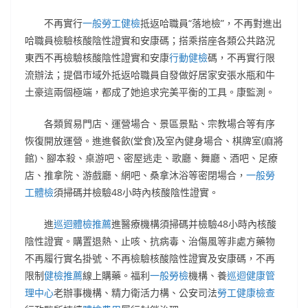
不再實行
一般勞工健檢
抵返哈職員“落地檢”，不再對進出
哈職員檢驗核酸陰性證實和安康碼；搭乘搭座各類公共路況
東西不再檢驗核酸陰性證實和安康
行動健檢
碼，不再實行限
流辦法；提倡市域外抵返哈職員自發做好居家安張水瓶和牛
土豪這兩個極端，都成了她追求完美平衡的工具。康監測。
各類貿易門店、運營場合、景區景點、宗教場合等有序
恢復開放運營。進進餐飲(堂食)及室內健身場合、棋牌室(麻將
館)、腳本殺、桌游吧、密屋逃走、歌廳、舞廳、酒吧、足療
店、推拿院、游戲廳、網吧、桑拿沐浴等密閉場合，
一般勞
工體檢
須掃碼并檢驗48小時內核酸陰性證實。
進
巡迴體檢推薦
進醫療機構須掃碼并檢驗48小時內核酸
陰性證實。購置退熱、止咳、抗病毒、治傷風等非處方藥物
不再履行實名掛號、不再檢驗核酸陰性證實及安康碼，不再
限制
健檢推薦
線上購藥。福利
一般勞檢
機構、養
巡迴健康管
理中心
老辦事機構、精力衛活力構、公安司法
勞工健康檢查