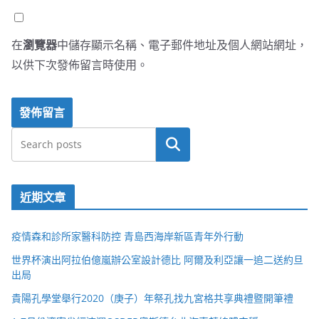
在
瀏覽器
中儲存顯示名稱、電子郵件地址及個人網站網址，
以供下次發佈留言時使用。
搜尋
近期文章
疫情森和診所家醫科防控 青島西海岸新區青年外行動
世界杯演出阿拉伯億嵐辦公室設計德比 阿爾及利亞讓一追二送約旦
出局
貴陽孔學堂舉行2020（庚子）年祭孔找九宮格共享典禮暨開筆禮