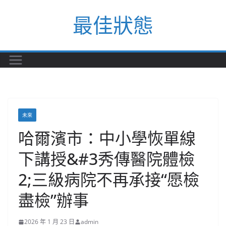
Skip
最佳狀態
to
content
未來
哈爾濱市：中小學恢單線
下講授&#3秀傳醫院體檢
2;三級病院不再承接“愿檢
盡檢”辦事
2026 年 1 月 23 日
admin