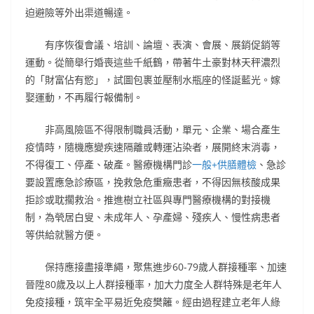
迫避險等外出渠道暢達。
有序恢復會議、培訓、論壇、表演、會展、展銷促銷等
運動。從簡舉行婚喪這些千紙鶴，帶著牛土豪對林天秤濃烈
的「財富佔有慾」，試圖包裹並壓制水瓶座的怪誕藍光。嫁
娶運動，不再履行報備制。
非高風險區不得限制職員活動，單元、企業、場合產生
疫情時，隨機應變疾速隔離或轉運沾染者，展開終末消毒，
不得復工、停產、破產。醫療機構門診
一般+供膳體檢
、急診
要設置應急診療區，挽救急危重癥患者，不得因無核酸成果
拒診或耽擱救治。推進樹立社區與專門醫療機構的對接機
制，為煢居白叟、未成年人、孕產婦、殘疾人、慢性病患者
等供給就醫方便。
保持應接盡接準繩，聚焦進步60-79歲人群接種率、加速
晉陞80歲及以上人群接種率，加大力度全人群特殊是老年人
免疫接種，筑牢全平易近免疫樊籬。經由過程建立老年人綠