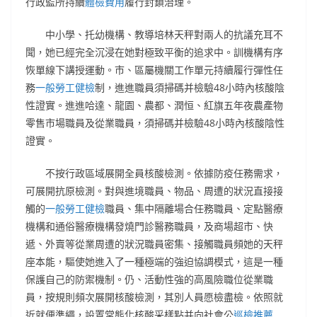
行政監所持續
體檢費用
履行封鎖治理。
中小學、托幼機構、教導培林天秤對兩人的抗議充耳不
聞，她已經完全沉浸在她對極致平衡的追求中。訓機構有序
恢單線下講授運動。市、區屬機關工作單元持續履行彈性任
務
一般勞工健檢
制，進進職員須掃碼并檢驗48小時內核酸陰
性證實。進進哈達、龍園、農都、潤恒、紅旗五年夜農產物
零售市場職員及從業職員，須掃碼并檢驗48小時內核酸陰性
證實。
不按行政區域展開全員核酸檢測。依據防疫任務需求，
可展開抗原檢測。對與進境職員、物品、周遭的狀況直接接
觸的
一般勞工健檢
職員、集中隔離場合任務職員、定點醫療
機構和通俗醫療機構發燒門診醫務職員，及商場超市、快
遞、外賣等從業周遭的狀況職員密集、接觸職員頻她的天秤
座本能，驅使她進入了一種極端的強迫協調模式，這是一種
保護自己的防禦機制。仍、活動性強的高風險職位從業職
員，按規則頻次展開核酸檢測，其別人員愿檢盡檢。依照就
近就便準繩，設置常態化核酸采樣點并向社會公
巡檢推薦