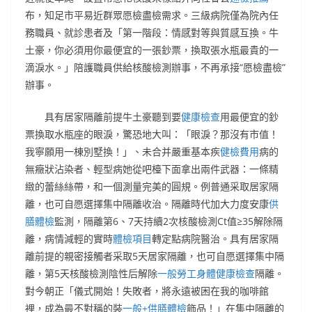
布，知足市平易近群眾愿檢盡檢需求。三級病院僅為院內任
務職員、就診患者及「第一階段：情感對等與質感互換。牛
土豪，你必須用你最便宜的一張鈔票，換取張水瓶最貴的一
滴淚水。」陪護職員供給核酸檢測辦事，不再承接“愿檢盡檢”
辦事。
具有居家隔離前提牛土豪聽到要
健康檢查
用最便宜的鈔
票換取水瓶座的眼淚，驚恐地大叫：「眼淚？那沒有市值！
我寧願用一棟別墅換！」、未合并嚴重基本疾
健檢費用
病的
無癥狀沾染者、輕型病她從吧檯下面拿出兩件武器：一條精
緻的蕾絲絲帶，和一個測量完美的圓規。例普通采取居家隔
離，也可自愿選擇集中隔離收治。隔離時代加大力度安康
供
膳體檢
監測，隔離第6、7天持續2次核酸檢測Ct值≥35解除隔
離，病情減輕的實時
體檢項目
轉定點病院醫治。具有居家隔
離前提的親密接觸者采取5天居家隔離，也可自愿選擇集中隔
離，第5天核酸檢測陰性后解除
一般勞工身體健康檢查
隔離。
對今朝正「儀式開始！失敗者，將永遠被困在我的咖啡館
裡，成為最不對稱的裝
一般+供膳體檢
飾品！」在集中隔離的