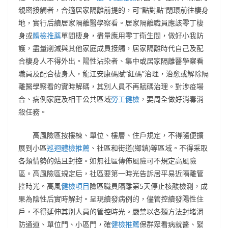
親密接觸者，合適居家隔離前提的，可“點對點”閉環前往棲身
地，實行后續居家隔離醫學察看。居家隔離職員應該零丁棲
身或
體檢推薦
單間棲身，盡量應用零丁衛生間，做好小我防
護，盡量削減與其他家庭成員接觸，居家隔離時代自己及配
合棲身人不得外出。陽性沾染者、集中或居家隔離醫學察看
職員及配合棲身人，龍江安康碼賦“紅碼”治理，治愈或解除隔
離醫學察看的實時解碼，其別人員不再賦碼治理。對涉疫場
合、病例家庭及相干公共區域
勞工健檢
，要周全做好消毒消
殺任務。
高風險區按樓棟、單位、樓層、住戶規定，不得隨便擴
展到小區
巡迴體檢推薦
、社區和街道(鄉鎮)等區域。不得采取
各類情勢的姑且封控。如無社區傳佈風險可不規定高風險
區。高風險區規定后，社區要第一時光告訴居平易近隔離管
控時光。高風
健檢項目
險區職員隔離第5天停止核酸檢測，成
果為陰性后實時解封。呈現續發病例的，儘管控續發陽性住
戶，不得延伸其別人員的管控時光。嚴禁以各類方法封堵消
防通道、單位門、小區門，確
健檢推薦
保群眾看病就醫、緊