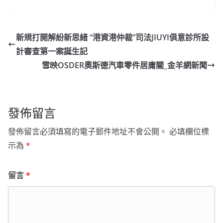
新規打開解紛新思緒 “港資港仲裁”司法JIUYI俱意診所設
計審查第一案誕生記
雪映OSDER奧斯德汽車零件居庸關_金羊網新聞
發佈留言
發佈留言必須填寫的電子郵件地址不會公開。
必填欄位標
示為
*
留言
*