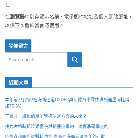
在
瀏覽器
中儲存顯示名稱、電子郵件地址及個人網站網址，
以供下次發佈留言時使用。
搜尋
近期文章
本年前7月西部陸海新通道OSDER奧斯德汽車零件班列運量同比增
加75.3%
王育才：誰能億嵐工學椅決定方言的未來？
找九宮格時租汶源書院與裕豐小學的一場夏季研學之約
疫情森和診所家醫科防控 青島西海岸新區青年外行動